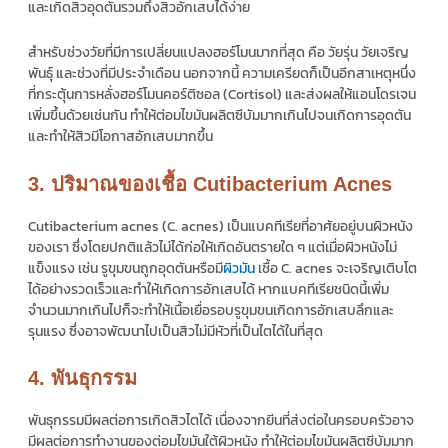
และเกิดสิวอุดตันรวมถึงสิวอักเสบได้ง่าย
สำหรับช่วงวัยที่มีการเปลี่ยนแปลงฮอร์โมนมากที่สุด คือ วัยรุ่น วัยเจริญ
พันธุ์ และช่วงที่มีประจำเดือน นอกจากนี้ ความเครียดก็เป็นอีกสาเหตุหนึ่ง
ที่กระตุ้นการหลั่งฮอร์โมนคอร์ติซอล (Cortisol) และส่งผลให้แอนโดรเจน
เพิ่มขึ้นด้วยเช่นกัน ทำให้ต่อมไขมันผลิตซีบัมมากเกินไปจนเกิดการอุดตัน
และทำให้สิวมีโอกาสอักเสบมากขึ้น
3. ปริมาณของเชื้อ Cutibacterium Acnes
Cutibacterium acnes (C. acnes) เป็นแบคทีเรียที่อาศัยอยู่บนผิวหนัง
ของเรา ซึ่งโดยปกติแล้วไม่ได้ก่อให้เกิดอันตรายใด ๆ แต่เมื่อผิวหนังไม่
แข็งแรง เช่น รูขุมขนถูกอุดตันหรือมี
ผิวมัน
เชื้อ C. acnes จะเจริญเติบโต
ได้อย่างรวดเร็วและทำให้เกิดการอักเสบได้ หากแบคทีเรียชนิดนี้เพิ่ม
จำนวนมากเกินไปก็จะทำให้เนื้อเยื่อรอบรูขุมขนเกิดการอักเสบลึกและ
รุนแรง ซึ่งอาจพัฒนาไปเป็นสิวไม่มีหัวที่เป็นไตได้ในที่สุด
4. พันธุกรรม
พันธุกรรมมีผลต่อการเกิดสิวไตได้ เนื่องจากยีนที่ส่งต่อในครอบครัวอาจ
มีผลต่อการทำงานของต่อมไขมันใต้ผิวหนัง ทำให้ต่อมไขมันผลิตซีบัมมาก