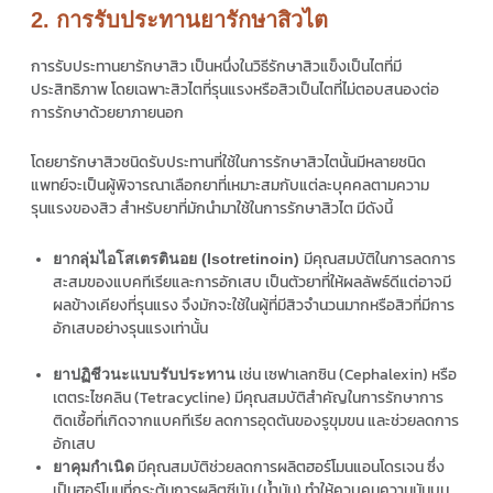
2. การรับประทานยารักษาสิวไต
การรับประทานยารักษาสิว เป็นหนึ่งในวิธีรักษาสิวแข็งเป็นไตที่มี
ประสิทธิภาพ โดยเฉพาะสิวไตที่รุนแรงหรือสิวเป็นไตที่ไม่ตอบสนองต่อ
การรักษาด้วยยาภายนอก
โดยยารักษาสิวชนิดรับประทานที่ใช้ในการรักษาสิวไตนั้นมีหลายชนิด
แพทย์จะเป็นผู้พิจารณาเลือกยาที่เหมาะสมกับแต่ละบุคคลตามความ
รุนแรงของสิว สำหรับยาที่มักนำมาใช้ในการรักษาสิวไต มีดังนี้
มีคุณสมบัติในการลดการ
ยากลุ่มไอโสเตรตินอย (Isotretinoin)
สะสมของแบคทีเรียและการอักเสบ เป็นตัวยาที่ให้ผลลัพธ์ดีแต่อาจมี
ผลข้างเคียงที่รุนแรง จึงมักจะใช้ในผู้ที่มีสิวจำนวนมากหรือสิวที่มีการ
อักเสบอย่างรุนแรงเท่านั้น
เช่น เซฟาเลกซิน (Cephalexin) หรือ
ยาปฏิชีวนะแบบรับประทาน
เตตระไซคลิน (Tetracycline) มีคุณสมบัติสำคัญในการรักษาการ
ติดเชื้อที่เกิดจากแบคทีเรีย ลดการอุดตันของรูขุมขน และช่วยลดการ
อักเสบ
มีคุณสมบัติช่วยลดการผลิตฮอร์โมนแอนโดรเจน ซึ่ง
ยาคุมกำเนิด
เป็นฮอร์โมนที่กระตุ้นการผลิตซีบัม (น้ำมัน) ทำให้ควบคุมความมันบน