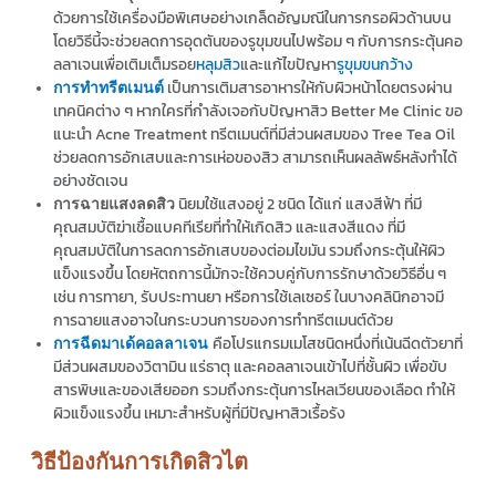
ด้วยการใช้เครื่องมือพิเศษอย่างเกล็ดอัญมณีในการกรอผิวด้านบน
โดยวิธีนี้จะช่วยลดการอุดตันของรูขุมขนไปพร้อม ๆ กับการกระตุ้นคอ
ลลาเจนเพื่อเติมเต็มรอย
หลุมสิว
และแก้ไขปัญหา
รูขุมขนกว้าง
เป็นการเติมสารอาหารให้กับผิวหน้าโดยตรงผ่าน
การทำทรีตเมนต์
เทคนิคต่าง ๆ หากใครที่กำลังเจอกับปัญหาสิว Better Me Clinic ขอ
แนะนำ Acne Treatment ทรีตเมนต์ที่มีส่วนผสมของ Tree Tea Oil
ช่วยลดการอักเสบและการเห่อของสิว สามารถเห็นผลลัพธ์หลังทำได้
อย่างชัดเจน
นิยมใช้แสงอยู่ 2 ชนิด ได้แก่ แสงสีฟ้า ที่มี
การฉายแสงลดสิว
คุณสมบัติฆ่าเชื้อแบคทีเรียที่ทำให้เกิดสิว และแสงสีแดง ที่มี
คุณสมบัติในการลดการอักเสบของต่อมไขมัน รวมถึงกระตุ้นให้ผิว
แข็งแรงขึ้น โดยหัตถการนี้มักจะใช้ควบคู่กับการรักษาด้วยวิธีอื่น ๆ
เช่น การทายา, รับประทานยา หรือการใช้เลเซอร์ ในบางคลินิกอาจมี
การฉายแสงอาจในกระบวนการของการทำทรีตเมนต์ด้วย
คือโปรแกรมเมโสชนิดหนึ่งที่เน้นฉีดตัวยาที่
การฉีดมาเด้คอลลาเจน
มีส่วนผสมของวิตามิน แร่ธาตุ และคอลลาเจนเข้าไปที่ชั้นผิว เพื่อขับ
สารพิษและของเสียออก รวมถึงกระตุ้นการไหลเวียนของเลือด ทำให้
ผิวแข็งแรงขึ้น เหมาะสำหรับผู้ที่มีปัญหาสิวเรื้อรัง
วิธีป้องกันการเกิดสิวไต