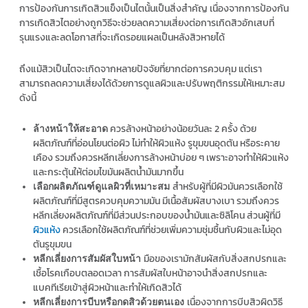
การป้องกันการเกิดสิวแข็งเป็นไตนั้นเป็นสิ่งสำคัญ เนื่องจากการป้องกัน
การเกิดสิวไตอย่างถูกวิธีจะช่วยลดความเสี่ยงต่อการเกิดสิวอักเสบที่
รุนแรงและลดโอกาสที่จะเกิดรอยแผลเป็นหลังสิวหายได้
ถึงแม้สิวเป็นไตจะเกิดจากหลายปัจจัยที่ยากต่อการควบคุม แต่เรา
สามารถลดความเสี่ยงได้ด้วยการดูแลผิวและปรับพฤติกรรมให้เหมาะสม
ดังนี้
ควรล้างหน้าอย่างน้อยวันละ 2 ครั้ง ด้วย
ล้างหน้าให้สะอาด
ผลิตภัณฑ์ที่อ่อนโยนต่อผิว ไม่ทำให้ผิวแห้ง รูขุมขนอุดตัน หรือระคาย
เคือง รวมถึงควรหลีกเลี่ยงการล้างหน้าบ่อย ๆ เพราะอาจทำให้ผิวแห้ง
และกระตุ้นให้ต่อมไขมันผลิตน้ำมันมากขึ้น
สำหรับผู้ที่มีผิวมันควรเลือกใช้
เลือกผลิตภัณฑ์ดูแลผิวที่เหมาะสม
ผลิตภัณฑ์ที่มีสูตรควบคุมความมัน มีเนื้อสัมผัสบางเบา รวมถึงควร
หลีกเลี่ยงผลิตภัณฑ์ที่มีส่วนประกอบของน้ำมันและซิลิโคน ส่วนผู้ที่มี
ผิวแห้ง
ควรเลือกใช้ผลิตภัณฑ์ที่ช่วยเพิ่มความชุ่มชื้นกับผิวและไม่อุด
ตันรูขุมขน
มือของเรามักสัมผัสกับสิ่งสกปรกและ
หลีกเลี่ยงการสัมผัสใบหน้า
เชื้อโรคเกือบตลอดเวลา การสัมผัสใบหน้าอาจนำสิ่งสกปรกและ
แบคทีเรียเข้าสู่ผิวหน้าและทำให้เกิดสิวได้
เนื่องจากการบีบสิวผิดวิธี
หลีกเลี่ยงการบีบหรือกดสิวด้วยตนเอง