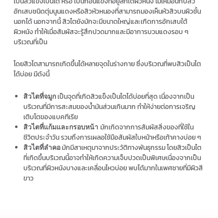
เป็นสิวแข็งเป็นไต หรือ เป็นก้อนแข็งที่อยู่ลึกใต้ผิวหนัง ไม่เหมือนกับสิว
อักเสบชนิดตุ่มนูนแดงหรือสิวหัวหนองที่สามารถมองเห็นหัวสิวบนผิวชั้น
นอกได้ นอกจากนี้ สิวไตยังมักจะมีขนาดใหญ่และเกิดการอักเสบใต้
ผิวหนัง ทำให้เมื่อสัมผัสจะรู้สึกปวดมากและมีอาการบวมแดงรอบ ๆ
บริเวณที่เป็น
โดยสิวไตสามารถเกิดขึ้นได้หลายจุดในร่างกาย ซึ่งบริเวณที่พบสิวเป็นไต
ได้บ่อย มีดังนี้
เป็นจุดที่เกิดสิวแข็งเป็นไตได้บ่อยที่สุด เนื่องจากเป็น
สิวไตที่จมูก
บริเวณที่มีการสะสมของน้ำมันส่วนเกินมาก ทำให้ง่ายต่อการเจริญ
เติบโตของแบคทีเรีย
มักเกิดจากการสัมผัสสิ่งของที่ใช้ใน
สิวไตที่แก้มและกรอบหน้า
ชีวิตประจำวัน รวมถึงการเผลอใช้มือสัมผัสใบหน้าหรือเท้าคางบ่อย ๆ
มักมีสาเหตุมาจากประวัติทางพันธุกรรม โดยสิวเป็นไต
สิวไตที่ลำคอ
ที่เกิดขึ้นบริเวณนี้อาจทำให้เกิดความเจ็บปวดเป็นพิเศษเนื่องจากเป็น
บริเวณที่ผิวหนังบางและเคลื่อนไหวบ่อย พบได้มากในเพศชายที่มีผิวสี
ขาว