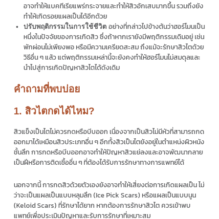
อาจทำให้แบคทีเรียแพร่กระจายและทำให้สิวอักเสบมากขึ้น รวมถึงยัง
ทำให้เกิดรอยแผลเป็นได้อีกด้วย
อย่างที่กล่าวไปข้างต้นว่าฮอร์โมนเป็น
ปรับพฤติกรรมในการใช้ชีวิต
หนึ่งในปัจจัยของการเกิดสิว ซึ่งถ้าหากเรายังมีพฤติกรรมเดิมอยู่ เช่น
พักผ่อนไม่เพียงพอ หรือมีความเครียดสะสม ถึงแม้จะรักษาสิวไตด้วย
วิธีอื่น ๆ แล้ว แต่พฤติกรรมเหล่านี้จะยังคงทำให้ฮอร์โมนไม่สมดุลและ
นำไปสู่การเกิดปัญหาสิวไตได้ดังเดิม
คำถามที่พบบ่อย
1. สิวไตกดได้ไหม?
สิวแข็งเป็นไตไม่ควรกดหรือบีบออก เนื่องจากเป็นสิวไม่มีหัวที่สามารถกด
ออกมาได้เหมือนสิวประเภทอื่น ๆ อีกทั้งสิวเป็นไตยังอยู่ในตำแหน่งผิวหนัง
ชั้นลึก การกดหรือบีบออกอาจทำให้ปัญหาสิวแย่ลงและอาจพัฒนากลาย
เป็นฝีหรือการติดเชื้ออื่น ๆ ที่ต้องได้รับการรักษาทางการแพทย์ได้
นอกจากนี้ การกดสิวด้วยตัวเองยังอาจทำให้เสี่ยงต่อการเกิดแผลเป็น ไม่
ว่าจะเป็นแผลเป็นแบบหลุมลึก (Ice Pick Scars) หรือแผลเป็นแบบนูน
(Keloid Scars) ที่รักษาได้ยาก หากต้องการรักษาสิวไต ควรเข้าพบ
แพทย์เพื่อประเมินปัญหาและรับการรักษาที่เหมาะสม