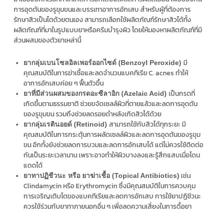
การอุดตันของรูขุมขนและบรรเทาอาการอักเสบ
สำหรับผู้ที่ต้องการ
รักษาสิวเป็นไตด้วยตนเอง สามารถเลือกใช้ผลิตภัณฑ์รักษาสิวได้ทั้ง
ผลิตภัณฑ์ที่มาในรูปแบบยาหรือครีมบำรุงผิว โดยให้มองหาผลิตภัณฑ์ที่มี
ส่วนผสมของตัวยาเหล่านี้
มี
ยากลุ่มเบนโซลอิลเพอร์ออกไซด์ (Benzoyl Peroxide)
คุณสมบัติในการฆ่าเชื้อและลดจำนวนแบคทีเรีย C. acnes ทำให้
อาการอักเสบค่อย ๆ ฟื้นตัวขึ้น
เป็นกรดที่
ยาที่มีส่วนผสมของกรดอะซีลาอิก (Azelaic Acid)
เกิดขึ้นตามธรรมชาติ ช่วยขจัดเซลล์ผิวที่ตายแล้วและลดการอุดตัน
ของรูขุมขน รวมถึงช่วยลดรอยดำหลังเกิดสิวได้ด้วย
สามารถใช้กับสิวได้ทุกระยะ มี
ยากลุ่มเรตินอยด์ (Retinoid)
คุณสมบัติในการกระตุ้นการผลัดเซลล์ผิวและลดการอุดตันของรูขุม
ขน อีกทั้งยังช่วยลดการบวมและลดการอักเสบได้ แต่ไม่ควรใช้ติดต่อ
กันเป็นระยะเวลานาน เพราะอาจทำให้ผิวบางลงและรู้สึกแสบเมื่อโดน
แดดได้
เช่น
ยาทาปฏิชีวนะ หรือ ยาฆ่าเชื้อ (Topical Antibiotics)
Clindamycin หรือ Erythromycin ซึ่งมีคุณสมบัติในการควบคุม
การเจริญเติบโตของแบคทีเรียและลดการอักเสบ การใช้ยาปฏิชีวนะ
ควรใช้ร่วมกับยาทาภายนอกอื่น ๆ เพื่อลดความเสี่ยงในการดื้อยา