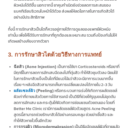
ผิวหนังได้ดีขึ้น นอกจากนี้ ยาคุมกำเนิดยังช่วยลดการสะสมของ
แบคทีเรียบริเวณใบหน้าได้ด้วย ส่งผลให้ลดโอกาสในการเกิดสิวได้
อย่างมีประสิทธิภาพ
ทั้งนี้ การรักษาสิวเป็นไตก็ควรอยู่ภายใต้การดูแลของแพทย์ผิวหนัง
เท่านั้น เพื่อให้ได้รับการรักษาที่ถูกต้องและเหมาะสม รวมถึงป้องกันไม่ให้
เกิดผลข้างเคียงจากตัวยา
3. การรักษาสิวไตด้วยวิธีทางการแพทย์
เป็นการใช้ยา Corticosteroids หรือยาที่
ฉีดสิว (Acne Injection)
มีฤทธิ์ในการลดการอักเสบฉีดลงไปที่ตุ่มสิว ทำให้สิวยุบตัวลง นิยมใช้
ในการรักษาสิวแข็งเป็นไตที่มีแนวโน้มว่าสิวจะมีอาการบวมมากขึ้น
เรื่อย ๆ หลังฉีดสิวสามารถเห็นการเปลี่ยนแปลงได้ภายใน 2-3 วัน
หรือกระบวนการเร่งให้เกิดการผลัดเซลล์
ผลัดเซลล์ผิว
(Peeling)
ผิวเก่าที่ตายแล้วด้วยการใช้สารเคมี เป็นวิธีที่ช่วยให้รูขุมขนไม่อุดตัน
ลดการอักเสบ และกระตุ้นให้ผิวเกิดการซ่อมแซมด้วยตนเอง โดยที่
Better Me Clinic เรามีการผลัดเซลล์ผิวด้วยสูตร Acne Peeling
สูตรนี้สามารถช่วยรักษาสิวได้อย่างครอบคลุม ช่วยฆ่าเชื้อสิว และ
ทำให้สิวหายไวขึ้นอีกด้วย
เป็นวิธีขจัดเซลล์ผิวที่ตายแล้ว
การกรอผิว (Microdermabrasion)