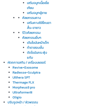
เสริมจมูกเนื้อเยื่อ
เทียม
เสริมจมูกผู้ชาย
ศัลยกรรมคาง
เสริมคางซิลิโคนขา
สั้น-ขายาว
รีวิวศัลยกรรม
ศัลยกรรมอื่นๆ
เติมไขมันหน้าเด็ก
ทำตาสองชั้น
ตัดไขมันกระพุ้ง
แก้ม
หัตถการสกิน / เครื่องเลเซอร์
Revive+Exosome
Radiesse+Sculptra
Ulthera SPT
Thermage FLX
Morpheus8 pro
UltraformerIII
Oligio
ปรับรูปหน้า / ผิวพรรณ