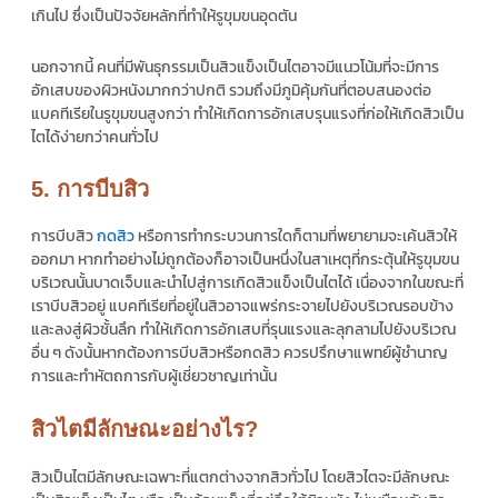
เกินไป ซึ่งเป็นปัจจัยหลักที่ทำให้รูขุมขนอุดตัน
นอกจากนี้ คนที่มีพันธุกรรมเป็นสิวแข็งเป็นไตอาจมีแนวโน้มที่จะมีการ
อักเสบของผิวหนังมากกว่าปกติ รวมถึงมีภูมิคุ้มกันที่ตอบสนองต่อ
แบคทีเรียในรูขุมขนสูงกว่า ทำให้เกิดการอักเสบรุนแรงที่ก่อให้เกิดสิวเป็น
ไตได้ง่ายกว่าคนทั่วไป
5. การบีบสิว
การบีบสิว
กดสิว
หรือการทำกระบวนการใดก็ตามที่พยายามจะเค้นสิวให้
ออกมา หากทำอย่างไม่ถูกต้องก็อาจเป็นหนึ่งในสาเหตุที่กระตุ้นให้รูขุมขน
บริเวณนั้นบาดเจ็บและนำไปสู่การเกิดสิวแข็งเป็นไตได้ เนื่องจากในขณะที่
เราบีบสิวอยู่ แบคทีเรียที่อยู่ในสิวอาจแพร่กระจายไปยังบริเวณรอบข้าง
และลงสู่ผิวชั้นลึก ทำให้เกิดการอักเสบที่รุนแรงและลุกลามไปยังบริเวณ
อื่น ๆ ดังนั้นหากต้องการบีบสิวหรือกดสิว ควรปรึกษาแพทย์ผู้ชำนาญ
การและทำหัตถการกับผู้เชี่ยวชาญเท่านั้น
สิวไตมีลักษณะอย่างไร?
สิวเป็นไตมีลักษณะเฉพาะที่แตกต่างจากสิวทั่วไป โดยสิวไตจะมีลักษณะ