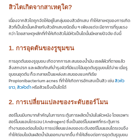
สิวไตเกิดจากสาเหตุใด?
เนื่องจากสิวไตถูกจัดให้อยู่ในกลุ่มของสิวอักเสบ ทำให้สาเหตุของการเกิด
สิวที่เป็นไตนั้นคล้ายกับสิวอักเสบชนิดอื่น ๆ เพียงแต่จะมีอาการที่รุนแรง
กว่า โดยสาเหตุหลักที่ทำให้เกิดสิวไม่มีหัวเป็นไตนั้นมีหลายปัจจัย ดังนี้
1. การอุดตันของรูขุมขน
การอุดตันของรูขุมขน เกิดจากการสะสมของน้ำมัน เซลล์ผิวที่ตายแล้ว
สิ่งสกปรก และผลิตภัณฑ์บำรุงผิวที่มีแนวโน้มอุดตันรูขุมขนได้ง่าย เมื่อรู
ขุมขนอุดตัน ก็จะกลายเป็นแหล่งสะสมของแบคทีเรีย
Propionibacterium acnes ที่ทำให้เกิดการอักเสบเป็นสิว เช่น
สิวหัว
ขาว
,
สิวหัวดำ
หรือสิวแข็งเป็นไตได้
2. การเปลี่ยนแปลงของระดับฮอร์โมน
ฮอร์โมนมีบทบาทสำคัญในการกระตุ้นการผลิตน้ำมันในผิวหนัง โดยเฉพาะ
ฮอร์โมนแอนโดรเจน (Androgen) ซึ่งเป็นฮอร์โมนเพศที่กระตุ้นการ
ทำงานของต่อมไขมัน การเปลี่ยนแปลงของระดับฮอร์โมนแอนโดรเจนจึง
ทำให้ต่อมไขมันผลิตน้ำมันออกมามากขึ้น ทำให้เสี่ยงต่อการอุดตันรูขุมขน