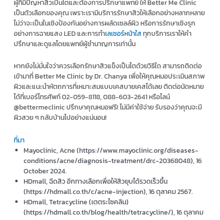
ผู้ที่มีปัญหาสิวเป็นไตและต้องการปรึกษาแพทย์ ให้ Better Me Clinic
เป็นตัวเลือกของคุณ เพราะเรามีบริการรักษาสิวให้เลือกอย่างหลากหลาย
ไม่ว่าจะเป็นในเชิงป้องกันอย่างการผลัดเซลล์ผิว หรือการรักษาเชิงรุก
อย่างการฉายแสง LED และการทำ
เลเซอร์หน้าใส
ทุกบริการเราให้คำ
ปรึกษาและดูแลโดยแพทย์ผู้ชำนาญการเท่านั้น
หากยังไม่มั่นใจว่าควรเลือกรักษาสิวแข็งเป็นไตด้วยวิธีใด สามารถติดต่อ
เข้ามาที่ Better Me Clinic by Dr. Chanya เพื่อให้คุณหมอประเมินสภาพ
ผิวและแนะนำหัตถการที่เหมาะสมแบบเคสบายเคสได้เลย ติดต่อนัดหมาย
ได้ที่เบอร์โทรศัพท์ 02-059-8118, 088-603-2641 หรือไลน์
@bettermeclinic ปรึกษาคุณหมอฟรี! ไม่มีค่าใช้จ่าย รับรองว่าคุณจะมี
ผิวสวย ๆ กลับบ้านไปอย่างแน่นอน!
ที่มา
Mayoclinic, Acne (https://www.mayoclinic.org/diseases-
conditions/acne/diagnosis-treatment/drc-20368048), 16
October 2024.
HDmall, ฉีดสิว อีกทางเลือกเพื่อให้สิวยุบได้รวดเร็วขึ้น
(https://hdmall.co.th/c/acne-injection), 16 ตุลาคม 2567.
HDmall, Tetracycline (เตตระไซคลิน)
(https://hdmall.co.th/blog/health/tetracycline/), 16 ตุลาคม