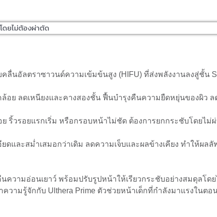
โดยไม่ต้องผ่าตัด​
คลื่นอัลตราซาวนด์ความเข้มข้นสูง (HIFU) ที่ส่งพลังงานลงสู่ชั้น
อนคล้อย ลดเหนียงและคางสองชั้น ฟื้นบำรุงคืนความยืดหยุ่นของผิว 
ล้อย ริ้วรอยแรกเริ่ม หรือกรอบหน้าไม่ชัด ต้องการยกกระชับโดยไม่ผ่า
เอียดและสม่ำเสมอกว่าเดิม ลดความเจ็บและผลข้างเคียง ทำให้ผลล
ืนความอ่อนเยาว์ พร้อมปรับรูปหน้าให้เรียวกระชับอย่างสมดุลโดยไม
ความรู้จักกับ Ulthera Prime ตัวช่วยหน้าเด็กที่กำลังมาแรงในตอนน