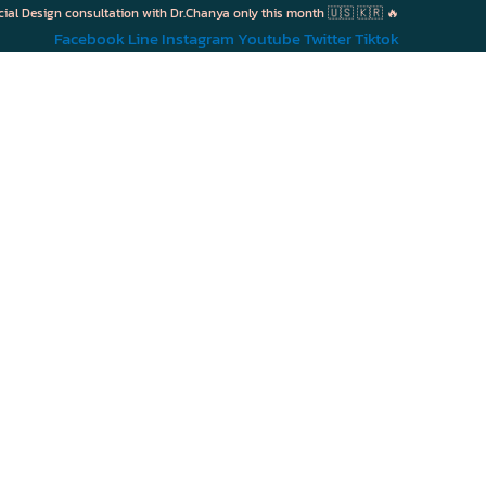
cial Design consultation with Dr.Chanya only this month 🇺🇸 🇰🇷 🔥
Facebook
Line
Instagram
Youtube
Twitter
Tiktok