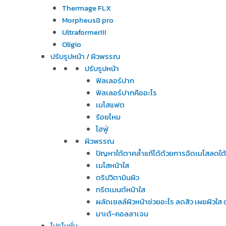
Thermage FLX
Morpheus8 pro
UltraformerIII
Oligio
ปรับรูปหน้า / ผิวพรรณ
ปรับรูปหน้า
ฟิลเลอร์ปาก
ฟิลเลอร์ปากคืออะไร
เมโสแฟต
ร้อยไหม
ไฮฟู่
ผิวพรรณ
ปัญหาใต้ตาคล้ำแก้ได้ด้วยการฉีดเมโสลดใต
เมโสหน้าใส
ดริปวิตามินผิว
ทรีตเมนต์หน้าใส
ผลัดเซลล์ผิวหน้าช่วยอะไร ลดสิว เผยผิวใ
มาเด้-คอลลาเจน
โปรโมชั่น