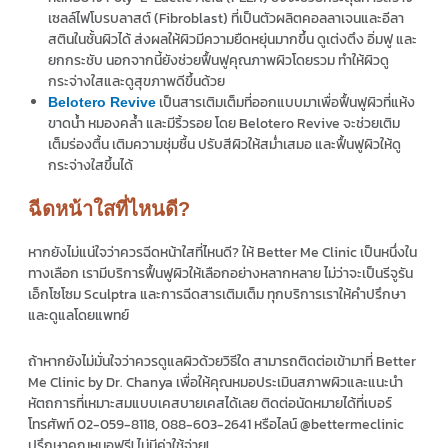
เซลล์ไฟโบรบลาสต์ (Fibroblast) ที่เป็นตัวผลิตคอลลาเจนและอีลา
สตินในชั้นผิวได้ ส่งผลให้ผิวมีความยืดหยุ่นมากขึ้น ดูเต่งตึง อิ่มฟู และ
ยกกระชับ นอกจากนี้ยังช่วยฟื้นฟูคุณภาพผิวโดยรวม ทำให้ผิวดู
กระจ่างใสและดูสุขภาพดีขึ้นด้วย
เป็นสารเติมเต็มที่ออกแบบมาเพื่อฟื้นฟูผิวที่แห้ง
Belotero Revive
ขาดน้ำ หมองคล้ำ และมีริ้วรอย โดย Belotero Revive จะช่วยเติม
เต็มร่องตื้น เติมความชุ่มชื้น ปรับสีผิวให้สม่ำเสมอ และฟื้นฟูผิวให้ดู
กระจ่างใสขึ้นได้
ฉีดหน้าใสที่ไหนดี?
หากยังไม่แน่ใจว่าควรฉีดหน้าใสที่ไหนดี? ให้ Better Me Clinic เป็นหนึ่งใน
ทางเลือก เรามีบริการฟื้นฟูผิวให้เลือกอย่างหลากหลาย ไม่ว่าจะเป็นรีจูรัน
เอ็กโซโซม Sculptra และการฉีดสารเติมเต็ม ทุกบริการเราให้คำปรึกษา
และดูแลโดยแพทย์
ถ้าหากยังไม่มั่นใจว่าควรดูแลผิวด้วยวิธีใด สามารถติดต่อเข้ามาที่ Better
Me Clinic by Dr. Chanya เพื่อให้คุณหมอประเมินสภาพผิวและแนะนำ
หัตถการที่เหมาะสมแบบเคสบายเคสได้เลย ติดต่อนัดหมายได้ที่เบอร์
โทรศัพท์ 02-059-8118, 088-603-2641 หรือไลน์ @bettermeclinic
ปรึกษาคุณหมอฟรี! ไม่มีค่าใช้จ่าย!