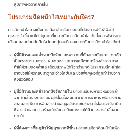
สุขภาพผิวจากภายใน
โปรแกรมฉีดหน้าใสเหมาะกับใคร?
การฉีดหน้าใสอาจเป็นทางเลือกสำหรับบางคนที่ต้องการปรับสีผิวให้
กระจ่างใสขึ้น แต่ไม่ใช่ทุกคนที่เหมาะกับการฉีดหน้าใส ดังนั้นควรพิจารณา
ให้รอบคอบก่อนตัดสินใจ โดยกลุ่มคนที่อาจเหมาะกับการฉีดหน้าใส ได้แก่
คนที่ต้องเจอกับแสงแดดจัด
ผู้ที่มีผิวหมองคล้ำจากปัจจัยภายนอก
เป็นเวลานาน มลภาวะ ฝุ่นละออง และสารเคมีจากเครื่องสำอาง อาจ
ทำให้ผิวหมองคล้ำและเสื่อมสภาพได้เร็วกว่าปกติ โปรแกรมฉีดหน้าใส
อาจช่วยให้ผิวกลับมาดูกระจ่างใสขึ้นและช่วยฟื้นฟูผิวที่ถูกทำร้ายจาก
สิ่งแวดล้อม
บางคนมีปัญหาผิวหมองคล้ำ
ผู้ที่มีผิวหมองคล้ำจากปัจจัยภายใน
จากภายในร่างกาย เช่น ฮอร์โมนไม่สมดุล ขาดสารอาหาร หรือร่างกาย
สะสมสารพิษ การฉีดสารต้านอนุมูลอิสระ เช่น กลูตาไธโอนและวิตามิน
ซี อาจช่วยลดการสร้างเม็ดสีเมลานินและช่วยให้ผิวกระจ่างใสขึ้นจาก
ภายใน
หลายคนเลือกฉีดหน้าใสเพื่อ
ผู้ที่ต้องการฟื้นฟูผิวให้ดูสุขภาพดีขึ้น