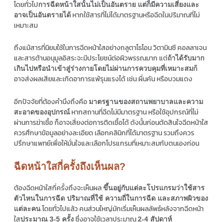
โดยทั่วไป
การฉีดหน้าใสนั้นไม่เป็นอันตราย แต่ก็มีความเสี่ยงและ
หากใช้สารที่ไม่ได้มาตรฐานหรือฉีดในปริมาณที่ไม่
อาจเป็นอันตรายได้
เหมาะสม
ถึงแม้สารที่นิยมใช้ในการฉีดหน้าใสอย่างกลูตาไธโอน วิตามินซี คอลลาเจน
และสารต้านอนุมูลอิสระจะมีประโยชน์ต่อผิวพรรณมาก แต่
ถ้าได้รับมาก
ก็
เกินไปหรือนำเข้าสู่ร่างกายโดยไม่ผ่านการควบคุมที่เหมาะสม
อาจส่งผลเสียและเกิดอาการแพ้รุนแรงได้ เช่น ผื่นคัน หรือบวมแดง
อีกปัจจัยที่ต้องคำนึงถึงคือ
มาตรฐานของสถานพยาบาลและความ
หากสถานที่ฉีดไม่มีมาตรฐาน หรือใช้อุปกรณ์ที่ไม่
สะอาดของอุปกรณ์
ผ่านการฆ่าเชื้อ ก็อาจเสี่ยงต่อการติดเชื้อได้ ดังนั้นก่อนตัดสินใจฉีดหน้าใส
ควรศึกษาข้อมูลอย่างละเอียด เลือกคลินิกที่ได้มาตรฐาน รวมถึงควร
ปรึกษาแพทย์เพื่อให้มั่นใจและเลือกโปรแกรมที่เหมาะสมกับตนเองก่อน
ฉีดหน้าใสกี่ครั้งถึงเห็นผล?
ต้องฉีดหน้าใสกี่ครั้งถึงจะเห็นผล
ขึ้นอยู่กับแต่ละโปรแกรมว่าใช้สาร
ตัวไหนในการฉีด ปริมาณที่ใช้ ความถี่ในการฉีด และสภาพผิวของ
โดยทั่วไปแล้ว คนส่วนใหญ่มักเริ่มเห็นผลลัพธ์หลังจากฉีดหน้า
แต่ละคน
ใส
ซึ่งอาจใช้เวลาประมาณ
ประมาณ 3-5 ครั้ง
2-4 สัปดาห์