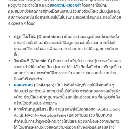
ผิวดูขาว กระจ่างใส และช่วย
ลดความหมองคล้ำ
โดยสารที่ใช้มักมี
คุณสมบัติช่วยลดการสร้างเม็ดสีเมลานิน รวมถึงช่วยให้ผิวเนียนนุ่มและดู
สุขภาพดีมากขึ้น ซึ่งสารที่นิยมใช้ในโปรแกรมฉีดหน้าใสมักประกอบไปด้วย
4 ตัวหลัก ๆ ได้แก่
เป็นสารต้านอนุมูลอิสระที่ช่วยยับยั้ง
กลูตาไธโอน (Glutathione)
การสร้างเม็ดสีเมลานิน ส่งผลให้ผิวดูกระจ่างใสขึ้น นอกจากนี้ยังมี
คุณสมบัติช่วยล้างสารพิษออกจากร่างกาย ทำให้ผิวดูสุขภาพดีมาก
ขึ้น
มีบทบาทสำคัญในการกระตุ้นการสร้างคอล
วิตามินซี (Vitamin C)
ลาเจน ทำให้ผิวหน้าดูเนียนนุ่มและเปล่งปลั่ง อีกทั้งยังช่วยเสริมฤทธิ์ขอ
งกลูตาไธโอนในการทำให้ผิวกระจ่างใส ลดความหมองคล้ำ และช่วย
ป้องกันริ้วรอยด้วย
เป็นโปรตีนสำคัญที่ช่วยให้ผิวเต่งตึง ดู
คอลลาเจน
(Collagen)
อ่อนเยาว์ และช่วยเพิ่มความชุ่มชื้นให้กับผิว การฉีดคอลลาเจนเข้าสู่ผิว
หน้าจะช่วยให้ผิวหน้าดูสุขภาพดีขึ้น ลดเลือนริ้วรอย และฟื้นฟูผิวที่แห้ง
กร้านได้อย่างมีประสิทธิภาพ
เช่น อัลฟาไลโปอิกแอซิด (Alpha Lipoic
สารต้านอนุมูลอิสระอื่น ๆ
Acid), NAC (N-Acetylcysteine) และวิตามินบีรวม ก็มีบทบาท
สำคัญในการบำรุงผิวให้กระจ่างใสขึ้นและช่วยปกป้องผิวจากมลภาวะ
ได้ โดยสารเหล่านี้จะช่วยลดความหมองคล้ำของผิวและเสริมสร้าง