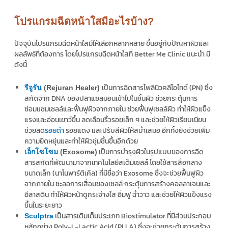
โปรแกรมฉีดหน้าใสมีอะไรบ้าง?
ปัจจุบันโปรแกรมฉีดหน้าใสมีให้เลือกหลากหลาย ขึ้นอยู่กับปัญหาผิวและ
ผลลัพธ์ที่ต้องการ โดยโปรแกรมฉีดหน้าใสที่ Better Me Clinic แนะนำ มี
ดังนี้
เป็นการฉีดสารโพลีนิวคลีโอไทด์ (PN) ซึ่ง
รีจูรัน
(Rejuran Healer)
สกัดจาก DNA ของปลาแซลมอนเข้าไปในชั้นผิว ช่วยกระตุ้นการ
ซ่อมแซมเซลล์และฟื้นฟูผิวจากภายใน ช่วยฟื้นฟูเซลล์ผิว ทำให้ผิวแข็ง
แรงและอ่อนเยาว์ขึ้น ลดเลือนริ้วรอยเล็ก ๆ และช่วยให้ผิวเรียบเนียน
ช่วยลด
รอยดำ
รอยแดง และปรับสีผิวให้สม่ำเสมอ อีกทั้งยังช่วยเพิ่ม
ความยืดหยุ่นและทำให้ผิวชุ่มชื้นขึ้นอีกด้วย
เป็นการบำรุงผิวในรูปแบบของการฉีด
เอ็กโซโซม
(Exosome)
สารสกัดที่พัฒนามาจากเทคโนโลยีสเต็มเซลล์ โดยใช้สารสื่อกลาง
ขนาดเล็ก (นาโนพาร์ติเคิล) ที่มีชื่อว่า Exosome ซึ่งจะช่วยฟื้นฟูผิว
จากภายใน ชะลอการเสื่อมของเซลล์ กระตุ้นการสร้างคอลลาเจนและ
อีลาสติน ทำให้ผิวหน้าดูกระจ่างใส อิ่มฟู ฉ่ำวาว และช่วยให้ผิวแข็งแรง
ขึ้นในระยะยาว
เป็นสารเติมเต็มประเภท Biostimulator ที่มีส่วนประกอบ
Sculptra
หลักอย่าง Poly-L-Lactic Acid (PLLA) ซึ่งจะช่วยกระตุ้นการสร้าง