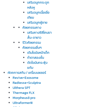
เสริมจมูกกระดูก
หลังหู
เสริมจมูกเนื้อเยื่อ
เทียม
เสริมจมูกผู้ชาย
ศัลยกรรมคาง
เสริมคางซิลิโคนขา
สั้น-ขายาว
รีวิวศัลยกรรม
ศัลยกรรมอื่นๆ
เติมไขมันหน้าเด็ก
ทำตาสองชั้น
ตัดไขมันกระพุ้ง
แก้ม
หัตถการสกิน / เครื่องเลเซอร์
Revive+Exosome
Radiesse+Sculptra
Ulthera SPT
Thermage FLX
Morpheus8 pro
UltraformerIII