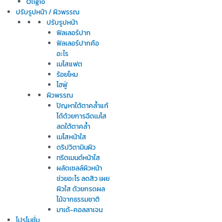
Oligio
ปรับรูปหน้า / ผิวพรรณ
ปรับรูปหน้า
ฟิลเลอร์ปาก
ฟิลเลอร์ปากคือ
อะไร
เมโสแฟต
ร้อยไหม
ไฮฟู่
ผิวพรรณ
ปัญหาใต้ตาคล้ำแก้
ได้ด้วยการฉีดเมโส
ลดใต้ตาคล้ำ
เมโสหน้าใส
ดริปวิตามินผิว
ทรีตเมนต์หน้าใส
ผลัดเซลล์ผิวหน้า
ช่วยอะไร ลดสิว เผย
ผิวใส ด้วยกรดผล
ไม้จากธรรมชาติ
มาเด้-คอลลาเจน
โปรโมชั่น