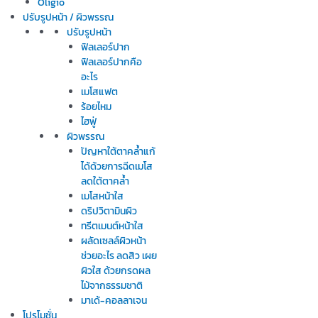
Oligio
ปรับรูปหน้า / ผิวพรรณ
ปรับรูปหน้า
ฟิลเลอร์ปาก
ฟิลเลอร์ปากคือ
อะไร
เมโสแฟต
ร้อยไหม
ไฮฟู่
ผิวพรรณ
ปัญหาใต้ตาคล้ำแก้
ได้ด้วยการฉีดเมโส
ลดใต้ตาคล้ำ
เมโสหน้าใส
ดริปวิตามินผิว
ทรีตเมนต์หน้าใส
ผลัดเซลล์ผิวหน้า
ช่วยอะไร ลดสิว เผย
ผิวใส ด้วยกรดผล
ไม้จากธรรมชาติ
มาเด้-คอลลาเจน
โปรโมชั่น