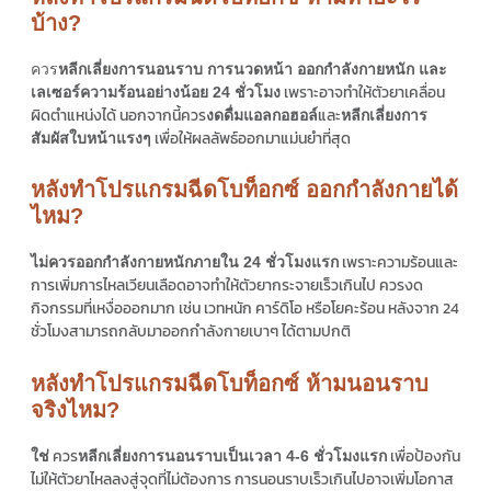
บ้าง?
ควร
หลีกเลี่ยงการนอนราบ การนวดหน้า ออกกำลังกายหนัก และ
เพราะอาจทำให้ตัวยาเคลื่อน
เลเซอร์ความร้อนอย่างน้อย 24 ชั่วโมง
ผิดตำแหน่งได้ นอกจากนี้ควร
และ
งดดื่มแอลกอฮอล์
หลีกเลี่ยงการ
เพื่อให้ผลลัพธ์ออกมาแม่นยำที่สุด
สัมผัสใบหน้าแรงๆ
หลังทำโปรแกรมฉีดโบท็อกซ์ ออกกําลังกายได้
ไหม?
เพราะความร้อนและ
ไม่ควรออกกำลังกายหนักภายใน 24 ชั่วโมงแรก
การเพิ่มการไหลเวียนเลือดอาจทำให้ตัวยากระจายเร็วเกินไป ควรงด
กิจกรรมที่เหงื่อออกมาก เช่น เวทหนัก คาร์ดิโอ หรือโยคะร้อน หลังจาก 24
ชั่วโมงสามารถกลับมาออกกำลังกายเบาๆ ได้ตามปกติ
หลังทำโปรแกรมฉีดโบท็อกซ์ ห้ามนอนราบ
จริงไหม?
ควร
เพื่อป้องกัน
ใช่
หลีกเลี่ยงการนอนราบเป็นเวลา 4-6 ชั่วโมงแรก
ไม่ให้ตัวยาไหลลงสู่จุดที่ไม่ต้องการ การนอนราบเร็วเกินไปอาจเพิ่มโอกาส