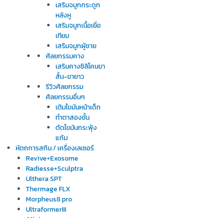
เสริมจมูกกระดูก
หลังหู
เสริมจมูกเนื้อเยื่อ
เทียม
เสริมจมูกผู้ชาย
ศัลยกรรมคาง
เสริมคางซิลิโคนขา
สั้น-ขายาว
รีวิวศัลยกรรม
ศัลยกรรมอื่นๆ
เติมไขมันหน้าเด็ก
ทำตาสองชั้น
ตัดไขมันกระพุ้ง
แก้ม
หัตถการสกิน / เครื่องเลเซอร์
Revive+Exosome
Radiesse+Sculptra
Ulthera SPT
Thermage FLX
Morpheus8 pro
UltraformerIII