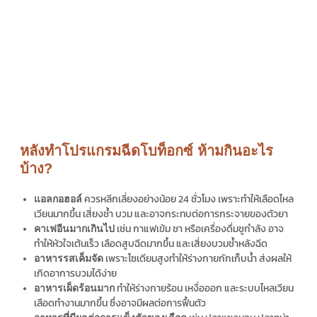
หลังทำโปรแกรมฉีดโบท็อกซ์ ห้ามกินอะไร
บ้าง?
ควรหลีกเลี่ยงอย่างน้อย 24 ชั่วโมง เพราะทำให้เลือดไหล
แอลกอฮอล์
เวียนมากขึ้น เสี่ยงช้ำ บวม และอาจกระทบต่อการกระจายของตัวยา
เช่น กาแฟเข้ม ชา หรือเครื่องดื่มชูกำลัง อาจ
คาเฟอีนมากเกินไป
ทำให้หัวใจเต้นเร็ว เลือดสูบฉีดมากขึ้น และเสี่ยงบวมช้ำหลังฉีด
เพราะโซเดียมสูงทำให้ร่างกายกักเก็บน้ำ ส่งผลให้
อาหารรสเค็มจัด
เกิดอาการบวมได้ง่าย
ทำให้ร่างกายร้อน เหงื่อออก และระบบไหลเวียน
อาหารเผ็ดร้อนมาก
เลือดทำงานมากขึ้น ซึ่งอาจมีผลต่อการฟื้นตัว