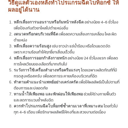
วิธีดูแลตัวเองหลังทำโปรแกรมฉีดโบท็อกซ์ ให้
ผลอยู่ได้นาน
อย่างน้อย 4-6 ชั่วโมง
หลีกเลี่ยงการนอนราบหรือก้มหน้าหลังฉีด
เพื่อป้องกันตัวยาไหลไปตำแหน่งอื่น
เพื่อลดความเสี่ยงการเคลื่อน ไหล ผิด
งดนวดหรือกดบริเวณที่ฉีด
ตำแหน่ง
เช่น ซาวน่า แช่น้ำร้อน หรือโดนแดดจัด
หลีกเลี่ยงความร้อนสูง
เพราะความร้อนทำให้ฤทธิ์ยาเสื่อมเร็วขึ้น
อย่างน้อย 24 ชั่วโมงแรก เพื่อลด
หลีกเลี่ยงการออกกำลังกายหนัก
การไหลเวียนของเลือดที่มากเกินไป
โดยเฉพาะผลิตภัณฑ์ที่มี
ระวังการใช้เครื่องสำอางหรือครีมแรงๆ
กรดสูงหรือสครับ เพื่อลดการระคายเคืองบริเวณที่ฉีด
เพื่อให้ผลลัพธ์เป็นไปตามที่
ทำตามคำแนะนำแพทย์อย่างเคร่งครัด
ต้องการและปลอดภัย
ช่วยให้ร่างกายฟื้นตัว
ทานน้ำให้เพียงพอ และพักผ่อนให้เพียงพอ
และลดการบวมช้ำหลังฉีด
โดยทั่วไป
ควร
ทำ
โปรแกรม
ฉีดโบท็อกซ์ซ้ำตามเวลาที่เหมาะสม
ทุก 4-6 เดือน เพื่อรักษาผลลัพธ์ให้คงที่และสวยงามต่อเนื่อง