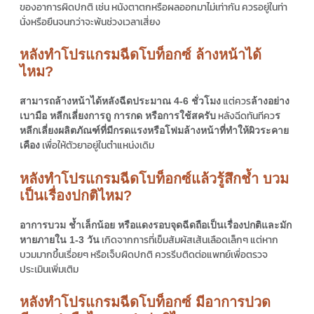
ของอาการผิดปกติ เช่น หนังตาตกหรือผลออกมาไม่เท่ากัน ควรอยู่ในท่า
นั่งหรือยืนจนกว่าจะพ้นช่วงเวลาเสี่ยง
หลังทำโปรแกรมฉีดโบท็อกซ์ ล้างหน้าได้
ไหม?
แต่ควร
สามารถล้างหน้าได้หลังฉีดประมาณ 4-6 ชั่วโมง
ล้างอย่าง
หลังฉีดทันทีคว
เบามือ หลีกเลี่ยงการถู การกด หรือการใช้สครับ
ร
หลีกเลี่ยงผลิตภัณฑ์ที่มีกรดแรงหรือโฟมล้างหน้าที่ทำให้ผิวระคาย
เพื่อให้ตัวยาอยู่ในตำแหน่งเดิม
เคือง
หลังทำโปรแกรมฉีดโบท็อกซ์แล้วรู้สึกช้ำ บวม
เป็นเรื่องปกติไหม?
อาการบวม ช้ำเล็กน้อย หรือแดงรอบจุดฉีดถือเป็นเรื่องปกติและมัก
เกิดจากการที่เข็มสัมผัสเส้นเลือดเล็กๆ แต่หาก
หายภายใน 1-3 วัน
บวมมากขึ้นเรื่อยๆ หรือเจ็บผิดปกติ ควรรีบติดต่อแพทย์เพื่อตรวจ
ประเมินเพิ่มเติม
หลังทำโปรแกรมฉีดโบท็อกซ์ มีอาการปวด