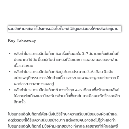
รวมข้อห้ามหลังทำโปรแกรมฉีดโบท็อกซ์ วิธีดูแลตัวเองให้ผลลัพธ์อยู่นาน
Key Takeaway
หลัง
ทำโปรแกรม
ฉีดโบท็อกซ์จะเริ่มเห็นผลใน 3-7 วัน และเห็นชัดเต็มที่
ประมาณ 14 วัน ขึ้นอยู่กับตำแหน่งที่ฉีดและการตอบสนองของกล้าม
เนื้อแต่ละคน
หลัง
ทำโปรแกรม
ฉีดโบท็อกซ์อยู่ได้นานประมาณ 3-6 เดือน ปัจจัย
อย่างพฤติกรรม การใช้กล้ามเนื้อ และระบบเผาผลาญของร่างกาย มี
ผลต่อระยะเวลาการคงอยู่
หลัง
ทำโปรแกรม
ฉีดโบท็อกซ์ ควรซ้ำทุก 4-6 เดือน เพื่อรักษาผลลัพธ์
ให้สวยต่อเนื่องและป้องกันกล้ามเนื้อฟื้นกลับมาแข็งจนเกิดริ้วรอยลึก
อีกครั้ง
โปรแกรมฉีดโบท็อกซ์คือหนึ่งในวิธีรักษาความเรียบเนียนของผิวหน้าและ
ลดริ้วรอยที่ได้รับความนิยมอย่างมาก แต่หลายคนอาจยังไม่รู้ว่าหลังทำ
โปรแกรมฉีดโบท็อกซ์ มีข้อห้ามหลายอย่าง ที่หากละเลยอาจทำให้ผลลัพธ์