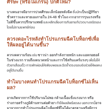
ศีรษะ (หรือไมเกรน) ปกติไหม?
ซึ่งมัก
บางคนอาจมีอาการปวดศีรษะเล็กน้อยหลังฉีด
เป็นปฏิกิริยา
หาก
ชั่วคราวและหายเองภายใน 24-48 ชั่วโมง
อาการรุนแรงหรือ
และหลีกเลี่ยงการกินยาแก้ปวดบางชนิดเอง
ไม่ดีขึ้นควรปรึกษาแพทย์
โดยไม่ถามแพทย์ก่อน
ควรงดอะไรหลังทำโปรแกรมฉีดโบท็อกซ์เพื่อ
ให้ผลอยู่ได้นานขึ้น?
เช่น
ควรงดความร้อน
ซาวน่า ออกกำลังกายหนัก และแอลกอฮอล์
เพื่อไม่ให้
ในช่วงแรก รวมถึงงดนวดหน้าและการใช้สกินแคร์แรงๆ
ตัวยาเสื่อมเร็ว การพักผ่อนให้เพียงพอและฉีดซ้ำตรงรอบยังช่วยให้ผลคง
อยู่ได้นานขึ้น
ทำไมบางคนทำโปรแกรมฉีดโบท็อกซ์ไม่เห็น
ผล?
อาจเกิดจากการใช้ปริมาณไม่พอ กล้ามเนื้อแข็งแรงมาก หรือ
ทำให้ผลลัพธ์ลดลง นอกจากนี้
ร่างกายสร้างภูมิต้านทานต่อตัวยา
อาจ
มาจากการทำ
โปรแกรมฉีด
โบท็อกซ์ที่ไม่ได้มาตรฐานหรือมีการ