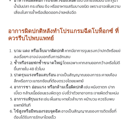
เช่น ปลาแซลมอน ปลาทูน่า
อาหารที่มีผลต่อการแข็งตัวของเลือด
น้ำมันปลา กระเทียม ขิง หรืออาหารเสริมบางชนิด เพราะอาจเพิ่มความ
เสี่ยงในการช้ำหรือเลือดออกง่ายหลังฉีด
อาการผิดปกติหลังทำโปรแกรมฉีดโบท็อกซ์ ที่
ควรรีบไปพบแพทย์
หากมีอาการรุนแรงกว่าปกติหรือแย่
บวม แดง หรือเจ็บมากผิดปกติ
ลงเรื่อยๆ อาจบ่งบอกถึงการอักเสบ
โดยเฉพาะหากลามออกกว้างหรือไม่ดี
ช้ำหรือรอยฟกช้ำขนาดใหญ่
ขึ้นภายใน 48 ชั่วโมง
อาจเป็นสัญญาณของการระคายเคือง
ปวดรุนแรงหรือแสบร้อน
ลึกหรือภาวะแทรกซ้อนที่ต้องตรวจโดยแพทย์
เช่น หนังตาตก ปาก
อาการชา อ่อนแรง หรือกล้ามเนื้อผิดปกติ
เบี้ยว กล้ามเนื้ออ่อนแรงผิดจุด บ่งชี้ว่าตัวยาอาจกระจายผิดตำแหน่ง
เช่น ผื่นลาม หายใจลำบาก หน้าบวม ควรรีบพบ
อาการแพ้รุนแรง
แพทย์ทันที
อาจเป็นสัญญาณของการติดเชื้อที่
ไข้สูงหรือมีหนองรอบจุดฉีด
ต้องได้รับการรักษาโดยเร็ว