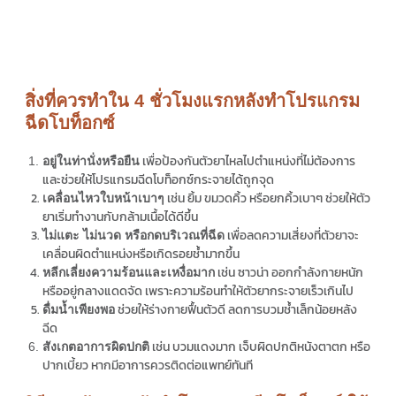
สิ่งที่ควรทำใน 4 ชั่วโมงแรกหลังทำโปรแกรม
ฉีดโบท็อกซ์
เพื่อป้องกันตัวยาไหลไปตำแหน่งที่ไม่ต้องการ
อยู่ในท่านั่งหรือยืน
และช่วยให้
โปรแกรม
ฉีดโบท็อกซ์กระจายได้ถูกจุด
เช่น ยิ้ม ขมวดคิ้ว หรือยกคิ้วเบาๆ ช่วยให้ตัว
เคลื่อนไหวใบหน้าเบาๆ
ยาเริ่มทำงานกับกล้ามเนื้อได้ดีขึ้น
เพื่อลดความเสี่ยงที่ตัวยาจะ
ไม่แตะ ไม่นวด หรือกดบริเวณที่ฉีด
เคลื่อนผิดตำแหน่งหรือเกิดรอยช้ำมากขึ้น
เช่น ซาวน่า ออกกำลังกายหนัก
หลีกเลี่ยงความร้อนและเหงื่อมาก
หรืออยู่กลางแดดจัด เพราะความร้อนทำให้ตัวยากระจายเร็วเกินไป
ช่วยให้ร่างกายฟื้นตัวดี ลดการบวมช้ำเล็กน้อยหลัง
ดื่มน้ำเพียงพอ
ฉีด
เช่น บวมแดงมาก เจ็บผิดปกติหนังตาตก หรือ
สังเกตอาการผิดปกติ
ปากเบี้ยว หากมีอาการควรติดต่อแพทย์ทันที