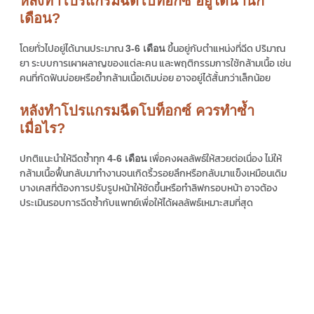
หลังทำโปรแกรมฉีดโบท็อกซ์ อยู่ได้นานกี่
เดือน?
โดยทั่วไปอยู่ได้นานประมาณ
ขึ้นอยู่กับตำแหน่งที่ฉีด ปริมาณ
3-6 เดือน
ยา ระบบการเผาผลาญของแต่ละคน และพฤติกรรมการใช้กล้ามเนื้อ เช่น
คนที่กัดฟันบ่อยหรือย้ำกล้ามเนื้อเดิมบ่อย อาจอยู่ได้สั้นกว่าเล็กน้อย
หลังทำโปรแกรมฉีดโบท็อกซ์ ควรทำซ้ำ
เมื่อไร?
ปกติแนะนำให้ฉีดซ้ำทุก
เพื่อคงผลลัพธ์ให้สวยต่อเนื่อง ไม่ให้
4-6 เดือน
กล้ามเนื้อฟื้นกลับมาทำงานจนเกิดริ้วรอยลึกหรือกลับมาแข็งเหมือนเดิม
บางเคสที่ต้องการปรับรูปหน้าให้ชัดขึ้นหรือทำลิฟกรอบหน้า อาจต้อง
ประเมินรอบการฉีดซ้ำกับแพทย์เพื่อให้ได้ผลลัพธ์เหมาะสมที่สุด