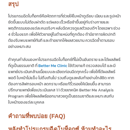
สรุป
โปรแกรมฉีด
โบท็อกซ์คือหัตถการที่ช่วยให้ใบหน้าดูเรียบ เนียน และรูปหน้า
ชัดขึ้นแบบไม่ต้องผ่าตัด แต่ผลจะเร็วหรือช้าขึ้นอยู่กับร่างกายและ
พฤติกรรมของแต่ละคนจริงๆ หลังฉีดควรดูแลตัวเองดีๆ โดยเฉพาะช่วง
4 ชั่วโมงแรก เพื่อให้ตัวยาอยู่ในตำแหน่งที่ถูกต้อง ถ้ามีอาการผิดปกติ
ต้องรีบพบแพทย์ทันที และถ้าอยากให้ผลสวยนาน ควรฉีดซ้ำตามรอบ
อย่างเหมาะสม
ถ้าคุณกำลังมองหาโปรแกรมฉีดโบท็อกซ์ที่ไม่เป็นอันตราย และได้ผลลัพธ์
ที่ดูเป็นธรรมชาติ ที่
Better Me Clinic
ใช้ตัวยาแท้ ตรวจสอบได้ และมี
แพทย์ประเมินกล้ามเนื้อแบบละเอียดก่อนฉีดทุกครั้ง เพื่อให้ได้ผลลัพธ์
พอดี ใบหน้าไม่แข็ง ไม่ตึงเกินไป รวมถึงดูแลหลังทำอย่างใกล้ชิด หาก
ต้องการลิฟกรอบหน้า ลดกราม หรือแก้ริ้วรอยให้เนียนขึ้น สามารถ
ปรึกษาแพทย์เพื่อเประเมินเคส 1:1 ด้วยเทคนิค Better Me Analysis
Program เพื่อให้ผลลัพธ์ออกมาสวยดูเป็นธรรมชาติและเหมาะสมกับ
ใบหน้าของแต่ละบุคคล
คำถามที่พบบ่อย (FAQ)
หลังทำโปรแกรมฉีดโบท็อกซ์ ห้ามทําอะไร