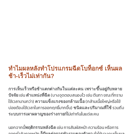
ทำไมผลหลังทำโปรแกรมฉีดโบท็อกซ์ เห็นผล
ช้า-เร็วไม่เท่ากัน?
การเห็นเร็วหรือช้าแตกต่างกันในแต่ละคน เพราะขึ้นอยู่กับหลาย
เช่น
(บางจุดตอบสนองไว เช่น ตีนกา ขณะที่กราม
ปัจจัย
ตำแหน่งที่ฉีด
ใช้เวลานานกว่า)
(กล้ามเนื้อใหญ่หรือใช้
ความแข็งแรงของกล้ามเนื้อ
บ่อยต้องใช้เวลาในการออกฤทธิ์มากขึ้น)
รวมถึง
ชนิดและปริมาณที่ใช้
ที่ไม่เท่ากันในแต่ละคน
ระบบการเผาผลาญของร่างกาย
นอกจากนี้
เช่น การสัมผัสหน้า ความร้อน หรือการ
พฤติกรรมหลังฉีด
ออกกำลังกายหนัก
ทำให้บางคนเห็นผล
ก็มีผลต่อการทำงานของตัวยา