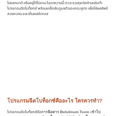
ไม่ออกมาดี หรืออยู่ได้ไม่นาน ในบทความนี้ เราจะรวมทุกข้อห้ามหลังทำ
โปรแกรมฉีดโบท็อกซ์ พร้อมเคล็ดลับดูแลตัวเองครบสูตร เพื่อให้ผลลัพธ์
สวยคงทน และเห็นผลชัดเจน!
โปรแกรมฉีดโบท็อกซ์คืออะไร ใครควรทำ?
โปรแกรมฉีดโบท็อกซ์คือ
การฉีดสาร
Botulinum Toxin
เข้าไป