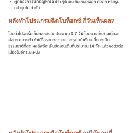
ผู้ที่
เช่น ยิ้มเห็นเหงือก คิ้วตก หรือรูป
ต้องการแก้ปัญหาเฉพาะจุด
หน้ายุบไม่เท่ากัน
หลังทำโปรแกรมฉีดโบท็อกซ์ กี่วันเห็นผล?
โดยทั่วไปจะเริ่มเห็นผลหลังฉีดประมาณ
โดยช่วงนี้กล้ามเนื้อจะ
3-7 วัน
ค่อยๆ คลายตัว ทำให้ริ้วรอยดูจางลงและรูปหน้าเริ่มเปลี่ยนดูเป็น
ธรรมชาติที่สุด ผลลัพธ์จะเห็นชัดเจนเต็มที่ประมาณ
แล้วคงตัวต่อ
14 วัน
เนื่องไปอีกระยะหนึ่ง