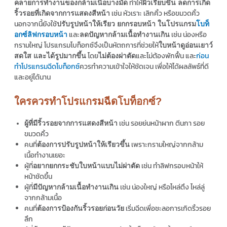
ทำให้
คลายการทำงานของกล้ามเนื้อบางมัด
ผิวเรียบขึ้น ลดการเกิด
เช่น หัวเราะ เลิกคิ้ว หรือขมวดคิ้ว
ริ้วรอยที่เกิดจากการแสดงสีหน้า
นอกจากนี้ยังใช้
ปรับรูปหน้าให้เรียว ยกกรอบหน้า ในโปรแกรม
โบท็
และ
เช่น น่องหรือ
อกซ์ลิฟกรอบหน้า
ลดปัญหากล้ามเนื้อทำงานเกิน
กรามใหญ่ โปรแกรมโบท็อกซ์จึงเป็นหัตถการที่ช่วยให้
ใบหน้าดูอ่อนเยาว์
โดย
และไม่ต้องพักฟื้น และ
ก่อน
สดใส และได้รูปมากขึ้น
ไม่ต้องผ่าตัด
ทำโปรแกรมฉีดโบท็อกซ์
ควรทำความเข้าใจให้ชัดเจน เพื่อให้ได้ผลลัพธ์ที่ดี
และอยู่ได้นาน
ใครควรทำโปรแกรมฉีดโบท็อกซ์?
เช่น รอยย่นหน้าผาก ตีนกา รอย
ผู้ที่มีริ้วรอยจากการแสดงสีหน้า
ขมวดคิ้ว
คนที่
เพราะกรามใหญ่จากกล้าม
ต้องการปรับรูปหน้าให้เรียวขึ้น
เนื้อทำงานเยอะ
ผู้ที่
เช่น ทำลิฟกรอบหน้าให้
อยากยกกระชับใบหน้าแบบไม่ผ่าตัด
หน้าชัดขึ้น
ผู้ที่
เช่น น่องใหญ่ หรือไหล่ตึง ไหล่ลู่
มีปัญหากล้ามเนื้อทำงานเกิน
จากกล้ามเนื้อ
คนที่
เริ่มฉีดเพื่อชะลอการเกิดริ้วรอย
ต้องการป้องกันริ้วรอยก่อนวัย
ลึก