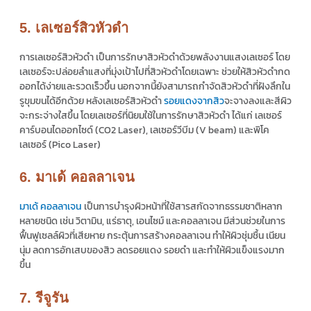
5. เลเซอร์สิวหัวดำ
การเลเซอร์สิวหัวดำ เป็นการรักษาสิวหัวดำด้วยพลังงานแสงเลเซอร์ โดย
เลเซอร์จะปล่อยลำแสงที่มุ่งเป้าไปที่สิวหัวดำโดยเฉพาะ ช่วยให้สิวหัวดำกด
ออกได้ง่ายและรวดเร็วขึ้น นอกจากนี้ยังสามารถกำจัดสิวหัวดำที่ฝังลึกใน
รูขุมขนได้อีกด้วย หลังเลเซอร์สิวหัวดำ
รอยแดงจากสิว
จะจางลงและสีผิว
จะกระจ่างใสขึ้น โดยเลเซอร์ที่นิยมใช้ในการรักษาสิวหัวดำ ได้แก่ เลเซอร์
คาร์บอนไดออกไซด์ (CO2 Laser), เลเซอร์วีบีม (V beam) และพิโค
เลเซอร์ (Pico Laser)
6. มาเด้ คอลลาเจน
มาเด้ คอลลาเจน
เป็นการบำรุงผิวหน้าที่ใช้สารสกัดจากธรรมชาติหลาก
หลายชนิด เช่น วิตามิน, แร่ธาตุ, เอนไซม์ และคอลลาเจน มีส่วนช่วยในการ
ฟื้นฟูเซลล์ผิวที่เสียหาย กระตุ้นการสร้างคอลลาเจน ทำให้ผิวชุ่มชื้น เนียน
นุ่ม ลดการอักเสบของสิว ลดรอยแดง รอยดำ และทำให้ผิวแข็งแรงมาก
ขึ้น
7. รีจูรัน