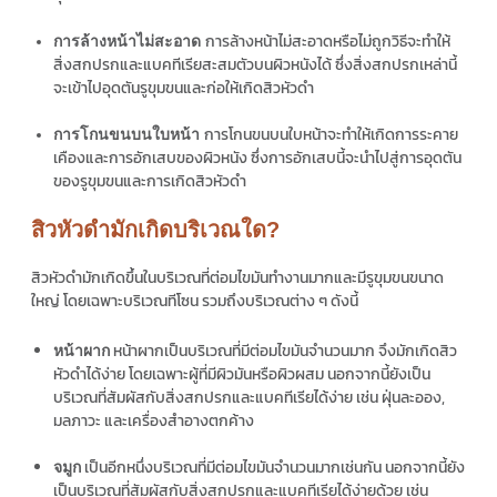
การล้างหน้าไม่สะอาดหรือไม่ถูกวิธีจะทำให้
การล้างหน้าไม่สะอาด
สิ่งสกปรกและแบคทีเรียสะสมตัวบนผิวหนังได้ ซึ่งสิ่งสกปรกเหล่านี้
จะเข้าไปอุดตันรูขุมขนและก่อให้เกิดสิวหัวดำ
การโกนขนบนใบหน้าจะทำให้เกิดการระคาย
การโกนขนบนใบหน้า
เคืองและการอักเสบของผิวหนัง ซึ่งการอักเสบนี้จะนำไปสู่การอุดตัน
ของรูขุมขนและการเกิดสิวหัวดำ
สิวหัวดำมักเกิดบริเวณใด?
สิวหัวดำมักเกิดขึ้นในบริเวณที่ต่อมไขมันทำงานมากและมีรูขุมขนขนาด
ใหญ่ โดยเฉพาะบริเวณทีโซน รวมถึงบริเวณต่าง ๆ ดังนี้
หน้าผากเป็นบริเวณที่มีต่อมไขมันจำนวนมาก จึงมักเกิดสิว
หน้าผาก
หัวดำได้ง่าย โดยเฉพาะผู้ที่มีผิวมันหรือผิวผสม นอกจากนี้ยังเป็น
บริเวณที่สัมผัสกับสิ่งสกปรกและแบคทีเรียได้ง่าย เช่น ฝุ่นละออง,
มลภาวะ และเครื่องสำอางตกค้าง
เป็นอีกหนึ่งบริเวณที่มีต่อมไขมันจำนวนมากเช่นกัน นอกจากนี้ยัง
จมูก
เป็นบริเวณที่สัมผัสกับสิ่งสกปรกและแบคทีเรียได้ง่ายด้วย เช่น