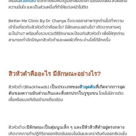
เหมือน
สิวอักเสบ
แต่ก็ทำให้ใบหน้าดูไม่เกลี้ยงเกลา ไม่เรียบเนียน ส่งผลต่อ
ความมั่นใจ และเป็นส่วนหนึ่งที่ทำให้แต่งหน้าไม่ติด
Better Me Clinic By Dr. Chanya จึงจะขออาสาพาทุกท่านไปทำความ
เข้าใจเกี่ยวกับสิวหัวดำว่าคืออะไร? มีลักษณะอย่างไร? เกิดจากสาเหตุ
อะไรบ้าง? พร้อมทั้งรวบรวมวิธีรักษาและป้องกันสิวหัวดำ เพื่อให้ทุกท่าน
สามารถกำจัดปัญหาสิวหัวดำและเผยผิวที่กระจ่างใสได้อีกครั้ง
สิวหัวดำคืออะไร มีลักษณะอย่างไร?
สิวหัวดำ (Blackheads)
เป็นประเภทของ
สิวอุดตัน
ที่เกิดจากการอุด
โดยไม่มีการติด
ตันของความมันส่วนเกินและสิ่งสกปรกในรูขุมขน
เชื้อหรือแบคทีเรียเข้ามาเกี่ยวข้อง
สิวหัวดำจะ
มีลักษณะเป็นตุ่มนูนเล็ก ๆ และมีหัวสิวสีดำอยู่ตรงกลาง
เกิดจากการทำปฏิกิริยาออกซิเดชันของไขมันและเคราตินกับออกซิเจนใน