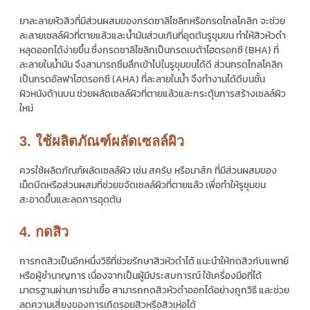
ยาละลายหัวสิวที่มีส่วนผสมของกรดซาลิไซลิกหรือกรดไกลโคลิก จะช่วย
ละลายเซลล์ผิวที่ตายแล้วและน้ำมันส่วนเกินที่อุดตันรูขุมขน ทำให้สิวหัวดำ
หลุดออกได้ง่ายขึ้น ซึ่งกรดซาลิไซลิกเป็นกรดเบต้าไฮดรอกซี (BHA) ที่
ละลายในน้ำมัน จึงสามารถซึมลึกเข้าไปในรูขุมขนได้ดี ส่วนกรดไกลโคลิก
เป็นกรดอัลฟาไฮดรอกซี (AHA) ที่ละลายในน้ำ จึงทำงานได้ดีบนชั้น
ผิวหนังด้านบน ช่วยผลัดเซลล์ผิวที่ตายแล้วและกระตุ้นการสร้างเซลล์ผิว
ใหม่
3. ใช้ผลิตภัณฑ์ผลัดเซลล์ผิว
ควรใช้ผลิตภัณฑ์ผลัดเซลล์ผิว เช่น สครับ หรือมาส์ก ที่มีส่วนผสมของ
เม็ดบีดหรือส่วนผสมที่ช่วยขจัดเซลล์ผิวที่ตายแล้ว เพื่อทำให้รูขุมขน
สะอาดขึ้นและลดการอุดตัน
4. กดสิว
การกดสิวเป็นอีกหนึ่งวิธีที่ช่วยรักษาสิวหัวดำได้ แนะนำให้กดสิวกับแพทย์
หรือผู้ชำนาญการ เนื่องจากเป็นผู้มีประสบการณ์ ใช้เครื่องมือที่ได้
มาตรฐานผ่านการฆ่าเชื้อ สามารถกดสิวหัวดำออกได้อย่างถูกวิธี และช่วย
ลดความเสี่ยงของการเกิดรอยสิวหรือสิวเห่อได้