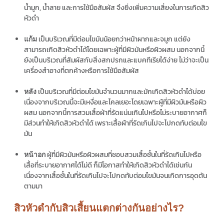
น้ำมูก, น้ำลาย และการใช้มือสัมผัส จึงยิ่งเพิ่มความเสี่ยงในการเกิดสิว
หัวดำ
เป็นบริเวณที่มีต่อมไขมันน้อยกว่าหน้าผากและจมูก แต่ยัง
แก้ม
สามารถเกิดสิวหัวดำได้โดยเฉพาะผู้ที่มีผิวมันหรือผิวผสม นอกจากนี้
ยังเป็นบริเวณที่สัมผัสกับสิ่งสกปรกและแบคทีเรียได้ง่าย ไม่ว่าจะเป็น
เครื่องสำอางที่ตกค้างหรือการใช้มือสัมผัส
เป็นบริเวณที่มีต่อมไขมันจำนวนมากและมักเกิดสิวหัวดำได้บ่อย
หลัง
เนื่องจากบริเวณนี้จะมีเหงื่อและไคลเยอะโดยเฉพาะผู้ที่มีผิวมันหรือผิว
ผสม นอกจากนี้การสวมเสื้อผ้าที่รัดแน่นเกินไปหรือไม่ระบายอากาศก็
มีส่วนทำให้เกิดสิวหัวดำได้ เพราะเสื้อผ้าที่รัดเกินไปจะไปกดทับต่อมไข
มัน
ผู้ที่มีผิวมันหรือผิวผสมที่ชอบสวมเสื้อชั้นในที่รัดเกินไปหรือ
หน้าอก
เสื้อที่ระบายอากาศได้ไม่ดี ก็มีโอกาสทำให้เกิดสิวหัวดำได้เช่นกัน
เนื่องจากเสื้อชั้นในที่รัดเกินไปจะไปกดทับต่อมไขมันจนเกิดการอุดตัน
ตามมา
สิวหัวดำกับสิวเสี้ยนแตกต่างกันอย่างไร?