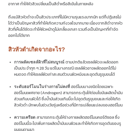
อากาศ ทำให้หัวสิวเปลี่ยนเป็นสีดำหรือสีเข้มในภายหลัง
ถึงแม้สิวหัวดำจะเป็นสิวประเภทที่ไม่มีความรุนแรงมากนัก แต่ก็ปฏิเสธไม่
ได้ว่าเป็นปัญหาสิวที่ทำให้เกิดความกังวลใจมากมาย เนื่องจากสีดำจากหัว
สิวที่เห็นได้ชัดจะทำให้ผิวหน้าดูไม่เกลี้ยงเกลา รวมถึงเป็นปัญหาที่กำจัด
ออกไปได้ยาก
สิวหัวดำเกิดจากอะไร?
ตามปกติแล้วเซลล์ผิวจะผลัดออก
การผลัดเซลล์ผิวที่ไม่สมบูรณ์
เป็นประจำทุก ๆ 28 วัน แต่ในบางกรณี เซลล์ผิวอาจผลัดออกได้ไม่
หมดจด ทำให้เซลล์ผิวเก่าสะสมตัวบนผิวหนังและอุดตันรูขุมขนได้
ฮอร์โมนบางชนิดโดยเฉพาะ
ระดับฮอร์โมนในร่างกายไม่คงที่
ฮอร์โมนเพศชาย (Androgen) สามารถกระตุ้นให้ต่อมไขมันผลิตน้ำมัน
ส่วนเกินบนผิวได้ ซึ่งน้ำมันส่วนเกินนี้จะไปอุดตันรูขุมขนและก่อให้เกิด
สิวหัวดำ มักพบในช่วงวัยรุ่นหรือช่วงที่มีการเปลี่ยนแปลงของฮอร์โมน
สามารถกระตุ้นให้ร่างกายผลิตฮอร์โมนคอร์ติซอล ซึ่ง
ความเครียด
ฮอร์โมนนี้จะไปเพิ่มการผลิตน้ำมันบนผิวและทำให้เกิดการอุดตันของรู
ขุมขนตามมา