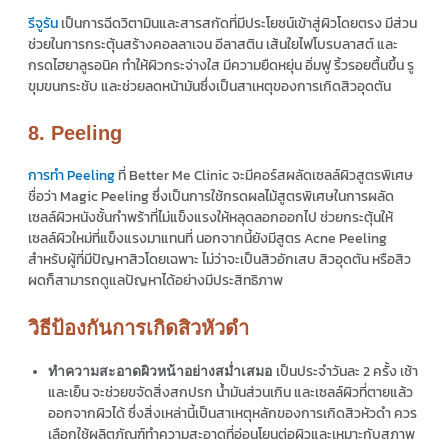
รีจูรัน
เป็นการฉีดวิตามินและสารสกัดที่มีประโยชน์เข้าสู่ผิวโดยตรง มีส่วน
ช่วยในการกระตุ้นสร้างคอลลาเจน อีลาสติน เส้นใยไฟโบรบลาสต์ และ
กรดไฮยาลูรอนิค ทำให้ผิวกระจ่างใส มีความยืดหยุ่น อิ่มฟู ริ้วรอยตื้นขึ้น รู
ขุมขนกระชับ และช่วยลดหน้ามันซึ่งเป็นสาเหตุของการเกิดสิวอุดตัน
8. Peeling
การทำ Peeling
ที่ Better Me Clinic จะมีคอร์สผลัดเซลล์ผิวสูตรพิเศษ
ชื่อว่า Magic Peeling ซึ่งเป็นการใช้กรดผลไม้สูตรพิเศษในการผลัด
เซลล์ผิวหนังชั้นกำพร้าที่ไม่แข็งแรงให้หลุดลอกออกไป ช่วยกระตุ้นให้
เซลล์ผิวใหม่ที่แข็งแรงมาแทนที่ นอกจากนี้ยังมีสูตร Acne Peeling
สำหรับผู้ที่มีปัญหาสิวโดยเฉพาะ ไม่ว่าจะเป็นสิวอักเสบ สิวอุดตัน หรือสิว
ผดก็สามารถดูแลปัญหาได้อย่างมีประสิทธิภาพ
วิธีป้องกันการเกิดสิวหัวดำ
เป็นประจำวันละ 2 ครั้ง เช้า
ทำความสะอาดผิวหน้าอย่างสม่ำเสมอ
และเย็น จะช่วยขจัดสิ่งสกปรก น้ำมันส่วนเกิน และเซลล์ผิวที่ตายแล้ว
ออกจากผิวได้ ซึ่งสิ่งเหล่านี้เป็นสาเหตุหลักของการเกิดสิวหัวดำ ควร
เลือกใช้ผลิตภัณฑ์ทำความสะอาดที่อ่อนโยนต่อผิวและเหมาะกับสภาพ