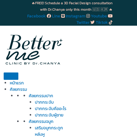
Skip
🔥FREE! Schedule a 3D Facial Design consultation
to
with Dr.Chanya only this month 🇺🇸 🇰🇷 🔥
content
Facebook
Line
Instagram
Youtube
Twitter
Tiktok
หน้าแรก
ศัลยกรรม
ศัลยกรรมปาก
ปากกระจับ
ปากกระจับคืออะไร
ปากกระจับผู้ชาย
ศัลยกรรมจมูก
เสริมจมูกกระดูก
หลังหู