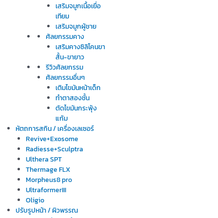
เสริมจมูกเนื้อเยื่อ
เทียม
เสริมจมูกผู้ชาย
ศัลยกรรมคาง
เสริมคางซิลิโคนขา
สั้น-ขายาว
รีวิวศัลยกรรม
ศัลยกรรมอื่นๆ
เติมไขมันหน้าเด็ก
ทำตาสองชั้น
ตัดไขมันกระพุ้ง
แก้ม
หัตถการสกิน / เครื่องเลเซอร์
Revive+Exosome
Radiesse+Sculptra
Ulthera SPT
Thermage FLX
Morpheus8 pro
UltraformerIII
Oligio
ปรับรูปหน้า / ผิวพรรณ