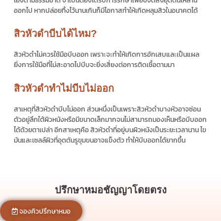
เองตามธรรมชาติ จำเป็นต้องได้รับการรักษาเพื่อขจัดสิ่งอุดตันเหล่านี้
ออกไป หากปล่อยทิ้งไว้นานเกินก็มีโอกาสทำให้เกิดหลุมสิวในอนาคตได้
สิวหัวดำบีบได้ไหม?
สิวหัวดำไม่ควรใช้มือบีบออก เพราะจะทำให้เกิดการอักเสบและเป็นแผล
ยิ่งการใช้มือที่ไม่สะอาดไปบีบจะยิ่งเสี่ยงต่อการติดเชื้อตามมา
สิวหัวดำทำไม่บีบไม่ออก
สาเหตุที่สิวหัวดำบีบไม่ออก ส่วนหนึ่งเป็นเพราะสิวหัวดำบางหัวอาจซ่อน
ตัวอยู่ลึกใต้ผิวหนังหรือมีขนาดเล็กมากจนไม่สามารถมองเห็นหรือบีบออก
ได้ด้วยตาเปล่า อีกสาเหตุคือ สิวหัวดำที่อยู่บนผิวหนังเป็นระยะเวลานาน ไข
มันและเซลล์ผิวที่อุดตันรูขุมขนอาจแข็งตัว ทำให้บีบออกได้ยากขึ้น
ปรึกษาหมอชัญญาโดยตรง
จองคิวปรึกษาหมอ