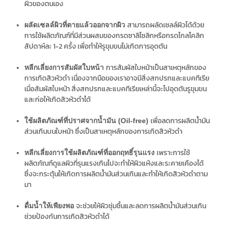
ผิวของตนเอง
สามารถผลัดเซลล์ผิวได้ด้วย
ผลัดเซลล์ผิวที่ตายแล้วออกจากผิว
การใช้ผลิตภัณฑ์ที่มีส่วนผสมของกรดซาลิไซลิกหรือกรดไกลโคลิก
สัปดาห์ละ 1-2 ครั้ง เพื่อทำให้รูขุมขนไม่เกิดการอุดตัน
การสัมผัสใบหน้าเป็นสาเหตุหลักของ
หลีกเลี่ยงการสัมผัสใบหน้า
การเกิดสิวหัวดำ เนื่องจากมือของเราอาจมีสิ่งสกปรกและแบคทีเรีย
เมื่อสัมผัสใบหน้า สิ่งสกปรกและแบคทีเรียเหล่านี้จะไปอุดตันรูขุมขน
และก่อให้เกิดสิวหัวดำได้
เพื่อลดการผลิตน้ำมัน
ใช้ผลิตภัณฑ์ที่ปราศจากน้ำมัน (Oil-free)
ส่วนเกินบนใบหน้า ซึ่งเป็นสาเหตุหลักของการเกิดสิวหัวดำ
เพราะการใช้
หลีกเลี่ยงการใช้ผลิตภัณฑ์ที่ออกฤทธิ์รุนแรง
ผลิตภัณฑ์ดูแลผิวที่รุนแรงเกินไปจะทำให้ผิวแห้งและระคายเคืองได้
ซึ่งจะกระตุ้นให้เกิดการผลิตน้ำมันส่วนเกินและทำให้เกิดสิวหัวดำตาม
มา
จะช่วยให้ผิวชุ่มชื้นและลดการผลิตน้ำมันส่วนเกิน
ดื่มน้ำให้เพียงพอ
ช่วยป้องกันการเกิดสิวหัวดำได้