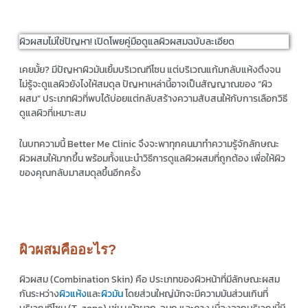
ผิวผสมไม่ใช่ปัญหา! เปิดโพยคู่มือดูแลผิวผสมฉบับละเอียด
เคยมั้ย? มีปัญหาผิวมันเยิ้มบริเวณทีโซน แต่บริเวณแก้มกลับแห้งตึงจน
ไม่รู้จะดูแลผิวยังไงให้สมดุล ปัญหาเหล่านี้อาจเป็นสัญญาณของ “ผิว
ผสม” ประเภทผิวที่พบได้บ่อยแต่กลับสร้างความสับสนให้กับการเลือกวิธี
ดูแลผิวที่เหมาะสม
ในบทความนี้ Better Me Clinic จึงจะพาทุกคนมาทำความรู้จักลักษณะ
ผิวผสมให้มากขึ้น พร้อมทั้งแนะนำวิธีการดูแลผิวผสมที่ถูกต้อง เพื่อให้ผิว
ของคุณกลับมาสมดุลขึ้นอีกครั้ง
ผิวผสมคืออะไร?
ผิวผสม (Combination Skin) คือ ประเภทของผิวหน้าที่มีลักษณะผสม
กันระหว่าง
ผิวแห้ง
และ
ผิวมัน
โดยส่วนใหญ่มักจะมีความมันส่วนเกินที่