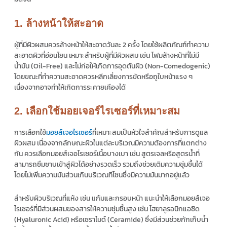
1. ล้างหน้าให้สะอาด
ผู้ที่มีผิวผสมควรล้างหน้าให้สะอาดวันละ 2 ครั้ง โดยใช้ผลิตภัณฑ์ทำความ
สะอาดผิวที่อ่อนโยน เหมาะสำหรับผู้ที่มีผิวผสม เช่น โฟมล้างหน้าที่ไม่มี
น้ำมัน (Oil-Free) และไม่ก่อให้เกิดการอุดตันผิว (Non-Comedogenic)
โดยขณะที่ทำความสะอาดควรหลีกเลี่ยงการขัดหรือถูใบหน้าแรง ๆ
เนื่องจากอาจทำให้เกิดการระคายเคืองได้
2. เลือกใช้มอยเจอร์ไรเซอร์ที่เหมาะสม
การเลือกใช้
มอยส์เจอไรเซอร์
ที่เหมาะสมเป็นหัวใจสำคัญสำหรับการดูแล
ผิวผสม เนื่องจากลักษณะผิวในแต่ละบริเวณมีความต้องการที่แตกต่าง
กัน ควรเลือกมอยส์เจอไรเซอร์เนื้อบางเบา เช่น สูตรเจลหรือสูตรน้ำที่
สามารถซึมซาบเข้าสู่ผิวได้อย่างรวดเร็ว รวมถึงช่วยเติมความชุ่มชื้นได้
โดยไม่เพิ่มความมันส่วนเกินบริเวณทีโซนซึ่งมีความมันมากอยู่แล้ว
สำหรับผิวบริเวณที่แห้ง เช่น แก้มและกรอบหน้า แนะนำให้เลือกมอยส์เจอ
ไรเซอร์ที่มีส่วนผสมของสารให้ความชุ่มชื้นสูง เช่น ไฮยาลูรอนิกแอซิด
(Hyaluronic Acid) หรือเซราไมด์ (Ceramide) ซึ่งมีส่วนช่วยกักเก็บน้ำ