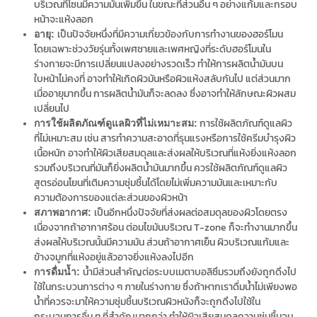
บริเวณทีโซนมีความมันเพิ่มขึ้น ในขณะที่ส่วนอื่น ๆ อย่างแก้มและกรอบ
หน้าจะแห้งลอก
เป็นปัจจัยหนึ่งที่มีความเกี่ยวข้องกับการทำงานของฮอร์โมน
อายุ:
โดยเฉพาะช่วงวัยรุ่นทั้งเพศชายและเพศหญิงที่ระดับฮอร์โมนใน
ร่างกายจะมีการเปลี่ยนแปลงอย่างรวดเร็ว ทำให้การผลิตน้ำมันบน
ใบหน้าไม่คงที่ อาจทำให้เกิดผิวมันหรือผิวแห้งสลับกันไป แต่ส่วนมาก
เมื่ออายุมากขึ้น การผลิตน้ำมันก็จะลดลง ซึ่งอาจทำให้ลักษณะผิวผสม
เปลี่ยนไป
การใช้ผลิตภัณฑ์ดูแลผิว
การใช้ผลิตภัณฑ์ดูแลผิวที่ไม่เหมาะสม:
ที่ไม่เหมาะสม เช่น สารทำความสะอาดที่รุนแรงหรือการใช้ครีมบำรุงผิว
เนื้อหนัก อาจทำให้ผิวเสียสมดุลและส่งผลให้บริเวณที่แห้งยิ่งแห้งลอก
รวมถึงบริเวณที่มันก็ยิ่งผลิตน้ำมันมากขึ้น ควรใช้ผลิตภัณฑ์ดูแลผิว
สูตรอ่อนโยนที่เติมความชุ่มชื้นได้โดยไม่เพิ่มความมันและเหมาะกับ
ความต้องการของแต่ละส่วนของผิวหน้า
เป็นอีกหนึ่งปัจจัยที่ส่งผลต่อสมดุลของผิวโดยตรง
สภาพอากาศ:
เนื่องจากถ้าอากาศร้อน ต่อมไขมันบริเวณ T-zone ก็จะทำงานมากขึ้น
ส่งผลให้บริเวณนั้นมีความมัน ส่วนถ้าอากาศเย็น ผิวบริเวณแก้มและ
ข้างจมูกที่แห้งอยู่แล้วอาจยิ่งแห้งลงไปอีก
น้ำมีส่วนสำคัญต่อระบบเมตาบอลิซึมรวมถึงยังถูกดึงไป
การดื่มน้ำ:
ใช้ในกระบวนการต่าง ๆ ภายในร่างกาย ซึ่งถ้าหากเราดื่มน้ำไม่เพียงพอ
น้ำที่ควรจะมาให้ความชุ่มชื้นบริเวณผิวหนังก็จะถูกดึงไปใช้ใน
กระบวนการอื่น ๆ ที่สำคัญมากกว่า ทำให้ผิวเสียสมดุลความชุ่มชื้นจน