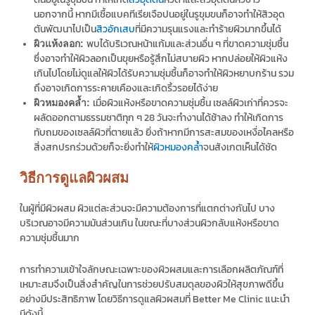
นอกจากนี้ หากมีเชื้อแบคทีเรียเจือปนอยู่ในรูขุมขนก็อาจทำให้สิวอุด
ตันพัฒนาไปเป็น
สิวอักเสบ
ที่มีความรุนแรงและทำร้ายผิวมากขึ้นได้
พบได้บริเวณหน้าแก้มและส่วนอื่น ๆ ที่ขาดความชุ่มชื้น
ผิวแห้งลอก:
ซึ่งอาจทำให้ผิวลอกเป็นขุยหรือรู้สึกไม่สบายผิว หากปล่อยให้ผิวแห้ง
เกินไปโดยไม่ดูแลให้ผิวได้รับความชุ่มชื้นก็อาจทำให้ผิวหยาบกร้าน รวม
ถึงอาจเกิดการระคายเคืองและเกิดริ้วรอยได้ง่าย
เมื่อผิวแห้งหรือขาดความชุ่มชื้น เซลล์ผิวเก่าที่ควรจะ
ผิวหมองคล้ำ:
ผลัดออกตามธรรมชาติทุก ๆ 28 วันจะทำงานได้ช้าลง ทำให้เกิดการ
ทับถมของเซลล์ผิวที่ตายแล้ว ยิ่งถ้าหากมีการสะสมของเหงื่อไคลหรือ
สิ่งสกปรกร่วมด้วยก็จะยิ่งทำให้
ผิวหมองคล้ำ
จนสังเกตเห็นได้ชัด
วิธีการดูแลผิวผสม
ในผู้ที่มีผิวผสม ผิวแต่ละส่วนจะมีความต้องการที่แตกต่างกันไป บาง
บริเวณอาจมีความมันส่วนเกิน ในขณะที่บางส่วนผิวกลับแห้งหรือขาด
ความชุ่มชื้นมาก
การทำความเข้าใจลักษณะเฉพาะของผิวผสมและการเลือกผลิตภัณฑ์ที่
เหมาะสมจึงเป็นสิ่งสำคัญในการช่วยปรับสมดุลของผิวให้สุขภาพดีขึ้น
อย่างมีประสิทธิภาพ โดยวิธีการดูแลผิวผสมที่ Better Me Clinic แนะนำ
มีดังนี้