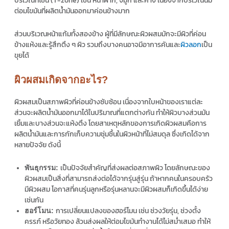
บริเวณทีโซน (T-zone) เช่น หน้าผาก, จมูก และคาง เนื่องจากบริเวณนี้มี
ต่อมไขมันที่ผลิตน้ำมันออกมาค่อนข้างมาก
ส่วนบริเวณหน้าแก้มทั้งสองข้าง ผู้ที่มีลักษณะผิวผสมมักจะมีผิวที่ค่อน
ข้างแห้งและรู้สึกตึง ๆ ผิว รวมถึงบางคนอาจมีอาการคันและ
ผิวลอก
เป็น
ขุยได้
ผิวผสมเกิดจากอะไร?
ผิวผสมเป็นสภาพผิวที่ค่อนข้างซับซ้อน เนื่องจากใบหน้าของเราแต่ละ
ส่วนจะผลิตน้ำมันออกมาได้ในปริมาณที่แตกต่างกัน ทำให้ผิวบางส่วนมัน
เยิ้มและบางส่วนจะแห้งตึง โดยสาเหตุหลักของการเกิดผิวผสมคือการ
ผลิตน้ำมันและการกักเก็บความชุ่มชื้นในผิวหน้าที่ไม่สมดุล ซึ่งเกิดได้จาก
หลายปัจจัย ดังนี้
เป็นปัจจัยสำคัญที่ส่งผลต่อสภาพผิว โดยลักษณะของ
พันธุกรรม:
ผิวผสมเป็นสิ่งที่สามารถส่งต่อได้จากรุ่นสู่รุ่น ถ้าหากคนในครอบครัว
มีผิวผสม โอกาสที่คนรุ่นลูกหรือรุ่นหลานจะมีผิวผสมก็เกิดขึ้นได้ง่าย
เช่นกัน
การเปลี่ยนแปลงของฮอร์โมน เช่น ช่วงวัยรุ่น, ช่วงตั้ง
ฮอร์โมน:
ครรภ์ หรือวัยทอง ล้วนส่งผลให้ต่อมไขมันทำงานได้ไม่สม่ำเสมอ ทำให้