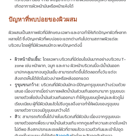
เกิดอาการผิวหน้ามันหรือหน้าแห้งได้
ปัญหาที่พบบ่อยของผิวผสม
ผิวผสมเป็นสภาพผิวที่มีลักษณะเฉพาะและอาจทำให้เกิดปัญหาผิวที่หลาก
หลายได้ ซึ่งปัญหาผิวที่พบบ่อยจะแตกต่างกันไปตามสภาพผิวแต่ละ
บริเวณ โดยผู้ที่มีผิวผสมมักจะพบปัญหาดังนี้
โดยเฉพาะบริเวณที่มีต่อมไขมันมากอย่างบริเวณ T-
ผิวหน้ามันเยิ้ม:
zone เช่น หน้าผาก, จมูก และคาง ผิวหน้าบริเวณนี้จะมีน้ำมันออก
มาปกคลุมมากจนดูมันเยิ้ม สามารถเกิดขึ้นได้ตลอดทั้งวัน แต่จะ
สังเกตเห็นได้ชัดในช่วงบ่ายหรือหลังออกแดด
บริเวณที่มีผิวมันมักจะมีปัญหารูขุมขนกว้างร่วมด้วย
รูขุมขนกว้าง:
เสมอ เนื่องจากเมื่อร่างกายผลิตน้ำมันส่วนเกินออกมามาก รูขุมขนจะ
ขยายตัวเพื่อขับน้ำมันส่วนเกินออกมา ทำให้รูขุมขนดูใหญ่และผิวดูไม่
เรียบเนียน ผู้ที่มีผิวมันแล้วไม่รีบดูแลจึงอาจทำให้ผนังของรูขุมขน
ขยายตัวถาวรจนมีรูขุมขนกว้างได้
สามารถเกิดขึ้นได้ง่ายในบริเวณที่มีผิวมัน เนื่องจากรูขุมขนจะ
สิว:
ขยายตัวออกเพื่อระบายน้ำมันส่วนเกิน หากดูแลทำความสะอาดใบหน้า
ไม่ดีพอ สิ่งสกปรกและเซลล์ผิวที่ตายแล้วจะรวมตัวกันและเข้าไปอุด
ตันอยู่ในรูขุมขน ทำให้เกิด
สิวอุดตัน
หัวดำและสิวอุดตันหัวขาว