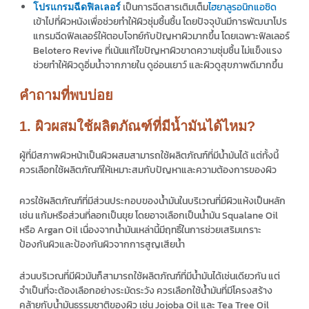
เป็นการฉีดสารเติมเต็ม
ไฮยาลูรอนิกแอซิด
โปรแกรมฉีดฟิลเลอร์
เข้าไปที่ผิวหนังเพื่อช่วยทำให้ผิวชุ่มชื้นชื้น โดยปัจจุบันมีการพัฒนาโปร
แกรมฉีดฟิลเลอร์ให้ตอบโจทย์กับปัญหาผิวมากขึ้น โดยเฉพาะฟิลเลอร์
Belotero Revive ที่เน้นแก้ไขปัญหาผิวขาดความชุ่มชื้น ไม่แข็งแรง
ช่วยทำให้ผิวดูอิ่มน้ำจากภายใน ดูอ่อนเยาว์ และผิวดูสุขภาพดีมากขึ้น
คำถามที่พบบ่อย
1. ผิวผสมใช้ผลิตภัณฑ์ที่มีน้ำมันได้ไหม?
ผู้ที่มีสภาพผิวหน้าเป็นผิวผสมสามารถใช้ผลิตภัณฑ์ที่มีน้ำมันได้ แต่ทั้งนี้
ควรเลือกใช้ผลิตภัณฑ์ให้เหมาะสมกับปัญหาและความต้องการของผิว
ควรใช้ผลิตภัณฑ์ที่มีส่วนประกอบของน้ำมันในบริเวณที่มีผิวแห้งเป็นหลัก
เช่น แก้มหรือส่วนที่ลอกเป็นขุย โดยอาจเลือกเป็นน้ำมัน Squalane Oil
หรือ Argan Oil เนื่องจากน้ำมันเหล่านี้มีฤทธิ์ในการช่วยเสริมเกราะ
ป้องกันผิวและป้องกันผิวจากการสูญเสียน้ำ
ส่วนบริเวณที่มีผิวมันก็สามารถใช้ผลิตภัณฑ์ที่มีน้ำมันได้เช่นเดียวกัน แต่
จำเป็นที่จะต้องเลือกอย่างระมัดระวัง ควรเลือกใช้น้ำมันที่มีโครงสร้าง
คล้ายกับน้ำมันธรรมชาติของผิว เช่น Jojoba Oil และ Tea Tree Oil