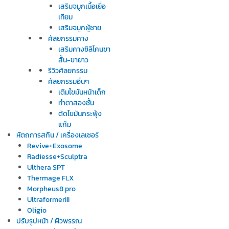
เสริมจมูกเนื้อเยื่อ
เทียม
เสริมจมูกผู้ชาย
ศัลยกรรมคาง
เสริมคางซิลิโคนขา
สั้น-ขายาว
รีวิวศัลยกรรม
ศัลยกรรมอื่นๆ
เติมไขมันหน้าเด็ก
ทำตาสองชั้น
ตัดไขมันกระพุ้ง
แก้ม
หัตถการสกิน / เครื่องเลเซอร์
Revive+Exosome
Radiesse+Sculptra
Ulthera SPT
Thermage FLX
Morpheus8 pro
UltraformerIII
Oligio
ปรับรูปหน้า / ผิวพรรณ