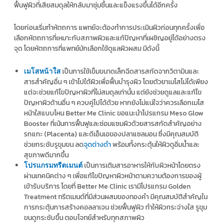
ฟื้นฟูผิวที่เสียสมดุลให้กลับมาชุ่มชื้นและแข็งแรงขึ้นได้อีกครั้ง
โดยก่อนเริ่มทำหัตถการ แพทย์จะต้องทำการประเมินผิวก่อนทุกครั้งเพื่อ
เลือกหัตถการที่เหมาะกับสภาพผิวและแก้ปัญหาที่เผชิญอยู่ได้อย่างตรง
จุด โดยหัตถการที่แพทย์มักเลือกใช้ดูแลผิวผสม มีดังนี้
เป็นการใช้เข็มขนาดเล็กฉีดสารสกัดจากวิตามินและ
เมโสหน้าใส
สารสำคัญอื่น ๆ เข้าไปใต้ผิวเพื่อฟื้นบำรุงผิว โดยตัวยาเมโสไม่ได้เพียง
แต่จะช่วยแก้ไขปัญหาผิวที่ไม่สมดุลเท่านั้น แต่ยังช่วยดูแลและแก้ไข
ปัญหาผิวด้านอื่น ๆ ควบคู่ไปได้ด้วย หากยังไม่แน่ใจว่าควรเลือกเมโส
หน้าใสแบบไหน Better Me Clinic ขอแนะนำโปรแกรม Meso Glow
Booster ที่เน้นการฟื้นฟูและซ่อมแซมผิวด้วยสารสกัดสำคัญอย่าง
รกแกะ (Placenta) และดีเอ็นเอของปลาแซลมอน ซึ่งมีคุณสมบัติ
ช่วยกระชับรูขุมขน ลด
จุดด่างดำ
พร้อมทั้งกระตุ้นให้ผิวดูอิ่มน้ำและ
สุขภาพดีมากขึ้น
เป็นการเติมสารอาหารให้กับผิวหน้าโดยตรง
โปรแกรมทรีตเมนต์
ผ่านเทคนิคต่าง ๆ เพื่อแก้ไขปัญหาผิวหน้าตามความต้องการของผู้
เข้ารับบริการ โดยที่ Better Me Clinic เรามีโปรแกรม Golden
Treatment ทรีตเมนต์ที่มีส่วนผสมของทองคำ มีคุณสมบัติสำคัญใน
การกระตุ้นการสร้างคอลลาเจน ช่วยฟื้นฟูผิว ทำให้ผิวกระจ่างใส รูขุม
ขนดูกระชับขึ้น ตอบโจทย์สำหรับทุกสภาพผิว