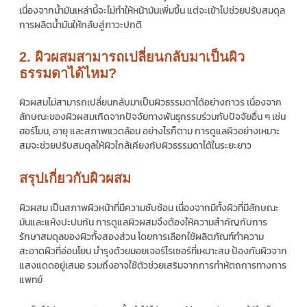
เนื่องจากน้ำมันเหล่านี้จะไม่ทำให้หน้ามันเพิ่มขึ้น แต่จะเข้าไปช่วยปรับสมดุล
การผลิตน้ำมันให้กลับสู่ภาวะปกติ
2. ผิวผสมสามารถเปลี่ยนกลับมาเป็นผิว
ธรรมดาได้ไหม?
ผิวผสมไม่สามารถเปลี่ยนกลับมาเป็นผิวธรรมดาได้อย่างถาวร เนื่องจาก
ลักษณะของผิวผสมเกิดจากปัจจัยทางพันธุกรรมร่วมกับปัจจัยอื่น ๆ เช่น
ฮอร์โมน, อายุ และสภาพแวดล้อม อย่างไรก็ตาม การดูแลผิวอย่างเหมาะ
สมจะช่วยปรับสมดุลให้ผิวใกล้เคียงกับผิวธรรมดาได้ในระยะยาว
สรุปเกี่ยวกับผิวผสม
ผิวผสม เป็นสภาพผิวหน้าที่มีความซับซ้อน เนื่องจากมีทั้งผิวที่มีลักษณะ
มันและแห้งปะปนกัน การดูแลผิวผสมจึงต้องให้ความสำคัญกับการ
รักษาสมดุลของผิวทั้งสองส่วน โดยการเลือกใช้ผลิตภัณฑ์ทำความ
สะอาดผิวที่อ่อนโยน บำรุงด้วยมอยเจอร์ไรเซอร์ที่เหมาะสม ป้องกันผิวจาก
แสงแดดอยู่เสมอ รวมถึงอาจใช้ตัวช่วยเสริมจากการทำหัตถการทางการ
แพทย์