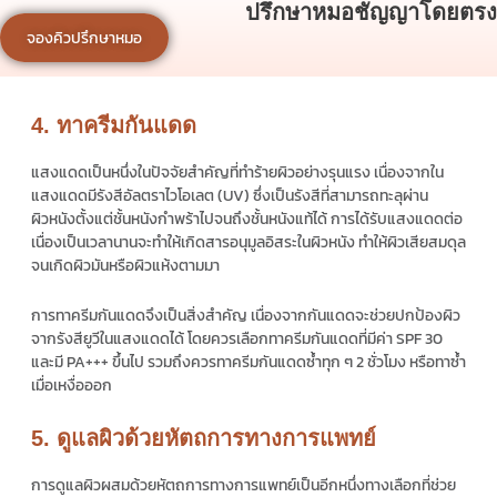
ปรึกษาหมอชัญญาโดยตรง
จองคิวปรึกษาหมอ
4. ทาครีมกันแดด
แสงแดดเป็นหนึ่งในปัจจัยสำคัญที่ทำร้ายผิวอย่างรุนแรง เนื่องจากใน
แสงแดดมีรังสีอัลตราไวโอเลต (UV) ซึ่งเป็นรังสีที่สามารถทะลุผ่าน
ผิวหนังตั้งแต่ชั้นหนังกำพร้าไปจนถึงชั้นหนังแท้ได้ การได้รับแสงแดดต่อ
เนื่องเป็นเวลานานจะทำให้เกิดสารอนุมูลอิสระในผิวหนัง ทำให้ผิวเสียสมดุล
จนเกิดผิวมันหรือผิวแห้งตามมา
การทาครีมกันแดดจึงเป็นสิ่งสำคัญ เนื่องจากกันแดดจะช่วยปกป้องผิว
จากรังสียูวีในแสงแดดได้ โดยควรเลือกทาครีมกันแดดที่มีค่า SPF 30
และมี PA+++ ขึ้นไป รวมถึงควรทาครีมกันแดดซ้ำทุก ๆ 2 ชั่วโมง หรือทาซ้ำ
เมื่อเหงื่อออก
5. ดูแลผิวด้วยหัตถการทางการแพทย์
การดูแลผิวผสมด้วยหัตถการทางการแพทย์เป็นอีกหนึ่งทางเลือกที่ช่วย