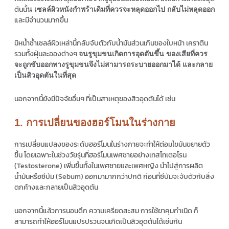
ตันนั้
น เซลล์ผิวหนังกำพร้าเดิมที่ควรจะหลุดออกไป กลับไม่หลุดออก
และมีจำนวนมากขึ้น
มิหน้ำซ้ำเซลล์ผิวเหล่านี้กลับจับตัวกับน้ำมันส่วนเกินของใบหน้า เคราติน
รวมทั้งฝุ่นละอองต่างๆ
จนรูขุมขนเกิดการอุดตันขึ้น ของเสียที่ควร
จะถูกขับออกทางรูขุมขนจึงไม่สามารถระบายออกมาได้ และกลาย
เป็นสิวอุดตันในที่สุด
นอกจากนี้ยังมีปัจจัยอื่นๆ ที่เป็นสาเหตุของสิวอุดตันได้ เช่น
1. การเปลี่ยนของฮอร์โมนในร่างกาย
การเปลี่ยนแปลงของระดับฮอร์โมนในร่างกายจะทำให้ต่อมไขมันขยายตัว
ขึ้น โดยเฉพาะในช่วงวัยรุ่นที่ฮอร์โมนเพศชายอย่างเทสโทเตอโรน
(Testosterone) เพิ่มขึ้นทั้งในเพศชายและเพศหญิง นำไปสู่การผลิต
น้ำมันหรือซีบัม (Sebum) ออกมามากกว่าปกติ ก่อนที่ซีบัมจะจับตัวกับสิ่ง
ตกค้างและกลายเป็นสิวอุดตัน
นอกจากนี้แล้วการนอนดึก ความเครียดสะสม การใช้ยาคุมกำเนิด ก็
สามารถทำให้ฮอร์โมนแปรปรวนจนเกิดเป็นสิวอุดตันได้เช่นกัน