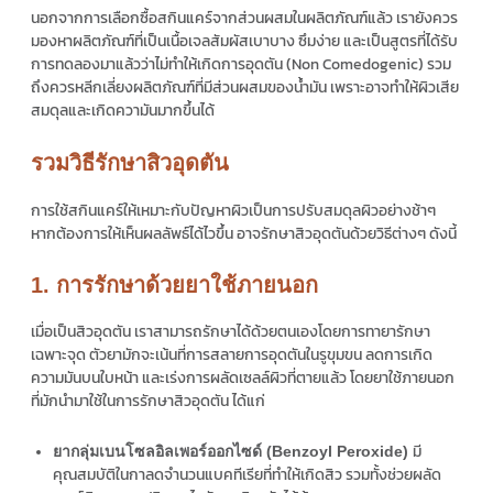
นอกจากการเลือกซื้อสกินแคร์จากส่วนผสมในผลิตภัณฑ์แล้ว เรายังควร
มองหาผลิตภัณฑ์ที่เป็นเนื้อเจลสัมผัสเบาบาง ซึมง่าย และเป็นสูตรที่ได้รับ
การทดลองมาแล้วว่าไม่ทำให้เกิดการอุดตัน (Non Comedogenic) รวม
ถึงควรหลีกเลี่ยงผลิตภัณฑ์ที่มีส่วนผสมของน้ำมัน เพราะอาจทำให้ผิวเสีย
สมดุลและเกิดความันมากขึ้นได้
รวมวิธีรักษาสิวอุดตัน
การใช้สกินแคร์ให้เหมาะกับปัญหาผิวเป็นการปรับสมดุลผิวอย่างช้าๆ
หากต้องการให้เห็นผลลัพธ์ได้ไวขึ้น อาจรักษาสิวอุดตันด้วยวิธีต่างๆ ดังนี้
1. การรักษาด้วยยาใช้ภายนอก
เมื่อเป็นสิวอุดตัน เราสามารถรักษาได้ด้วยตนเองโดยการทายารักษา
เฉพาะจุด ตัวยามักจะเน้นที่การสลายการอุดตันในรูขุมขน ลดการเกิด
ความมันบนใบหน้า และเร่งการผลัดเซลล์ผิวที่ตายแล้ว โดยยาใช้ภายนอก
ที่มักนำมาใช้ในการรักษาสิวอุดตัน ได้แก่
มี
ยากลุ่มเบนโซลอิลเพอร์ออกไซด์ (Benzoyl Peroxide)
คุณสมบัติในกาลดจำนวนแบคทีเรียที่ทำให้เกิดสิว รวมทั้งช่วยผลัด