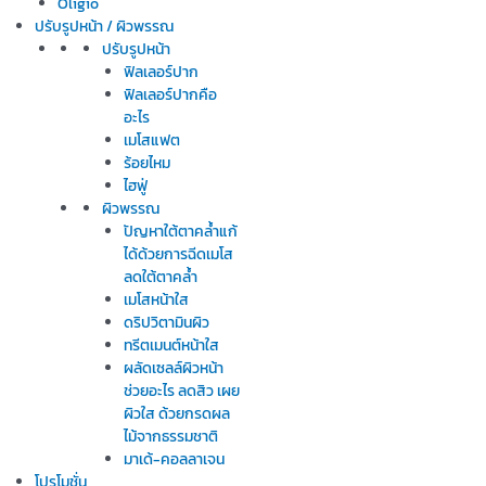
Oligio
ปรับรูปหน้า / ผิวพรรณ
ปรับรูปหน้า
ฟิลเลอร์ปาก
ฟิลเลอร์ปากคือ
อะไร
เมโสแฟต
ร้อยไหม
ไฮฟู่
ผิวพรรณ
ปัญหาใต้ตาคล้ำแก้
ได้ด้วยการฉีดเมโส
ลดใต้ตาคล้ำ
เมโสหน้าใส
ดริปวิตามินผิว
ทรีตเมนต์หน้าใส
ผลัดเซลล์ผิวหน้า
ช่วยอะไร ลดสิว เผย
ผิวใส ด้วยกรดผล
ไม้จากธรรมชาติ
มาเด้-คอลลาเจน
โปรโมชั่น