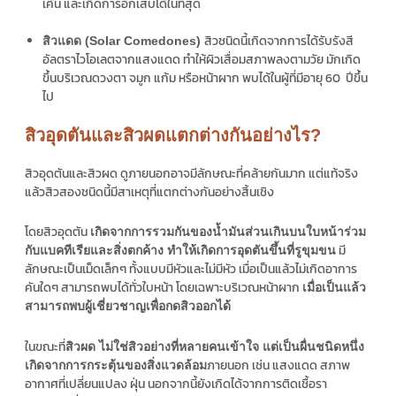
เค้น และเกิดการอักเสบได้ในที่สุด
สิวชนิดนี้เกิดจากการได้รับรังสี
สิวแดด (Solar Comedones)
อัลตราไวโอเลตจากแสงแดด ทำให้ผิวเสื่อมสภาพลงตามวัย มักเกิด
ขึ้นบริเวณดวงตา จมูก แก้ม หรือหน้าผาก พบได้ในผู้ที่มีอายุ 60 ปีขึ้น
ไป
สิวอุดตันและสิวผดแตกต่างกันอย่างไร?
สิวอุดตันและสิวผด ดูภายนอกอาจมีลักษณะที่คล้ายกันมาก แต่แท้จริง
แล้วสิวสองชนิดนี้มีสาเหตุที่แตกต่างกันอย่างสิ้นเชิง
โดยสิวอุดตัน
เกิดจากการรวมกันของน้ำมันส่วนเกินบนใบหน้าร่วม
มี
กับแบคทีเรียและสิ่งตกค้าง ทำให้เกิดการอุดตันขึ้นที่รูขุมขน
ลักษณะเป็นเม็ดเล็กๆ ทั้งแบบมีหัวและไม่มีหัว เมื่อเป็นแล้วไม่เกิดอาการ
คันใดๆ สามารถพบได้ทั่วใบหน้า โดยเฉพาะบริเวณหน้าผาก
เมื่อเป็นแล้ว
สามารถพบผู้เชี่ยวชาญเพื่อกดสิวออกได้
ในขณะที่
สิวผด ไม่ใช่สิวอย่างที่หลายคนเข้าใจ แต่เป็นผื่นชนิดหนึ่ง
ภายนอก เช่น แสงแดด สภาพ
เกิดจากการกระตุ้นของสิ่งแวดล้อม
อากาศที่เปลี่ยนแปลง ฝุ่น นอกจากนี้ยังเกิดได้จากการติดเชื้อรา