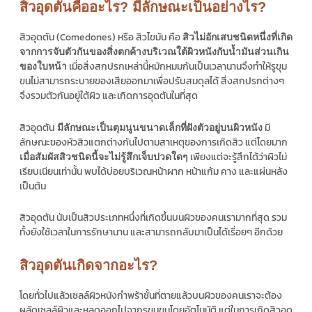
สิวอุดตันคืออะไร? มีลักษณะเป็นอย่างไร?
สิวอุดตัน (Comedones) หรือ สิวไขมัน คือ
สิวไม่อักเสบชนิดหนึ่งที่เกิด
จากการจับตัวกันของสิ่งตกค้างบริเวณใต้ผิวหนังกับน้ำมันส่วนเกิน
เมื่อสิ่งสกปรกเหล่านี้หมักหมมกันเป็นเวลานานจึงทำให้รูขุม
ของใบหน้า
ขนไม่สามารถระบายของเสียออกมาเพื่อปรับสมดุลได้ สิ่งสกปรกต่างๆ
จึงรวมตัวกันอยู่ใต้ผิว และเกิดการอุดตันในที่สุด
สิวอุดตัน
มี
มีลักษณะเป็นตุมนูนขนาดเล็กที่ฝังตัวอยู่บนผิวหนัง
ลักษณะของหัวสิวแตกต่างกันไปตามสาเหตุของการเกิดสิว แต่โดยมาก
เพียงแต่จะรู้สึกได้ว่าผิวไม่
เมื่อสัมผัสสิวชนิดนี้จะไม่รู้สึกเจ็บปวดใดๆ
เรียบเนียนเท่านั้น พบได้บ่อยบริเวณหน้าผาก หน้าแก้ม คาง และแผ่นหลัง
เป็นต้น
สิวอุดตัน นับเป็นสิวประเภทหนึ่งที่เกิดขึ้นบนผิวของคนเรามากที่สุด รวม
ทั้งยังใช้เวลาในการรักษานาน และสามารถกลับมาเป็นได้เรื่อยๆ อีกด้วย
สิวอุดตันเกิดจากอะไร?
โดยทั่วไปแล้วเซลล์ผิวหนังกำพร้าชั้นที่ตายแล้วบนผิวของคนเราจะต้อง
ผลัดเซลล์ผิวและหลุดออกไปจากรูขุมขนโดยอัตโนมัติ แต่ในการเกิดสิวอุด