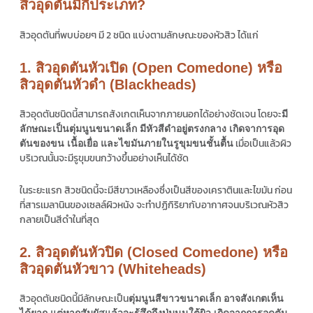
สิวอุดตันมีกี่ประเภท?
สิวอุดตันที่พบบ่อยๆ มี 2 ชนิด แบ่งตามลักษณะของหัวสิว ได้แก่
1. สิวอุดตันหัวเปิด (Open Comedone) หรือ
สิวอุดตันหัวดำ (Blackheads)
สิวอุดตันชนิดนี้สามารถสังเกตเห็นจากภายนอกได้อย่างชัดเจน โดยจะ
มี
ลักษณะเป็นตุ่มนูนขนาดเล็ก มีหัวสีดำอยู่ตรงกลาง เกิดจาการอุด
เมื่อเป็นแล้วผิว
ตันของขน เนื้อเยื่อ และไขมันภายในรูขุมขนชั้นตื้น
บริเวณนั้นจะมีรูขุมขนกว้างขึ้นอย่างเห็นได้ชัด
ในระยะแรก สิวชนิดนี้จะมีสีขาวเหลืองซึ่งเป็นสีของเคราตินและไขมัน ก่อน
ที่สารเมลานินของเซลล์ผิวหนัง จะทำปฏิกิริยากับอากาศจนบริเวณหัวสิว
กลายเป็นสีดำในที่สุด
2. สิวอุดตันหัวปิด (Closed Comedone) หรือ
สิวอุดตันหัวขาว (Whiteheads)
สิวอุดตันชนิดนี้มีลักษณะเป็น
ตุ่มนูนสีขาวขนาดเล็ก อาจสังเกตเห็น