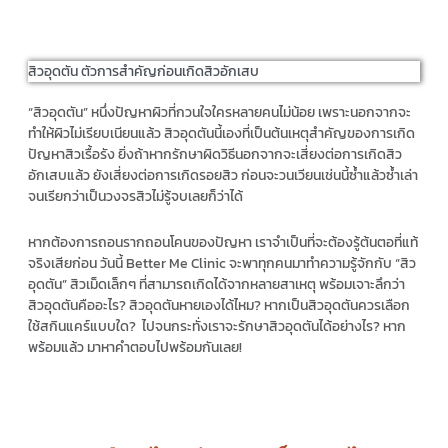
สิวอุดตัน ตัวการสำคัญก่อนเกิดสิวอักเสบ
“สิวอุดตัน” หนึ่งปัญหาผิวที่กวนใจใครหลายคนไม่น้อย เพราะนอกจากจะ
ทำให้ผิวไม่เรียบเนียนแล้ว สิวอุดตันนี้เองที่เป็นต้นเหตุสำคัญของการเกิด
ปัญหาสิวเรื้อรัง ยิ่งถ้าหากรักษาผิดวิธีนอกจากจะเสี่ยงต่อการเกิดสิว
อักเสบแล้ว ยังเสี่ยงต่อการเกิดรอยสิว ก่อนจะวนเวียนเช่นนี้ซ้ำแล้วซ้ำเล่า
จนเรียกว่าเป็นวงจรสิวไม่รู้จบเลยก็ว่าได้
หากต้องการถอนรากถอนโคนของปัญหา เราจำเป็นที่จะต้องรู้ต้นตอที่แท้
จริงเสียก่อน วันนี้ Better Me Clinic จะพาทุกคนมาทำความรู้จักกับ “สิว
อุดตัน” สิวเม็ดเล็กๆ ที่สามารถเกิดได้จากหลายสาเหตุ พร้อมเจาะลึกว่า
สิวอุดตันคืออะไร? สิวอุดตันหายเองได้ไหม? หากเป็นสิวอุดตันควรเลือก
ใช้สกินแคร์แบบใด? ไปจนกระทั่งเราจะรักษาสิวอุดตันได้อย่างไร? หาก
พร้อมแล้ว มาหาคำตอบไปพร้อมกันเลย!