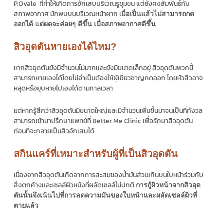
P.Ovale ที่ทำให้เกิดการอักเสบบริเวณรูขุมขน แต่ยังคงสัมพันธ์กับ
สภาพอากาศ มักพบบนบริเวณหน้าผาก เ
มื่อเป็นแล้วไม่สามารถกด
ออกได้ แต่ผดจะค่อยๆ ดีขึ้น เมื่อสภาพอากาศดีขึ้น
สิวอุดตันหายเองได้ไหม?
หากสิวอุดตันยังมีจำนวนไม่มากและยังมีขนาดเล็กอยู่ สิวอุดตันพวกนี้
สามารถหายเองได้โดยไม่จำเป็นต้องให้ผู้เชี่ยวชาญกดออก โดยหัวสิวอาจ
หลุดหรือยุบหายไปเองได้ตามกาลเวลา
แต่หากรู้สึกว่าสิวอุดตันมีขนาดใหญ่และมีจำนวนเพิ่มขึ้นมาจนเป็นที่กังวล
สามารถเข้ามาปรึกษาแพทย์ที่ Better Me Clinic เพื่อรักษาสิวอุดตัน
ก่อนที่จะกลายเป็นสิวอักเสบได้
สกินแคร์ที่เหมาะสำหรับผู้ที่เป็นสิวอุดตัน
เนื่องจากสิวอุดตันเกิดจากการสะสมของน้ำมันส่วนเกินบนใบหน้าร่วมกับ
สิ่งตกค้างและเซลล์ผิวหนังที่ผลัดเซลล์ไม่ปกติ
การกู้ผิวหน้าจากสิวอุด
ตันนั้นจึงเน้นไปที่การลดความมันของใบหน้าและผลัดเซลล์ผิวที่
ตายแล้ว