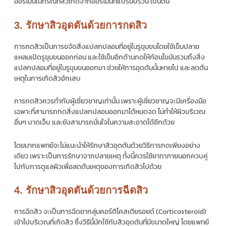
ฮอร์โมนในกรณีที่สิวเกิดจากฮอร์โมนที่แปรนปรวน เป็นต้น
3. รักษาสิวอุดตันด้วยการกดสิว
การกดสิวเป็นการขจัดสิ่งแปลกปลอมที่อยู่ในรูขุมขนโดยใช้เข็มปลาย
แหลมเปิดรูขุมขนออกก่อน และใช้เข็มอีกด้านกดให้ก้อนไขมันรวมถึงสิ่ง
แปลกปลอมที่อยู่ในรูขุมขนออกมา ช่วยให้การอุดตันนั้นหายไป และลดต้น
เหตุในการเกิดสิวอักเสบ
การกดสิวควรทำกับผู้เชี่ยวชาญเท่านั้น เพราะผู้เชี่ยวชาญจะมีเครื่องมือ
เฉพาะที่สามารถกดสิ่งแปลกปลอมออกมาได้หมดจด ไม่ทำให้ผิวบริเวณ
อื่นๆ บาดเจ็บ และยังสามารถมั่นใจในความสะอาดได้อีกด้วย
โดยมากแพทย์จะไม่แนะนำให้รักษาสิวอุดตันด้วยวิธีการกดเพียงอย่าง
เดียว เพราะเป็นการรักษาจากปลายเหตุ ทั้งนี้ควรใช้ยาทาภายนอกควบคู่
ไปกับการดูแลผิวเพื่อลดต้นเหตุของการเกิดสิวไปด้วย
4. รักษาสิวอุดตันด้วยการฉีดสิว
การฉีดสิว จะเป็นการฉีดยากลุ่มคอร์ติโคสเตียรอยด์ (Corticosteroid)
เข้าไปบริเวณที่เกิดสิว ซึ่งวิธีนี้มักใช้กับสิวอุดตันที่มีขนาดใหญ่ โดยแพทย์