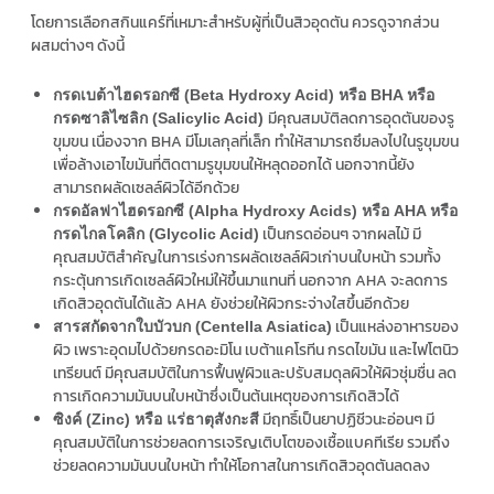
โดยการเลือกสกินแคร์ที่เหมาะสำหรับผู้ที่เป็นสิวอุดตัน ควรดูจากส่วน
ผสมต่างๆ ดังนี้
กรดเบต้าไฮดรอกซี (Beta Hydroxy Acid) หรือ BHA หรือ
มีคุณสมบัติลดการอุดตันของรู
กรดซาลิไซลิก (Salicylic Acid)
ขุมขน เนื่องจาก BHA มีโมเลกุลที่เล็ก ทำให้สามารถซึมลงไปในรูขุมขน
เพื่อล้างเอาไขมันที่ติดตามรูขุมขนให้หลุดออกได้ นอกจากนี้ยัง
สามารถผลัดเซลล์ผิวได้อีกด้วย
กรดอัลฟาไฮดรอกซี (Alpha Hydroxy Acids) หรือ AHA หรือ
เป็นกรดอ่อนๆ จากผลไม้ มี
กรดไกลโคลิก (Glycolic Acid)
คุณสมบัติสำคัญในการเร่งการผลัดเซลล์ผิวเก่าบนใบหน้า รวมทั้ง
กระตุ้นการเกิดเซลล์ผิวใหม่ให้ขึ้นมาแทนที่ นอกจาก AHA จะลดการ
เกิดสิวอุดตันได้แล้ว AHA ยังช่วยให้ผิวกระจ่างใสขึ้นอีกด้วย
เป็นแหล่งอาหารของ
สารสกัดจากใบบัวบก (Centella Asiatica)
ผิว เพราะอุดมไปด้วยกรดอะมิโน เบต้าแคโรทีน กรดไขมัน และไฟโตนิว
เทรียนต์ มีคุณสมบัติในการฟื้นฟูผิวและปรับสมดุลผิวให้ผิวชุ่มชื่น ลด
การเกิดความมันบนใบหน้าซึ่งเป็นต้นเหตุของการเกิดสิวได้
มีฤทธิ์เป็นยาปฏิชีวนะอ่อนๆ มี
ซิงค์ (Zinc) หรือ แร่ธาตุสังกะสี
คุณสมบัติในการช่วยลดการเจริญเติบโตของเชื้อแบคทีเรีย รวมถึง
ช่วยลดความมันบนใบหน้า ทำให้โอกาสในการเกิดสิวอุดตันลดลง