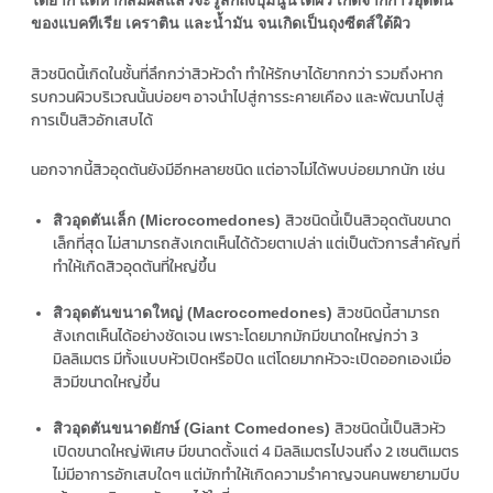
ได้ยาก แต่หากสัมผัสแล้วจะรู้สึกถึงปุ่มนูนใต้ผิว
เกิดจากการอุดตัน
ของแบคทีเรีย เคราติน และน้ำมัน จนเกิดเป็นถุงซีตส์ใต้ผิว
สิวชนิดนี้เกิดในชั้นที่ลึกกว่าสิวหัวดำ ทำให้รักษาได้ยากกว่า รวมถึงหาก
รบกวนผิวบริเวณนั้นบ่อยๆ อาจนำไปสู่การระคายเคือง และพัฒนาไปสู่
การเป็นสิวอักเสบได้
นอกจากนี้สิวอุดตันยังมีอีกหลายชนิด แต่อาจไม่ได้พบบ่อยมากนัก เช่น
สิวชนิดนี้เป็นสิวอุดตันขนาด
สิวอุดตันเล็ก (Microcomedones)
เล็กที่สุด ไม่สามารถสังเกตเห็นได้ด้วยตาเปล่า แต่เป็นตัวการสำคัญที่
ทำให้เกิดสิวอุดตันที่ใหญ่ขึ้น
สิวชนิดนี้สามารถ
สิวอุดตันขนาดใหญ่ (Macrocomedones)
สังเกตเห็นได้อย่างชัดเจน เพราะโดยมากมักมีขนาดใหญ่กว่า 3
มิลลิเมตร มีทั้งแบบหัวเปิดหรือปิด แต่โดยมากหัวจะเปิดออกเองเมื่อ
สิวมีขนาดใหญ่ขึ้น
สิวชนิดนี้เป็นสิวหัว
สิวอุดตันขนาดยักษ์ (Giant Comedones)
เปิดขนาดใหญ่พิเศษ มีขนาดตั้งแต่ 4 มิลลิเมตรไปจนถึง 2 เซนติเมตร
ไม่มีอาการอักเสบใดๆ แต่มักทำให้เกิดความรำคาญจนคนพยายามบีบ