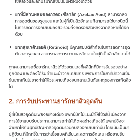
เซลล์ผิวและลดปริมาณไขมันบนผิวหนังได้ด้วย
สามารถลด
ยาที่มีส่วนผสมของกรดอะซีลาอิก (Azelaic Acid)
การอุดตันของรูขุมขน และในผู้ที่เป็นสิวอักเสบก็สามารถใช้ยาชนิดนี้
ในการลดการอักเสบของสิว รวมถึงลดรอยสิวหลังจากสิวหายได้อีก
ด้วย
มีคุณสมบัติสำคัญในการลดการอุด
ยากลุ่มเรตินอยด์ (Retinoid)
ตันของรูขุมขน สามารถลดการบวมและอักเสบในผู้ที่เป็นสิวอักเสบได้
ทุกคนสามารถซื้อยารักษาสิวได้ด้วยตนเองที่คลินิกที่มีการรับรองอย่าง
ถูกต้อง และต้องได้รับคำแนะนำจากเภสัชกร เพราะการใช้ยาที่มีความเข้ม
ข้นมากเกินไปอาจทำให้ผิวระคายเคืองจนกลายเป็นต้นเหตุของการเกิดสิว
ได้
2. การรับประทานยารักษาสิวอุดตัน
ผู้ที่เป็นสิวอุดตันเพียงอย่างเดียว แพทย์มักไม่แนะนำให้ใช้วิธีนี้ เนื่องจาก
การใช้ยาแบบรับประทานสามารถทำให้เกิดผลข้างเคียงได้ แพทย์จึงจะ
จ่ายยาให้กับผู้ที่มีปัญหาสิวอุดตันร่วมกับสิวอักเสบเท่านั้น โดยเน้นเป็นยา
ปฏิชีวนะที่มีฤทธิ์ในการฆ่าเชื้อแบคทีเรียและลดการอักเสบ หรือยาปรับ