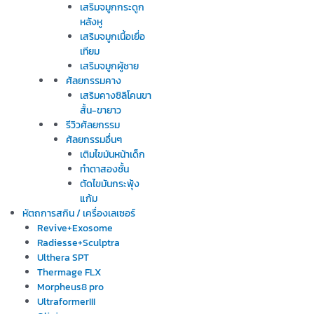
เสริมจมูกกระดูก
หลังหู
เสริมจมูกเนื้อเยื่อ
เทียม
เสริมจมูกผู้ชาย
ศัลยกรรมคาง
เสริมคางซิลิโคนขา
สั้น-ขายาว
รีวิวศัลยกรรม
ศัลยกรรมอื่นๆ
เติมไขมันหน้าเด็ก
ทำตาสองชั้น
ตัดไขมันกระพุ้ง
แก้ม
หัตถการสกิน / เครื่องเลเซอร์
Revive+Exosome
Radiesse+Sculptra
Ulthera SPT
Thermage FLX
Morpheus8 pro
UltraformerIII