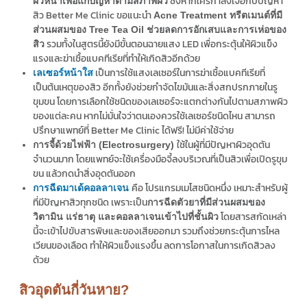
ซึ่งหากใครกำลังเจอกับปัญหา
ผิวหน้าเพื่อแก้ปัญหาตามสภาพผิว
สิว Better Me Clinic ขอแนะนำ
Acne Treatment ทรีตเมนต์ที่มี
ส่วนผสมของ Tree Tea Oil ช่วยลดการอักเสบและการเห่อของ
รวมทั้งในสูตรนี้ยังมีขั้นตอนฉายแสง LED เพื่อกระตุ้นให้ผิวแข็ง
สิว
แรงและฆ่าเชื้อแบคทีเรียที่ทำให้เกิดสิวอีกด้วย
เป็นการใช้แสงเลเซอร์ในการฆ่าเชื้อแบคทีเรียที่
เลเซอร์หน้าใส
เป็นต้นเหตุของสิว อีกทั้งยังช่วยกำจัดไขมันและสิ่งสกปรกภายในรู
ขุมขน โดยการเลือกใช้ชนิดของเลเซอร์จะแตกต่างกันไปตามสภาพผิว
ของแต่ละคน หากไม่มั่นใจว่าตนเองควรใช้เลเซอร์ชนิดไหน สามารถ
ปรึกษาแพทย์ที่ Better Me Clinic ได้ฟรี! ไม่มีค่าใช้จ่าย
ใช้ในผู้ที่มีปัญหาผิวอุดตัน
การจี้ด้วยไฟฟ้า (Electrosurgery)
จำนวนมาก โดยแพทย์จะใช้เครื่องมือจี้ลงบริเวณที่เป็นสิวเพื่อเปิดรูขุม
ขน แล้วกดนำสิ่งอุดตันออก
คือ โปรแกรมเมโสชนิดหนึ่ง เหมาะสำหรับผู้
การฉีดมาเด้คอลลาเจน
ที่มีปัญหาสิวทุกชนิด เพราะเป็น
การฉีดตัวยาที่มีส่วนผสมของ
โดยสารสกัดเหล่า
วิตามิน แร่ธาตุ และคอลลาเจนเข้าไปที่ชั้นผิว
นี้จะเข้าไปขับสารพิษและของเสียออกมา รวมถึงช่วยกระตุ้นการไหล
เวียนของเลือด ทำให้ผิวแข็งแรงขึ้น ลดการโอกาสในการเกิดสิวลง
ด้วย
สิวอุดตันกี่วันหาย?