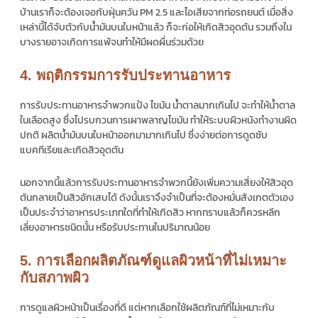
บ้านเราก็จะต้องเจอกับฝุ่นควัน PM 2.5 และไอเสียจากท่อรถยนต์ เมื่อสิ่ง
เหล่านี้ได้จับตัวกับน้ำมันบนใบหน้าแล้ว ก็จะก่อให้เกิดสิวอุดตัน รวมถึงใน
บางรายอาจเกิดการแพ้จนทำให้มีผดผื่นร่วมด้วย
4. พฤติกรรมการรับประทานอาหาร
การรับประทานอาหารจำพวกแป้ง ไขมัน น้ำตาลมากเกินไป จะทำให้น้ำตาล
ในเลือดสูง ซึ่งไปรบกวนการเผาพลาญไขมัน ทำให้ระบบผิวหนังทำงานผิด
ปกติ ผลิตน้ำมันบนใบหน้าออกมามากเกินไป ซึ่งง่ายต่อการดูดซับ
แบคทีเรียและเกิดสิวอุดตัน
นอกจากนี้แล้วการรับประทานอาหารจำพวกนี้ยังเพิ่มความเสี่ยงให้สิวอุด
ตันกลายเป็นสิวอักเสบได้ ดังนั้นเราจึงจำเป็นที่จะต้องหมั่นสังเกตตัวเอง
เป็นประจำว่าอาหารประเภทใดที่ทำให้เกิดสิว หากทราบแล้วก็ควรหลีก
เลี่ยงอาหารชนิดนั้น หรือรับประทานในปริมาณน้อย
5. การเลือกผลิตภัณฑ์ดูแลผิวหน้าที่ไม่เหมาะ
กับสภาพผิว
การดูแลผิวหน้าเป็นเรื่องที่ดี แต่หากเลือกใช้ผลิตภัณฑ์ที่ไม่เหมาะกับ