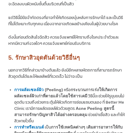
จะฉีดลงบนผิวหนังชั้นตื้นบริเวณที่เป็นสิว
แต่วิธีนี้มีข้อจำกัดตรงที่อาจทำให้เกิดรอยบุ๋มหลังการรักษาได้ และเป็นวิธี
ที่ไม่ได้เหมาะกับทุกคน เนื่องจากอาจเกิดผลข้างเคียงในผู้ป่วยบางโรค
ดังนั้นก่อนตัดสินใจฉีดสิว ควรแจ้งแพทย์ให้ทราบถึงโรคประจำตัวและ
หากมีความกังวลใดๆ ควรแจ้งแพทย์ก่อนรับบริการ
5. รักษาสิวอุดตันด้วยวิธีอื่นๆ
นอกจากวิธีที่กล่าวมาข้างต้นแล้ว ยังมีอีกหลายหัตถการที่สามารถรักษา
สิวอุดตันได้และให้ผลลัพธ์ที่รวดเร็ว ไม่ว่าจะเป็น
หรือ
การผลัดเซลล์ผิว
(Peeling)
กระบวนการเร่งให้เกิดการ
วิธีนี้จะช่วยให้รูขุมขนไม่
ผลัดเซลล์ผิวเก่าที่ตายแล้วโดยใช้สารเคมี
อุดตัน รวมถึงช่วยกระตุ้นให้ผิวเกิดการซ่อมแซมตนเอง ที่ Better Me
Clinic เรามีการผลัดเซลล์ผิวด้วยสูตร
Acne Peeling สูตรนี้
ช่วยฆ่าเชื้อสิว และทำให้
สามารถรักษาปัญหาสิวได้อย่างครอบคลุม
สิวหายไวขึ้น
เป็น
การทำทรีตเมนต์
การใช้เทคนิคต่างๆ เติมสารอาหารให้กับ