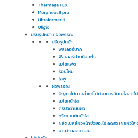
Thermage FLX
Morpheus8 pro
UltraformerIII
Oligio
ปรับรูปหน้า / ผิวพรรณ
ปรับรูปหน้า
ฟิลเลอร์ปาก
ฟิลเลอร์ปากคืออะไร
เมโสแฟต
ร้อยไหม
ไฮฟู่
ผิวพรรณ
ปัญหาใต้ตาคล้ำแก้ได้ด้วยการฉีดเมโสลดใต
เมโสหน้าใส
ดริปวิตามินผิว
ทรีตเมนต์หน้าใส
ผลัดเซลล์ผิวหน้าช่วยอะไร ลดสิว เผยผิวใ
มาเด้-คอลลาเจน
โปรโมชั่น