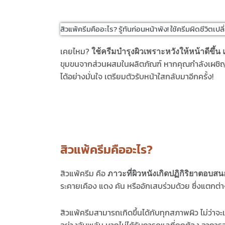
สิวแพ้ครีมคืออะไร? รู้ทันก่อนหน้าพัง! ใช้ครีมผิดชีวิตเปลี
เคยไหม?
ใช้ครีมบำรุงผิวเพราะหวังให้หน้าดีขึ้น 
ขุมขนจากส่วนผสมในผลิตภัณฑ์ หากคุณกำลังเผชิญปัญ
ได้อย่างมั่นใจ เตรียมตัวรับหน้าใสกลับมาอีกครั้ง!
สิวแพ้ครีมคืออะไร?
สิวแพ้ครีม คือ
ภาวะที่ผิวหนังเกิดปฏิกิริยาตอบสน
ระคายเคือง แดง คัน หรืออักเสบร่วมด้วย ซึ่งแตกต่า
สิวแพ้ครีมสามารถเกิดขึ้นได้กับทุกสภาพผิว ไม่ว่าจะ
อย่างฉับพลัน หากไม่ได้รับการดูแลที่ถูกต้อง อากา