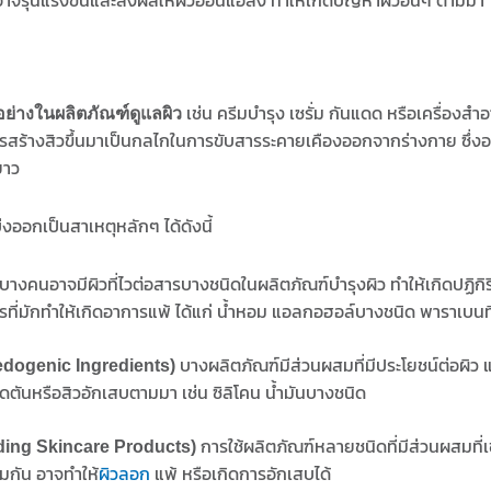
เช่น ครีมบำรุง เซรั่ม กันแดด หรือเครื่องสำ
ย่างในผลิตภัณฑ์ดูแลผิว
้างสิวขึ้นมาเป็นกลไกในการขับสารระคายเคืองออกจากร่างกาย ซึ่งอาจเก
ยาว
งออกเป็นสาเหตุหลักๆ ได้ดังนี้
บางคนอาจมีผิวที่ไวต่อสารบางชนิดในผลิตภัณฑ์บำรุงผิว ทำให้เกิดปฏิกิริ
รที่มักทำให้เกิดอาการแพ้ ได้แก่ น้ำหอม แอลกอฮอล์บางชนิด พาราเบนที่
บางผลิตภัณฑ์มีส่วนผสมที่มีประโยชน์ต่อผิว 
dogenic Ingredients)
ดตันหรือสิวอักเสบตามมา เช่น ซิลิโคน น้ำมันบางชนิด
การใช้ผลิตภัณฑ์หลายชนิดที่มีส่วนผสมที่
ading Skincare Products)
วมกัน อาจทำให้
ผิวลอก
แพ้ หรือเกิดการอักเสบได้