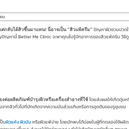
่ยน
ปัญหาผิวชวนปวดใจ
แต่กลับได้สิวขึ้นมาแทน! นี่อาจเป็น “สิวแพ้ครีม”
หานี้ Better Me Clinic จะพาคุณไปรู้จักอาการของสิวแพ้ครีม วิธีดู
โดยส่งผลให้เกิดตุ่มหร
องต่อผลิตภัณฑ์บำรุงผิวหรือเครื่องสำอางที่ใช้
งจากสิวทั่วไปที่มักเกิดจากความมันส่วนเกินหรือการอุดตันของรูขุมขน
เป็น
ผิวแห้ง
ผิวมัน
หรือผิวแพ้ง่าย โดยมักพบได้บ่อยในผู้ที่ทดลองใช้ผลิ
รอาจรุนแรงขึ้นและส่งผลให้ผิวอ่อนแอลง ทำให้เกิดปัญหาผิวอื่นๆ ตามมา