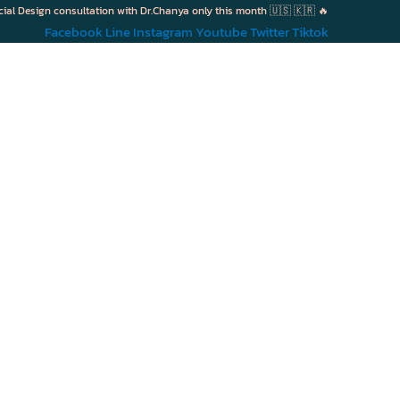
cial Design consultation with Dr.Chanya only this month 🇺🇸 🇰🇷 🔥
Facebook
Line
Instagram
Youtube
Twitter
Tiktok