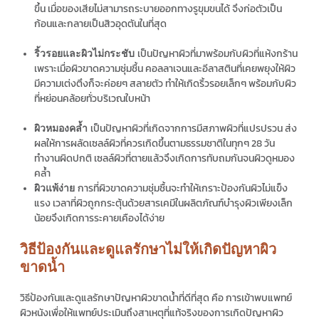
ขึ้น เมื่อของเสียไม่สามารถระบายออกทางรูขุมขนได้ จึงก่อตัวเป็น
ก้อนและกลายเป็นสิวอุดตันในที่สุด
เป็นปัญหาผิวที่มาพร้อมกับผิวที่แห้งกร้าน
ริ้วรอยและผิวไม่กระชับ
เพราะเมื่อผิวขาดความชุ่มชื้น คอลลาเจนและอีลาสตินที่เคยพยุงให้ผิว
มีความเต่งตึงก็จะค่อยๆ สลายตัว ทำให้เกิดริ้วรอยเล็กๆ พร้อมกับผิว
ที่หย่อนคล้อยทั่วบริเวณใบหน้า
เป็นปัญหาผิวที่เกิดจากการมีสภาพผิวที่แปรปรวน ส่ง
ผิวหมองคล้ำ
ผลให้การผลัดเซลล์ผิวที่ควรเกิดขึ้นตามธรรมชาติในทุกๆ 28 วัน
ทำงานผิดปกติ เซลล์ผิวที่ตายแล้วจึงเกิดการทับถมกันจนผิวดูหมอง
คล้ำ
การที่ผิวขาดความชุ่มชื้นจะทำให้เกราะป้องกันผิวไม่แข็ง
ผิวแพ้ง่าย
แรง เวลาที่ผิวถูกกระตุ้นด้วยสารเคมีในผลิตภัณฑ์บำรุงผิวเพียงเล็ก
น้อยจึงเกิดการระคายเคืองได้ง่าย
วิธีป้องกันและดูแลรักษาไม่ให้เกิดปัญหาผิว
ขาดน้ำ
วิธีป้องกันและดูแลรักษาปัญหาผิวขาดน้ำที่ดีที่สุด คือ การเข้าพบแพทย์
ผิวหนังเพื่อให้แพทย์ประเมินถึงสาเหตุที่แท้จริงของการเกิดปัญหาผิว