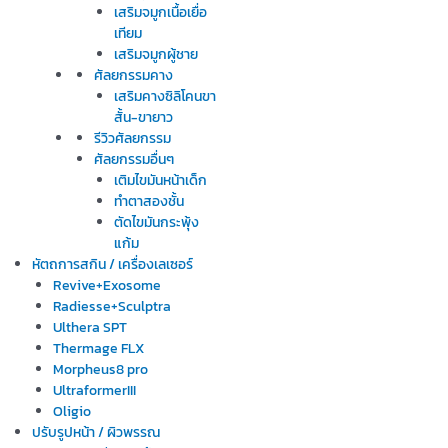
เสริมจมูกเนื้อเยื่อ
เทียม
เสริมจมูกผู้ชาย
ศัลยกรรมคาง
เสริมคางซิลิโคนขา
สั้น-ขายาว
รีวิวศัลยกรรม
ศัลยกรรมอื่นๆ
เติมไขมันหน้าเด็ก
ทำตาสองชั้น
ตัดไขมันกระพุ้ง
แก้ม
หัตถการสกิน / เครื่องเลเซอร์
Revive+Exosome
Radiesse+Sculptra
Ulthera SPT
Thermage FLX
Morpheus8 pro
UltraformerIII
Oligio
ปรับรูปหน้า / ผิวพรรณ