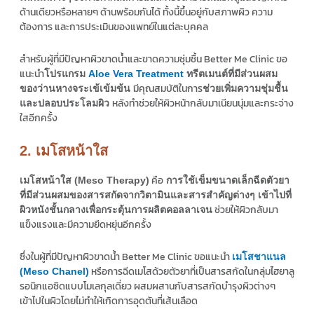
ด้านเดียวหรือหลายๆ ด้านพร้อมกันได้ ทั้งนี้ขึ้นอยู่กับสภาพผิว ความ
ต้องการ และการประเมินของแพทย์ในแต่ละบุคคล
สำหรับผู้ที่มีปัญหาผิวขาดน้ำและขาดความชุ่มชื้น Better Me Clinic ขอ
แนะนำ
โปรแกรม
Aloe Vera Treatment
ทรีตเมนต์ที่มีส่วนผสม
มีคุณสมบัติในการ
ของว่านหางจระเข้เข้มข้น
ช่วยเพิ่มความชุ่มชื้น
หลังทำช่วยให้ผิวหน้ากลับมาเนียนนุ่มและกระจ่าง
และปลอบประโลมผิว
ใสอีกครั้ง
2. เมโสหน้าใส
คือ
เมโสหน้าใส (Meso Therapy)
การใช้เข็มขนาดเล็กฉีดตัวยา
ที่มีส่วนผสมของสารสกัดจากวิตามินและสารสำคัญต่างๆ เข้าไปที่
ช่วยให้ผิวกลับมา
ผิวหนังชั้นกลางเพื่อกระตุ้นการผลิตคอลลาเจน
แข็งแรงและมีความยืดหยุ่นอีกครั้ง
ซึ่งในผู้ที่มีปัญหาผิวขาดน้ำ Better Me Clinic ขอแนะนำ
เมโสชาแนล
หรือการฉีดเมโสด้วยตัวยาที่เป็นสารสกัดในกลุ่มไฮยาลู
(Meso Chanel)
รอนิกแอซิดแบบโมเลกุลเดี่ยว ผสมผสานกับสารสกัดบำรุงผิวต่างๆ
เข้าไปในผิวโดยไม่ทำให้เกิดการอุดตันที่เส้นเลือด