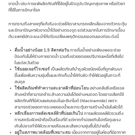
ขาดน้ำ เช่น การแพ้ผลิตภัณฑ์ที่ใช้อยู่ในปัจจุบัน ปัญหาสุขภาพ หรือตัวยา
ที่ใช้ในการรักษาโรค
การทราบถึงสาเหตุที่แท้จริงจะช่วยให้เราสามารถหลีกเลี่ยงจากตัวกระตุ้น
และรักษาปัญหาผิวขาดน้ำได้อย่างตรงจุด แต่ส่วนมากในการรักษาเบื้อง
ต้น แพทย์มักจะแนะนำให้ปรับเปลี่ยนพฤติกรรมของตนเองก่อน ดังนี้
การดื่มน้ำอย่างเพียงพอจะช่วย
ดื่มน้ำอย่างน้อย 1.5 ลิตรต่อวัน
ป้องกันไม่ให้ร่างกายขาดน้ำ รวมถึงช่วยชดเชยปริมาณเหงื่อที่เสียไป
ในแต่ละวันด้วย
เป็นผลิตภัณฑ์บำรุงผิวชนิดหนึ่งที่ถูกพัฒนา
ใช้มอยเจอร์ไรเซอร์
ขึ้นเพื่อเพิ่มความชุ่มชื้นและกักเก็บน้ำให้กับผิว ทำให้ผิวอยู่ในภาวะที่
สมดุล
อย่างคลีนซิ่งหรือเจล
ใช้ผลิตภัณฑ์ทำความสะอาดผิวที่อ่อนโยน
ล้างหน้าที่สามารถชำระล้างความมันได้อย่างหมดจด โดยอาจเลือกใช้
ผลิตภัณฑ์ที่มีส่วนผสมของไนอะซินาไมด์ (Niacinamide) เพราะ
สามารถช่วยลดการระเหยของน้ำและกระตุ้นการสร้างน้ำมันในผิวได้
การผลัดเซลล์ผิวรวมถึง
หลีกเลี่ยงการผลัดเซลล์ผิวที่บ่อยเกินไป
การสครับผิวหน้าถือเป็นเรื่องที่ดี แต่หากทำบ่อยเกินไปหรือรุนแรง
เกินไปอาจทำให้ผิวระคายเคืองและเสียความชุ่มชื้นได้ง่ายขึ้น
เนื่องจากการอยู่ในห้องที่มีอากาศ
อยู่ในสภาพแวดล้อมที่เหมาะสม