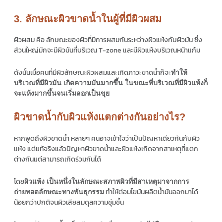
3. ลักษณะผิวขาดน้ำในผู้ที่มีผิวผสม
ผิวผสม คือ ลักษณะของผิวที่มีการผสมกันระหว่างผิวแห้งกับผิวมัน ซึ่ง
ส่วนใหญ่มักจะมีผิวมันที่บริเวณ T-zone และมีผิวแห้งบริเวณหน้าแก้ม
ดังนั้นเมื่อคนที่มีผิวลักษณะผิวผสมและเกิดภาวะขาดน้ำก็จะ
ทำให้
บริเวณที่มีผิวมัน เกิดความมันมากขึ้น ในขณะที่บริเวณที่มีผิวแห้งก็
จะแห้งมากขึ้นจนเริ่มลอกเป็นขุย
ผิวขาดน้ำกับผิวแห้งแตกต่างกันอย่างไร?
หากพูดถึงผิวขาดน้ำ หลายๆ คนอาจเข้าใจว่าเป็นปัญหาเดียวกันกับผิว
แห้ง แต่แท้จริงแล้วปัญหาผิวขาดน้ำและผิวแห้งเกิดจากสาเหตุที่แตก
ต่างกันแต่สามารถเกิดร่วมกันได้
โดย
ผิวแห้ง เป็นหนึ่งในลักษณะสภาพผิวที่มีสาเหตุมาจากการ
ทำให้ต่อมไขมันผลิตน้ำมันออกมาได้
ถ่ายทอดลักษณะทางพันธุกรรม
น้อยกว่าปกติจนผิวเสียสมดุลความชุ่มชื้น