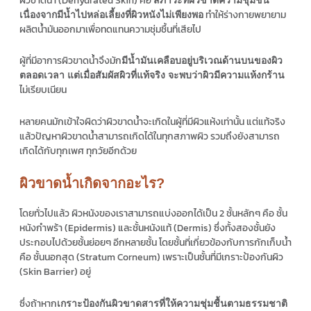
ผิวขาดน้ำ (Dehydrated Skin) คือ
ทำให้ร่างกายพยายาม
เนื่องจากมีน้ำไปหล่อเลี้ยงที่ผิวหนังไม่เพียงพอ
ผลิตน้ำมันออกมาเพื่อทดแทนความชุ่มชื้นที่เสียไป
ผู้ที่มีอาการผิวขาดน้ำจึงมัก
มีน้ำมันเคลือบอยู่บริเวณด้านบนของผิว
ตลอดเวลา แต่เมื่อสัมผัสผิวที่แท้จริง จะพบว่าผิวมีความแห้งกร้าน
ไม่เรียบเนียน
หลายคนมักเข้าใจผิดว่าผิวขาดน้ำจะเกิดในผู้ที่มีผิวแห้งเท่านั้น แต่แท้จริง
แล้วปัญหาผิวขาดน้ำสามารถเกิดได้ในทุกสภาพผิว รวมถึงยังสามารถ
เกิดได้กับทุกเพศ ทุกวัยอีกด้วย
ผิวขาดน้ำเกิดจากอะไร?
โดยทั่วไปแล้ว ผิวหนังของเราสามารถแบ่งออกได้เป็น 2 ชั้นหลักๆ คือ ชั้น
หนังกำพร้า (Epidermis) และชั้นหนังแท้ (Dermis) ซึ่งทั้งสองชั้นยัง
ประกอบไปด้วยชั้นย่อยๆ อีกหลายชั้น โดยชั้นที่เกี่ยวข้องกับการกักเก็บน้ำ
คือ ชั้นนอกสุด (Stratum Corneum) เพราะเป็นชั้นที่มีเกราะป้องกันผิว
(Skin Barrier) อยู่
ซึ่งถ้าหาก
เกราะป้องกันผิวขาดสารที่ให้ความชุ่มชื้นตามธรรมชาติ