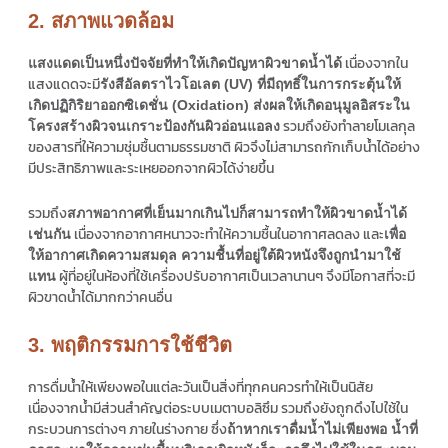
2. สภาพแวดล้อม
เนื่องจากใน
แสงแดดเป็นหนึ่งปัจจัยที่ทำให้เกิดปัญหาผิวขาดน้ำได้
แสงแดดจะมี
รังสีอัลตราไวโอเลต (UV) ที่มีฤทธิ์ในการกระตุ้นให้
เกิดปฏิกิริยาออกซิเดชั่น (Oxidation) ส่งผลให้เกิดอนุมูลอิสระใน
รวมถึงยังทำลายโมเลกุล
โครงสร้างผิวจนเกราะป้องกันผิวอ่อนแอลง
ของสารที่ให้ความชุ่มชื้นตามธรรมชาติ ผิวจึงไม่สามารถกักเก็บน้ำได้อย่าง
มีประสิทธิภาพและระเหยออกจากผิวได้ง่ายขึ้น
รวมถึง
สภาพอากาศที่เย็นมากเกินไปก็สามารถทำให้ผิวขาดน้ำได้
เนื่องจากอากาศหนาวจะทำให้ความชื้นในอากาศลดลง และ
เช่นกัน
เพื่อ
ให้อากาศเกิดความสมดุล ความชื้นที่อยู่ใต้ผิวหนังจึงถูกนำมาใช้
ผู้ที่อยู่ในห้องที่ใช้เครื่องปรับอากาศเป็นเวลานานๆ จึงมีโอกาสที่จะมี
แทน
ผิวขาดน้ำได้มากกว่าคนอื่น
3. พฤติกรรมการใช้ชีวิต
การดื่มน้ำให้เพียงพอในแต่ละวันเป็นสิ่งที่ทุกคนควรทำให้เป็นนิสัย
เนื่องจากน้ำมีส่วนสำคัญต่อระบบเมตาบอลิซึม รวมถึงยังถูกดึงไปใช้ใน
กระบวนการต่างๆ ภายในร่างกาย ซึ่ง
ถ้าหากเราดื่มน้ำไม่เพียงพอ น้ำที่