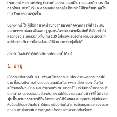
(Natural Moisturizing Factor) อย่างกรดอะมิโน กรดแลคติก เคราติน
กรดไขมัน เซราไมด์ และคอลเลสเตอรอลไป
ก็จะทำให้ผิวเสียสมดุลใน
การรักษาความชุ่มชื้น
นอกจากนี้
ในผู้ที่มีผิวขาดน้ำบางรายอาจเกิดจากการที่น้ำระเหย
ซึ่งโดยทั่วไป
ออกมาจากต่อมเหงื่อและรูขุมขนโดยตรงมากผิดปกติ
แล้วควรจะระเหยออกมาไม่เกิน 2.25 ไมโครลิตรต่อตารางเมตรต่อวินาที
แต่ถ้าหากเกินกว่านี้อาจส่งผลให้ผิวขาดความชุ่มชื้นได้
สำหรับปัจจัยที่ทำให้เกิดเกิดกลไกเหล่านี้ ได้แก่
1. อายุ
เมื่ออายุเพิ่มมากขึ้น ระบบต่างๆ ในร่างกายจะเสื่อมสภาพลงตามการใช้
งาน ซึ่งรวมถึงการทำงานของเซลล์ผิวด้วย เพราะเมื่ออายุมากขึ้น ถึง
แม้ว่าเซลล์ผิวหนังจะยังมีจำนวนเท่าเดิม แต่ฮอร์โมนที่มีหน้าที่ในการกระตุ้
นการทำงานของต่อมไขมันกลับทำงานได้น้อยลง รวมถึง
สารที่ให้ความ
สมดุลความชุ่มชื้นของ
ชุ่มชื้นตามธรรมชาติก็ผลิตออกมาได้น้อยลง
ผิวจึงเปลี่ยนแปลงไป ทำให้เกราะป้องกันผิวที่เคยแข็งแรงค่อยๆ อ่อนแอ
ลงและเพิ่มโอกาสในการสูญเสียน้ำออกจากผิวมากขึ้นเรื่อยๆ