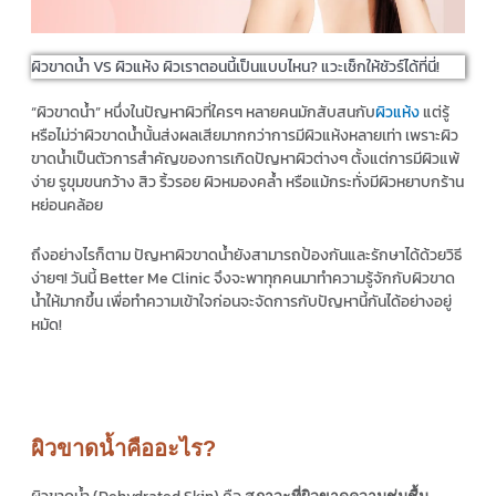
ผิวขาดน้ำ VS ผิวแห้ง ผิวเราตอนนี้เป็นแบบไหน? แวะเช็กให้ชัวร์ได้ที่นี่!
“ผิวขาดน้ำ” หนึ่งในปัญหาผิวที่ใครๆ หลายคนมักสับสนกับ
ผิวแห้ง
แต่รู้
หรือไม่ว่าผิวขาดน้ำนั้นส่งผลเสียมากกว่าการมีผิวแห้งหลายเท่า เพราะผิว
ขาดน้ำเป็นตัวการสำคัญของการเกิดปัญหาผิวต่างๆ ตั้งแต่การมีผิวแพ้
ง่าย รูขุมขนกว้าง สิว ริ้วรอย ผิวหมองคล้ำ หรือแม้กระทั่งมีผิวหยาบกร้าน
หย่อนคล้อย
ถึงอย่างไรก็ตาม ปัญหาผิวขาดน้ำยังสามารถป้องกันและรักษาได้ด้วยวิธี
ง่ายๆ! วันนี้ Better Me Clinic จึงจะพาทุกคนมาทำความรู้จักกับผิวขาด
น้ำให้มากขึ้น เพื่อทำความเข้าใจก่อนจะจัดการกับปัญหานี้กันได้อย่างอยู่
หมัด!
ผิวขาดน้ำคืออะไร?
สภาวะที่ผิวขาดความชุ่มชื้น