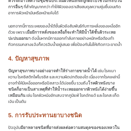
ควรจะมาให้ความชุ่มชื้นบริเวณผิวหนังก็จะถูกดึงไปใช้ในกระบวน
ที่สำคัญมากกว่า ทำให้ผิวของเราเสียสมดุลความชุ่มชื้นจนเกิด
การอื่นๆ
อาการผิวหน้ามันหรือหน้าแห้งได้
นอกจากนี้การระเหยของน้ำใต้ชั้นผิวยังสัมพันธ์กับการหลั่งของเหงื่ออีก
ด้วย เพราะ
เมื่อมีการหลั่งของเหงื่อก็จะทำให้มีน้ำใต้ชั้นผิวระเหย
ดังนั้นหากมีการออกกำลังกายอย่างหนักหรือต้องทำ
ปะปนออกมา
กิจกรรมกลางแจ้งก็ควรจิบน้ำอยู่เสมอ เพื่อป้องกันไม่ให้เกิดภาวะขาดน้ำ
4. ปัญหาสุขภาพ
เช่น โรคเบา
ปัญหาสุขภาพบางอย่างอาจทำให้ร่างกายขาดน้ำได้
หวาน โรคซิสติกไฟโบรซิส และความผิดปกติของไต เนื่องจากโรคเหล่านี้
อาจทำให้มีเหงื่อออกหรือปัสสาวะได้บ่อยขึ้น รวมถึง
โรคผิวหนังบาง
ชนิดก็อาจเป็นสาเหตุที่ทำให้น้ำระเหยออกจากผิวหนังได้ง่ายขึ้น
เช่น โรคผิวหนังอักเสบจากภูมิแพ้ โรคดักแด้ และโรคสะเก็ด
เหมือนกัน
เงิน เป็นต้น
5. การรับประทานยาบางชนิด
ปัจจุบัน
มียาหลายชนิดที่อาจส่งผลต่อความสมดุลของของเหลวใน