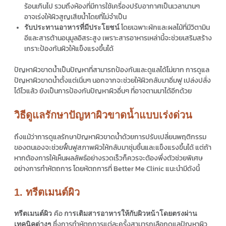
ร้อนเกินไป รวมถึงห้องที่มีการใช้เครื่องปรับอากาศเป็นเวลานานๆ
อาจเร่งให้ผิวสูญเสียน้ำโดยที่ไม่จำเป็น
โดยเฉพาะผักและผลไม้ที่มีวิตามิน
รับประทานอาหารที่มีประโยชน์
อีและสารต้านอนุมูลอิสระสูง เพราะสารอาหารเหล่านี้จะช่วยเสริมสร้าง
เกราะป้องกันผิวให้แข็งแรงขึ้นได้
ปัญหาผิวขาดน้ำเป็นปัญหาที่สามารถป้องกันและดูแลได้ไม่ยาก การดูแล
ปัญหาผิวขาดน้ำตั้งแต่เนิ่นๆ นอกจากจะช่วยให้ผิวกลับมาอิ่มฟู เปล่งปลั่ง
ได้ไวแล้ว ยังเป็นการป้องกันปัญหาผิวอื่นๆ ที่อาจตามมาได้อีกด้วย
วิธีดูแลรักษาปัญหาผิวขาดน้ำแบบเร่งด่วน
ถึงแม้ว่าการดูแลรักษาปัญหาผิวขาดน้ำด้วยการปรับเปลี่ยนพฤติกรรม
ของตนเองจะช่วยฟื้นฟูสภาพผิวให้กลับมาชุ่มชื้นและแข็งแรงขึ้นได้ แต่ถ้า
หากต้องการให้เห็นผลลัพธ์อย่างรวดเร็วก็ควรจะต้องพึ่งตัวช่วยพิเศษ
อย่างการทำหัตถการ โดยหัตถการที่ Better Me Clinic แนะนำมีดังนี้
1. ทรีตเมนต์ผิว
คือ
ทรีตเมนต์ผิว
การเติมสารอาหารให้กับผิวหน้าโดยตรงผ่าน
ซึ่งการทำหัตถการแต่ละครั้งสามารถเลือกดูแลปัญหาผิว
เทคนิคต่างๆ