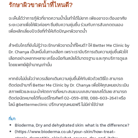
รักษาผิวขาดน้ำที่ไหนดี?
จะเห็นได้ว่าการกู้ผิวที่ขาดความน้ำนั้นทำได้ไม่ยาก เพียงอาจจะต้องอาศัย
ระยะเวลาเพื่อให้ผิวค่อยๆ ซึมซับความชุ่มชื้น ร่วมกับการสังเกตตนเอง
เพื่อหลีกเลี่ยงปัจจัยที่ทำให้เกิดปัญหาผิวขาดน้ำ
สำหรับใครที่ยังไม่รู้ว่าจะรักษาผิวขาดน้ำที่ไหนดี? ให้ Better Me Clinic by
Dr. Chanya เป็นหนึ่งในทางเลือก เพราะเรามีบริการเติมความชุ่มชื้นผิวให้
เลือกอย่างหลากหลาย เครื่องมือทันสมัยได้มาตรฐาน และทุกบริการดูแล
โดยแพทย์ผู้ชำนาญเท่านั้น
หากยังไม่มั่นใจว่าควรเลือกเติมความชุ่มชื้นให้กับผิวด้วยวิธีใด สามารถ
ติดต่อเข้ามาที่ Better Me Clinic by Dr. Chanya เพื่อให้คุณหมอประเมิน
สภาพผิวและแนะนำหัตถการที่เหมาะสมแบบเคสบายเคสได้เลย สามารถ
ติดต่อนัดหมายได้ที่เบอร์โทรศัพท์ 02-059-8118, 088-603-2641 หรือ
ไลน์ @bettermeclinic ปรึกษาคุณหมอฟรี ไม่มีค่าใช้จ่าย!
ที่มา
Bioderma, Dry and dehydrated skin: what is the difference?
(https://www.bioderma.co.uk/your-skin/how-treat-
atopic-dermatitis-skin/what-causes-dry-and-itchy-