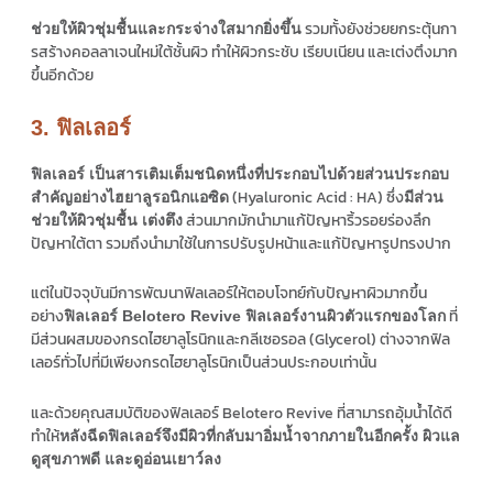
รวมทั้งยังช่วยยกระตุ้นกา
ช่วยให้ผิวชุ่มชื้นและกระจ่างใสมากยิ่งขึ้น
รสร้างคอลลาเจนใหม่ใต้ชั้นผิว ทำให้ผิวกระชับ เรียบเนียน และเต่งตึงมาก
ขึ้นอีกด้วย
3. ฟิลเลอร์
ฟิลเลอร์ เป็นสารเติมเต็มชนิดหนึ่งที่ประกอบไปด้วยส่วนประกอบ
(Hyaluronic Acid : HA) ซึ่ง
สำคัญอย่างไฮยาลูรอนิกแอซิด
มีส่วน
ส่วนมากมักนำมาแก้ปัญหาริ้วรอยร่องลึก
ช่วยให้ผิวชุ่มชื้น เต่งตึง
ปัญหาใต้ตา รวมถึงนำมาใช้ในการปรับรูปหน้าและแก้ปัญหารูปทรงปาก
แต่ในปัจจุบันมีการพัฒนาฟิลเลอร์ให้ตอบโจทย์กับปัญหาผิวมากขึ้น
อย่าง
ที่
ฟิลเลอร์ Belotero Revive ฟิลเลอร์งานผิวตัวแรกของโลก
มีส่วนผสมของกรดไฮยาลูโรนิกและกลีเซอรอล (Glycerol) ต่างจากฟิล
เลอร์ทั่วไปที่มีเพียงกรดไฮยาลูโรนิกเป็นส่วนประกอบเท่านั้น
และด้วยคุณสมบัติของฟิลเลอร์ Belotero Revive ที่สามารถอุ้มน้ำได้ดี
ทำให้
หลังฉีดฟิลเลอร์จึงมีผิวที่กลับมาอิ่มน้ำจากภายในอีกครั้ง ผิวแล
ดูสุขภาพดี และดูอ่อนเยาว์ลง