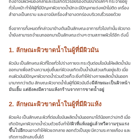
ถึงอาจมีผิวหมองคล้ำและเริ่มเกิดริ้วรอยร่องตื้นขนาดเล็กๆ กระจายอยู่
ทั่วใบหน้า ทำให้ผู้ที่มีปัญหาผิวขาดน้ำมักจะมีปัญหาแต่งหน้าไม่ติด เครื่อง
สำอางเป็นคราบ และอาจมีเครื่องสำอางตกร่องบริเวณริ้วรอยด้วย
ซึ่งอาการทั้งหมดที่กล่าวมาข้างต้นเป็นลักษณะอาการทั่วไปเท่านั้น ผิวขาด
น้ำยังสามารถจำแนกออกมาเป็นลักษณะต่างๆ ตามสภาพผิวได้อีก ดังนี้
1. ลักษณะผิวขาดน้ำในผู้ที่มีผิวมัน
ผิวมัน เป็นลักษณะผิวที่โดยทั่วไปร่างกายจะกระตุ้นต่อมไขมันให้ผลิตน้ำมัน
ออกมาเพื่อสร้างความชุ่มชื้นแก่ผิวจนเกิดเป็นน้ำมันส่วนเกินอยู่แล้ว เมื่อ
คนผิวมันมีปัญหาผิวขาดน้ำร่วมด้วยก็จะยิ่งทำให้ร่างกายผลิตน้ำมันออก
มามากกว่าเดิม ลักษณะผิวขาดน้ำในผู้ที่มีผิวมันจึง
มีลักษณะเป็นผิวหน้า
มันเยิ้ม แต่ยังคงมีความแห้งกร้านจากการขาดน้ำอยู่
2. ลักษณะผิวขาดน้ำในผู้ที่มีผิวแห้ง
ผิวแห้ง เป็นลักษณะผิวที่ต่อมไขมันผลิตน้ำมันออกมาได้น้อยกว่าปกติ เมื่อ
เกิดปัญหาผิวขาดน้ำร่วมด้วยจึงทำให้
ผิวที่แห้งอยู่แล้วทวีความรุนแรง
จนอาจทำให้ผิวแตกลาย ลอกตัวเป็นขุย มีความระคายเคือง และ
ขึ้นไปอีก
เกิดการอักเสบขึ้นได้