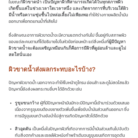
ในขณะที่
ผิวขาดน้ำ เป็นปัญหาผิวที่สามารถเกิดได้ในทุกสภาพผิว
เกิดขึ้นแค่ในช่วงเวลาใดเวลาหนึ่ง
และเกิดจากการที่บริเวณใต้ผิว
ทำให้ร่างกายผลิตน้ำมัน
มีน้ำหรือความชุ่มชื้นไปหล่อเลี้ยงไม่เพียงพอ
ออกมาเพื่อทดแทนน้ำที่เสียไป
ซึ่งลักษณะอาการผิวขาดน้ำจะมีความแตกต่างกันไป ขึ้นอยู่กับสภาพผิว
ของแต่ละคนตามที่ได้อธิบายไปในหัวข้อก่อนหน้า แต่สิ่งหนึ่งที่
ผู้มีปัญหา
ผิวขาดน้ำจะต้องเผชิญเหมือนกันก็คือการมีผิวที่ดูอ่อนล้าและดูไม่
สดใสนั่นเอง
ผิวขาดน้ำส่งผลกระทบอะไรบ้าง?
ปัญหาผิวขาดน้ำ นอกจากจะทำให้ใบหน้าดูโทรม อ่อนล้า และดูไม่สดใสแล้ว
ปัญหานี้ยังส่งผลกระทบอื่นๆ ได้อีกด้วย เช่น
ผู้ที่มีปัญหาหน้ามันมักจะมีปัญหานี้เข้ามาร่วมด้วยเสมอ
รูขุมขนกว้าง
เนื่องจากรูขุมขนต้องขยายตัวเพิ่มขึ้นเพื่อขับน้ำมันส่วนเกินออกมา ซึ่ง
การมีรูขุมขนกว้างยังนำไปสู่การเกิดปัญหาสิวได้อีกด้วย
เป็นหนึ่งในปัญหาผิวที่เกิดจากการมีน้ำมันส่วนเกินไปจับตัว
สิวอุดตัน
กับสิ่งตกค้างและเซลล์ผิวหนังกำพร้าเดิมจนรูขุมขนเกิดการอุดตัน