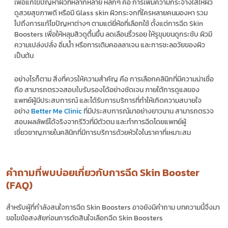
เพื่อแก้ไขปัญหาผิวที่หลากหลาย หลักๆ คือ การเพิ่มความกระจ่างใสให้ผิว
ดูสวยสุขภาพดี หรือมี Glass skin ผิวกระจกที่ใครหลายคนมองหา รวม
ไปถึงการแก้ไขปัญหาต่างๆ ตามแต่ยี่ห้อที่เลือกใช้ ตั้งแต่การฉีด
Skin
Boosters
เพื่อให้
หลุมสิว
ดูตื้นขึ้น ลดเลือนริ้วรอย ให้รูขุมขนดูกระชับ ผิวมี
ความเปล่งปลั่ง อิ่มน้ำ หรือการเติมคอลลาเจน และการชะลอวัยของผิว
เป็นต้น
อย่างไรก็ตาม สิ่งที่ควรให้ความสำคัญ คือ การเลือกคลินิกที่มีความน่าเชื่อ
ถือ สามารถตรวจสอบใบรับรองได้อย่างชัดเจน ภายใต้การดูแลของ
แพทย์ผู้มีประสบการณ์ และได้รับการบริการที่ทำให้เกิดความสบายใจ
อย่าง
Better Me Clinic
ที่มีประสบการณ์มาอย่างยาวนาน สามารถตรวจ
สอบผลลัพธ์ได้จริงจากรีวิวที่มีตัวตน และทำการฉีดโดยแพทย์ผู้
เชี่ยวชาญภายในคลินิกที่มีการบริการด้วยหัวใจในราคาที่เหมาะสม
คำถามที่พบบ่อยเกี่ยวกับการฉีด Skin Booster
(FAQ)
สำหรับผู้ที่กำลังสนใจการฉีด
Skin Boosters
อาจยังมีคำถาม บทความนี้จึงมา
ขอไขข้อสงสัยก่อนการตัดสินใจเลือกฉีด
Skin Boosters