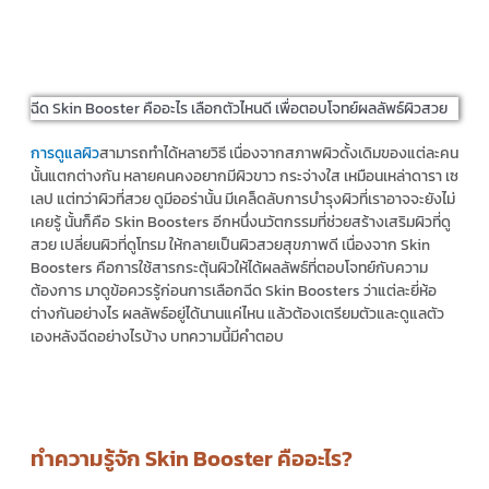
ฉีด Skin Booster คืออะไร เลือกตัวไหนดี เพื่อตอบโจทย์ผลลัพธ์ผิวสวย
การดูแลผิว
สามารถทำได้หลายวิธี เนื่องจากสภาพผิวดั้งเดิมของแต่ละคน
นั้นแตกต่างกัน หลายคนคงอยากมีผิวขาว กระจ่างใส เหมือนเหล่าดารา เซ
เลป แต่ทว่าผิวที่สวย ดูมีออร่านั้น มีเคล็ดลับการบำรุงผิวที่เราอาจจะยังไม่
เคยรู้ นั้นก็
คือ
Skin Boosters
อีกหนึ่งนวัตกรรมที่ช่วยสร้างเสริมผิวที่ดู
สวย เปลี่ยนผิวที่ดูโทรม ให้กลายเป็นผิวสวยสุขภาพดี เนื่องจาก
Skin
Boosters คือ
การใช้สารกระตุ้นผิวให้ได้ผลลัพธ์ที่ตอบโจทย์กับความ
ต้องการ มาดูข้อควรรู้ก่อนการเลือกฉีด
Skin Boosters
ว่าแต่ละยี่ห้อ
ต่างกันอย่างไร ผลลัพธ์อยู่ได้นานแค่ไหน แล้วต้องเตรียมตัวและดูแลตัว
เองหลังฉีดอย่างไรบ้าง
บทความนี้มีคำตอบ
ทำความรู้จัก Skin Booster คืออะไร?