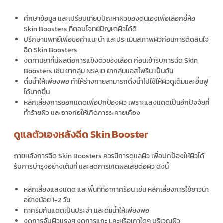
ศึกษาข้อมูล และเปรียบเทียบปัญหาผิวของตนเองเพื่อเลือกยี่ห้อ
Skin Boosters
ที่ตอบโจทย์ปัญหาผิวได้ดี
ปรึกษาแพทย์เพื่อขอคำแนะนำ และประเมินสภาพผิวก่อนการตัดสินใจ
ฉีด
Skin Boosters
งดทานยาที่มีผลต่อการแข็งตัวของเลือด ก่อนเข้ารับการฉีด
Skin
Boosters
เช่น ยากลุ่ม NSAID ยากลุ่มแอสไพริน เป็นต้น
ดื่มน้ำให้เพียงพอ ทำให้ร่างกายสามารถดึงน้ำไปใช้ให้ผิวดูเต็มและอิ่มฟู
ได้มากขึ้น
หลีกเลี่ยงการออกแดดเพื่อปกป้องผิว เพราะแสงแดดเป็นอีกปัจจัยที่
ทำร้ายผิว และอาจก่อให้เกิดการระคายเคือง
ดูแลตัวเองหลังฉีด Skin Booster
ภายหลังการฉีด
Skin Boosters
ควรมีการดูแลผิว เพื่อปกป้องให้ผิวได้
รับการบำรุงอย่างเต็มที่ และลดการเกิดผลเสียต่อผิว ดังนี้
หลีกเลี่ยงแสงแดด และพื้นที่ที่อากาศร้อน เช่น หลีกเลี่ยงการใช้ซาวน่า
อย่างน้อย 1-2 วัน
ทาครีมกันแดดเป็นประจำ และดื่มน้ำให้เพียงพอ
งดการจับผิวแรงๆ งดการแกะ แคะหรือเกาใดๆ บริเวณผิว