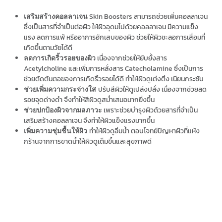
Skin Boosters
สามารถช่วยเพิ่มคอลลาเจน
เสริมสร้างคอลลาเจน
ซึ่งเป็นสารที่จำเป็นต่อผิว ให้ผิวอุดมไปด้วยคอลลาเจน มีความแข็ง
แรง ลดการแพ้ หรืออาการอักเสบของผิว ช่วยให้ผิวชะลอการเสื่อมที่
เกิดขึ้นตามวัยได้ดี
เนื่องจากช่วยให้ยับยั้งสาร
ลดการเกิดริ้วรอยของผิว
Acetylcholine และเพิ่มการหลั่งสาร Catecholamine ซึ่งเป็นการ
ช่วยตัดต้นตอของการเกิดริ้วรอยได้ดี ทำให้ผิวดูเต่งตึง เนียนกระชับ
ปรับสีผิวให้ดูเปล่งปลั่ง เนื่องจากช่วยลด
ช่วยเพิ่มความกระจ่างใส
รอยจุดด่างดำ จึงทำให้สีผิวดูสม่ำเสมอมากยิ่งขึ้น
เพราะช่วยบำรุงผิวด้วยสารที่จำเป็น
ช่วยปกป้องผิวจากมลภาวะ
เสริมสร้างคอลลาเจน จึงทำให้ผิวแข็งแรงมากขึ้น
ทำให้ผิวดูอิ่มน้ำ ตอบโจทย์ปัญหาผิวที่แห้ง
เพิ่มความชุ่มชื้นให้ผิว
กร้านจากการขาดน้ำให้ผิวดูเต็มขึ้นและสุขภาพดี