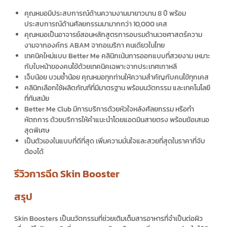
คุณหมอมีประสบการณ์ด้านความงามมายาวนาน 8 ปี พร้อม
ประสบการณ์ด้านศัลยกรรมมามากกว่า 10,000 เคส
คุณหมอเป็นอาจารย์สอนหลักสูตรการอบรมด้านเวชศาสตร์ความ
งามจากองค์กร ABAM จากอเมริกา คนเดียวในไทย
เทคนิคใหม่แบบ Better Me คลินิกเน้นการออกแบบที่สวยงาม เหมาะ
กับใบหน้าของคนไข้ด้วยเทคนิคเฉพาะจากประเทศเกาหลี
เจ็บน้อย บวมช้ำน้อย คุณหมอทุกท่านให้ความสำคัญกับคนไข้ทุกเคส
คลินิกเลือกใช้ผลิตภัณฑ์ที่มีมาตรฐาน พร้อมนวัตกรรม และเทคโนโลยี
ที่ทันสมัย
Better Me Club มีการบริการด้วยหัวใจหลังศัลยกรรม หรือทำ
หัตถการ ด้วยบริการให้คำแนะนำโดยแอดมินสายตรง พร้อมข้อเสนอ
สุดพิเศษ
เป็นตัวเองในแบบที่ดีที่สุด เพิ่มความมั่นใจและสวยที่สุดในราคาที่จับ
ต้องได้
รีวิวการฉีด Skin Booster
สรุป
Skin Boosters
เป็นนวัตกรรมที่ช่วยเติมเต็มสารอาหารที่จำเป็นต่อผิว