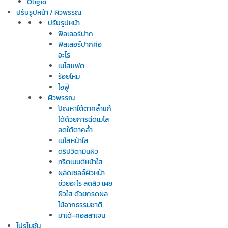
Oligio
ปรับรูปหน้า / ผิวพรรณ
ปรับรูปหน้า
ฟิลเลอร์ปาก
ฟิลเลอร์ปากคือ
อะไร
เมโสแฟต
ร้อยไหม
ไฮฟู่
ผิวพรรณ
ปัญหาใต้ตาคล้ำแก้
ได้ด้วยการฉีดเมโส
ลดใต้ตาคล้ำ
เมโสหน้าใส
ดริปวิตามินผิว
ทรีตเมนต์หน้าใส
ผลัดเซลล์ผิวหน้า
ช่วยอะไร ลดสิว เผย
ผิวใส ด้วยกรดผล
ไม้จากธรรมชาติ
มาเด้-คอลลาเจน
โปรโมชั่น