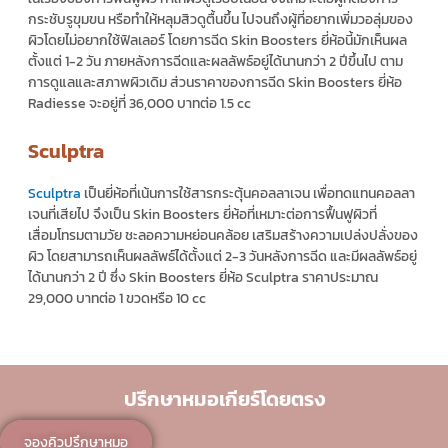
กระชับรูขุมขน หรือทำให้หลุมสิวดูตื้นขึ้น ไปจนถึงผู้ที่อยากเพิ่มวอลุ่มของ
ผิวโดยไม่อยากใช้ฟิลเลอร์ โดยการฉีด
Skin Boosters
ยี่ห้อนี้มักเห็นผล
ตั้งแต่ 1-2 วัน ภายหลังการฉีดและผลลัพธ์อยู่ได้นานกว่า 2 ปีขึ้นไป ตาม
การดูแลและสภาพผิวเดิม ส่วน
ราคา
ของ
การฉีด
Skin Boosters
ยี่ห้อ
Radiesse จะอยู่ที่ 36,000 บาทต่อ 1.5 cc
Sculptra
Sculptra
เป็นยี่ห้อที่เน้นการใช้สารกระตุ้นคอลลาเจน เพื่อทดแทนคอลลา
เจนที่เสียไป จึงเป็น
Skin Boosters
ยี่ห้อที่เหมาะต่อการฟื้นฟูผิวที่
เสื่อมโทรมตามวัย ชะลอความหย่อนคล้อย เสริมสร้างความเปล่งปลั่งของ
ผิว โดยสามารถเห็นผลลัพธ์ได้ตั้งแต่ 2-3 วันหลังการฉีด และมีผลลัพธ์อยู่
ได้นานกว่า 2 ปี ซึ่ง
Skin Boosters
ยี่ห้อ Sculptra
ราคา
ประมาณ
29,000 บาทต่อ 1 ขวดหรือ 10 cc
ปรึกษาหมอเกียร์โดยตรง
จองคิวปรึกษาหมอ