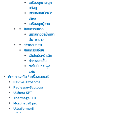
เสริมจมูกกระดูก
หลังหู
เสริมจมูกเนื้อเยื่อ
เทียม
เสริมจมูกผู้ชาย
ศัลยกรรมคาง
เสริมคางซิลิโคนขา
สั้น-ขายาว
รีวิวศัลยกรรม
ศัลยกรรมอื่นๆ
เติมไขมันหน้าเด็ก
ทำตาสองชั้น
ตัดไขมันกระพุ้ง
แก้ม
หัตถการสกิน / เครื่องเลเซอร์
Revive+Exosome
Radiesse+Sculptra
Ulthera SPT
Thermage FLX
Morpheus8 pro
UltraformerIII