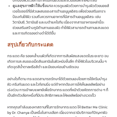
ปกป้องผิวด้วยการทาครีมกันแดดและสวมเสื้อผ้าที่เหมาะสม
ควรดูแลผิวด้วยการบำรุงผิวด้วยมอยส์
ดูแลสุขภาพผิวให้แข็งแรง
เจอไรเซอร์ที่มีส่วนผสมของสารต้านอนุมูลอิสระเพื่อช่วยเสริมเกราะ
ป้องกันให้ผิว รวมถึงควรทานอาหารที่มีสารต้านอนุมูลอิสระ เช่น
วิตามินซี, วิตามินอี และเบต้าแคโรทีน เนื่องจากสารอาหารเหล่านี้จะ
ช่วยเสริมสร้างภูมิต้านทานของผิว ทำให้ผิวสามารถต้านทานแสงแดด
และการเกิดรอยด่างดำได้ดีขึ้น
สรุปเกี่ยวกับกระแดด
กระแดด คือ รอยคล้ำบนผิวที่เกิดจากการสัมผัสแสงแดดในระยะยาว จน
เกิดการสะสมของเม็ดสีเมลานินในผิวหนังชั้นลึก ทำให้ผิวในบริเวณนั้น ๆ
เกิดจุดสีน้ำตาลหรือสีดำ และมีขอบค่อนข้างชัดเจน
อย่างไรก็ตาม กระแดดสามารถรักษาได้ด้วยตนเองโดยการใช้ครีมบำรุง
ผิว ครีมกันแดด และไวท์เทนนิ่ง แต่ถ้าหากต้องการให้เห็นผลลัพธ์อย่าง
เร่งด่วน การเข้าพบแพทย์เพื่อรักษากระแดดที่หน้าด้วยหัตถการต่าง ๆ ก็
เป็นอีกตัวเลือกหนึ่งที่มีประสิทธิภาพและให้ผลลัพธ์อย่างรวดเร็ว
หากคุณกำลังมองหาสถานที่ในการรักษากระแดด ให้ Better Me Clinic
by Dr. Chanya เป็นหนึ่งในทางเลือก เนื่องจากเรามีบริการแก้ปัญหาผิว