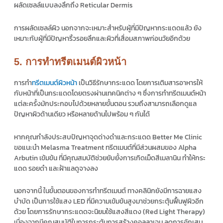
ผลัดเซลล์แบบลงลึกถึง Reticular Dermis
การผลัดเซลล์ผิว นอกจากจะเหมาะสำหรับผู้ที่มีปัญหากระแดดแล้ว ยัง
เหมาะกับผู้ที่มีปัญหาริ้วรอยลึกและผิวที่เสื่อมสภาพก่อนวัยอีกด้วย
5. การทำทรีตเมนต์ผิวหน้า
การทำ
ทรีตเมนต์ผิวหน้า
เป็นวิธีรักษากระแดด โดยการเติมสารอาหารให้
กับหน้าที่เป็นกระแดดโดยตรงผ่านเทคนิคต่าง ๆ ซึ่งการทำทรีตเมนต์หน้า
แต่ละครั้งมักประกอบไปด้วยหลายขั้นตอน รวมถึงสามารถเลือกดูแล
ปัญหาผิวด้านเดียว หรือหลายด้านไปพร้อม ๆ กันได้
หากคุณกำลังประสบปัญหาจุดด่างดำและกระแดด Better Me Clinic
ขอแนะนำ Melasma Treatment ทรีตเมนต์ที่มีส่วนผสมของ Alpha
Arbutin เข้มข้น ที่มีคุณสมบัติช่วยยับยั้งการเกิดเม็ดสีเมลานิน ทำให้กระ
แดด รอยดำ และฝ้าแลดูจางลง
นอกจากนี้ ในขั้นตอนของการทำทรีตเมนต์ ทางคลินิกยังมีการฉายแสง
บำบัด เป็นการใช้แสง LED ที่มีความเข้มข้นสูงมาช่วยกระตุ้นฟื้นฟูผิวอีก
ด้วย โดยการรักษากระแดดจะนิยมใช้แสงสีแดง (Red Light Therapy)
เนื่องจากมีคุณสมบัติในการกระตุ้นการสร้างคอลลาเจน ลดการอักเสบ