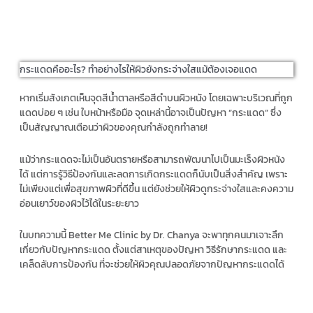
กระแดดคืออะไร? ทำอย่างไรให้ผิวยังกระจ่างใสแม้ต้องเจอแดด
หากเริ่มสังเกตเห็นจุดสีน้ำตาลหรือสีดำบนผิวหนัง โดยเฉพาะบริเวณที่ถูก
แดดบ่อย ๆ เช่น ใบหน้าหรือมือ จุดเหล่านี้อาจเป็นปัญหา “กระแดด” ซึ่ง
เป็นสัญญาณเตือนว่าผิวของคุณกำลังถูกทำลาย!
แม้ว่ากระแดดจะไม่เป็นอันตรายหรือสามารถพัฒนาไปเป็นมะเร็งผิวหนัง
ได้ แต่การรู้วิธีป้องกันและลดการเกิดกระแดดก็นับเป็นสิ่งสำคัญ เพราะ
ไม่เพียงแต่เพื่อสุขภาพผิวที่ดีขึ้น แต่ยังช่วยให้ผิวดูกระจ่างใสและคงความ
อ่อนเยาว์ของผิวไว้ได้ในระยะยาว
ในบทความนี้ Better Me Clinic by Dr. Chanya จะพาทุกคนมาเจาะลึก
เกี่ยวกับปัญหากระแดด ตั้งแต่สาเหตุของปัญหา วิธีรักษากระแดด และ
เคล็ดลับการป้องกัน ที่จะช่วยให้ผิวคุณปลอดภัยจากปัญหากระแดดได้