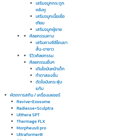
เสริมจมูกกระดูก
หลังหู
เสริมจมูกเนื้อเยื่อ
เทียม
เสริมจมูกผู้ชาย
ศัลยกรรมคาง
เสริมคางซิลิโคนขา
สั้น-ขายาว
รีวิวศัลยกรรม
ศัลยกรรมอื่นๆ
เติมไขมันหน้าเด็ก
ทำตาสองชั้น
ตัดไขมันกระพุ้ง
แก้ม
หัตถการสกิน / เครื่องเลเซอร์
Revive+Exosome
Radiesse+Sculptra
Ulthera SPT
Thermage FLX
Morpheus8 pro
UltraformerIII