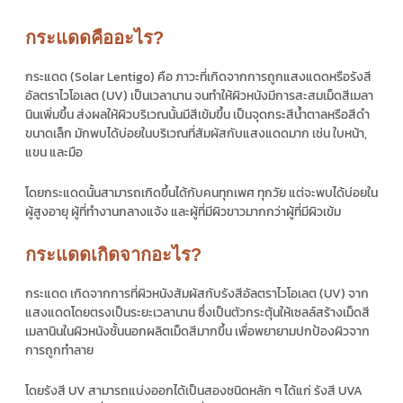
กระแดดคืออะไร?
กระแดด (Solar Lentigo) คือ ภาวะที่เกิดจากการถูกแสงแดดหรือรังสี
อัลตราไวโอเลต (UV) เป็นเวลานาน จนทำให้ผิวหนังมีการสะสมเม็ดสีเมลา
นินเพิ่มขึ้น ส่งผลให้ผิวบริเวณนั้นมีสีเข้มขึ้น เป็นจุดกระสีน้ำตาลหรือสีดำ
ขนาดเล็ก มักพบได้บ่อยในบริเวณที่สัมผัสกับแสงแดดมาก เช่น ใบหน้า,
แขน และมือ
โดยกระแดดนั้นสามารถเกิดขึ้นได้กับคนทุกเพศ ทุกวัย แต่จะพบได้บ่อยใน
ผู้สูงอายุ ผู้ที่ทำงานกลางแจ้ง และผู้ที่มีผิวขาวมากกว่าผู้ที่มีผิวเข้ม
กระแดดเกิดจากอะไร?
กระแดด เกิดจากการที่ผิวหนังสัมผัสกับรังสีอัลตราไวโอเลต (UV) จาก
แสงแดดโดยตรงเป็นระยะเวลานาน ซึ่งเป็นตัวกระตุ้นให้เซลล์สร้างเม็ดสี
เมลานินในผิวหนังชั้นนอกผลิตเม็ดสีมากขึ้น เพื่อพยายามปกป้องผิวจาก
การถูกทำลาย
โดยรังสี UV สามารถแบ่งออกได้เป็นสองชนิดหลัก ๆ ได้แก่ รังสี UVA