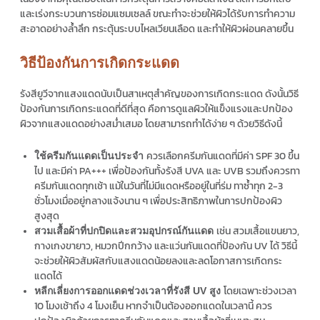
และเร่งกระบวนการซ่อมแซมเซลล์ ขณะทำจะช่วยให้ผิวได้รับการทำความ
สะอาดอย่างล้ำลึก กระตุ้นระบบไหลเวียนเลือด และทำให้ผิวผ่อนคลายขึ้น
วิธีป้องกันการเกิดกระแดด
รังสียูวีจากแสงแดดนับเป็นสาเหตุสำคัญของการเกิดกระแดด ดังนั้นวิธี
ป้องกันการเกิดกระแดดที่ดีที่สุด คือการดูแลผิวให้แข็งแรงและปกป้อง
ผิวจากแสงแดดอย่างสม่ำเสมอ โดยสามารถทำได้ง่าย ๆ ด้วยวิธีดังนี้
ควรเลือกครีมกันแดดที่มีค่า SPF 30 ขึ้น
ใช้ครีมกันแดดเป็นประจำ
ไป และมีค่า PA+++ เพื่อป้องกันทั้งรังสี UVA และ UVB รวมถึงควรทา
ครีมกันแดดทุกเช้า แม้ในวันที่ไม่มีแดดหรืออยู่ในที่ร่ม ทาซ้ำทุก 2-3
ชั่วโมงเมื่ออยู่กลางแจ้งนาน ๆ เพื่อประสิทธิภาพในการปกป้องผิว
สูงสุด
เช่น สวมเสื้อแขนยาว,
สวมเสื้อผ้าที่ปกปิดและสวมอุปกรณ์กันแดด
กางเกงขายาว, หมวกปีกกว้าง และแว่นกันแดดที่ป้องกัน UV ได้ วิธีนี้
จะช่วยให้ผิวสัมผัสกับแสงแดดน้อยลงและลดโอกาสการเกิดกระ
แดดได้
โดยเฉพาะช่วงเวลา
หลีกเลี่ยงการออกแดดช่วงเวลาที่รังสี UV สูง
10 โมงเช้าถึง 4 โมงเย็น หากจำเป็นต้องออกแดดในเวลานี้ ควร