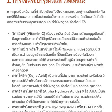
1. การใช้ครีมบำรุงผิวและไวท์เทนนิ่ง
หากคุณเป็นหนึ่งคนที่กำลังเผชิญกับปัญหากระแดดอยู่ การเลือกใช้สกิน
แคร์ที่มีส่วนผสมเหล่านี้จะช่วยยับยั้งกระบวนการสร้างเม็ดสีเมลานินในผิว
ลดความเข้มของจุดกระแดด และทำให้ผิวดูกระจ่างใสขึ้นได้
เนื่องจากวิตามินซีเป็นสารต้านอนุมูลอิสระที่
วิตามินซี (Vitamin C)
มีอนุภาคเป็นกรด ทำให้มีฤทธิ์ในการผลัดเซลล์ผิว รวมถึงช่วยยับยั้ง
การสร้างเมลานิน ทำให้ดูผิวกระจ่างใสขึ้น
วิตามินบี 3
วิตามินบี 3 หรือ ไนยาซินนาไมด์ (Niacinamide)
เป็นสารต้านอนุมูลอิสระชนิดหนึ่ง ที่มีฤทธิ์ในการป้องกันผิวจาก
มลภาวะและแสงแดดได้ดี สามารถช่วยฟื้นฟูผิว ลดจุดด่างดำ ที่
สำคัญยังเป็นส่วนประกอบที่อ่อนโยนต่อผิว เหมาะสำหรับผู้ที่มีผิวแพ้
ง่ายอีกด้วย
เป็นกรดที่ได้มาจากการหมักข้าวหรือไวน์ มี
กรดโคจิก (Kojic Acid)
คุณสมบัติสำคัญในการขัดขวางกระบวนการผลิตเมลานินและ
ป้องกันผิวจากรังสียูวี ทำให้ผิวดูกระจ่างใสขึ้นและรอยกระดูจางลง
เป็นก
กรดอัลฟาไฮดรอกซี (Alpha Hydroxy Acids) หรือ AHA
รดอ่อน ๆ จากผลไม้ มีคุณสมบัติสำคัญในการเร่งการผลัดเซลล์ผิว
เก่าบนใบหน้าที่เป็นกระแดด ทำให้ผิวดูกระจ่างใสขึ้น
มีฤทธิ์ใน
กรดเบต้าไฮดรอกซี (Beta Hydroxy Acid) หรือ BHA