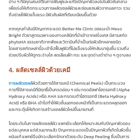
ต่าง ๆ ที่มีคุณสมบัติในการฟื้นฟูและแก้ไขปัญหาผิวลงไปในผิวชั้นกลาง
เพื่อเร่งให้เกิดกระบวนการผลัดเซลล์ผิวและซ่อมแซมผิวจากมลภาวะ รวม
ถึงช่วยให้ผิวแข็งแรง มีผิวสัมผัสที่เรียบเนียนขึ้นด้วย
หากคุณกำลังมีปัญหากระแดด Better Me Clinic ขอแนะนำ Meso
Bright ตัวยาสูตรเฉพาะของทางคลินิกที่นำเข้าจากฝรั่งเศส มีสารสกัด
phytoHA ธรรมชาติจากพืชและวิตามินที่จำเป็นต่อผิวอีกหลายชนิด
โดยสารสกัดเหล่านี้จะเข้าไปฟื้นฟูผิวที่ไม่แข็งแรงให้กลับมาชุ่มชื้น รวมถึง
ช่วยปรับผิวให้ดูกระจ่างใส ลดเลือนฝ้า กระ และจุดด่างดำต่าง ๆ ดูจางลง
4. ผลัดเซลล์ผิวด้วยเคมี
การผลัดเซลล์
ผิวด้วยการใช้สารเคมี (Chemical Peels) เป็นกระบวน
การที่ใช้สารเคมีที่มีฤทธิ์เป็นกรดอ่อน ๆ เช่น กรดอัลฟาไฮดรอกซี (Alpha
Hydroxy Acids) หรือ AHA และกรดเบต้าไฮดรอกซี (Beta Hydroxy
Acid) หรือ BHA เข้าไปทำให้ผิวชั้นนอกของหน้าที่เป็นกระแดดหลุดออก
และกระตุ้นให้เกิดการสร้างเซลล์ผิวใหม่ขึ้นมาแทนที่
โดยระดับในการผลัดเซลล์ผิว แพทย์จะเลือกให้เหมาะสมกับปัญหาผิวของ
แต่ละบุคคล แต่ส่วนมากแล้ว ปัญหากระแดดเป็นปัญหาผิวที่เกิดในผิวชั้น
หนังแท้ แพทย์จึงมักจะเลือกรักษาด้วยระดับ Deep Peeling ซึ่งเป็นการ