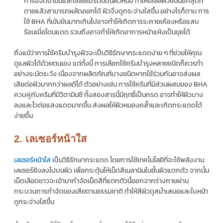
การขจัดน้ำมันและเซลล์โปรตีนบนผิวหนัง ทำให้เซลล์ผิวชั้นนอกสุดที่
ตายแล้วสามารถผลัดออกได้ ผิวจึงดูกระจ่างใสขึ้น อย่างไรก็ตาม การ
ใช้ BHA ที่เข้มข้นมากเกินไปอาจทำให้เกิดการระคายเคืองหรือแสบ
ร้อนเมื่อโดนแดด รวมถึงอาจทำให้เกิดอาการหน้าแห้งเป็นขุยได้
ถึงแม้ว่าการใช้ครีมบำรุงผิวจะเป็นวิธีรักษากระแดดง่าย ๆ ที่ช่วยให้คุณ
ดูแลผิวได้ด้วยตนเอง แต่ทั้งนี้ การเลือกใช้ครีมบำรุงหลายชนิดก็ควรทำ
อย่างระมัดระวัง เนื่องจากผลิตภัณฑ์บางชนิดหากใช้ร่วมกันอาจส่งผล
เสียต่อผิวมากกว่าผลดีได้ ตัวอย่างเช่น การใช้ครีมที่มีส่วนผสมของ BHA
ควบคู่กับครีมที่มีวิตามินซี ทั้งสองสารนี้มีฤทธิ์เป็นกรด อาจทำให้ผิวบาง
ลงและไวต่อแสงแดดมากขึ้น ส่งผลให้ผิวหมองคล้ำและเกิดกระแดดได้
ง่ายขึ้น
2. เลเซอร์หน้าใส
เลเซอร์หน้าใส
เป็นวิธีรักษากระแดด โดยการใช้เทคโนโลยีที่จะใช้พลังงาน
เลเซอร์ยิงลงไปบนผิว เพื่อกระตุ้นให้เม็ดสีเมลานินในชั้นผิวแตกตัว จากนั้น
เม็ดเลือดขาวจะเข้ามากำจัดเม็ดสีที่แตกตัวนี้ออกจากร่างกายผ่าน
กระบวนการกำจัดของเสียตามธรรมชาติ ทำให้สีผิวดูสม่ำเสมอและใบหน้า
ดูกระจ่างใสขึ้น