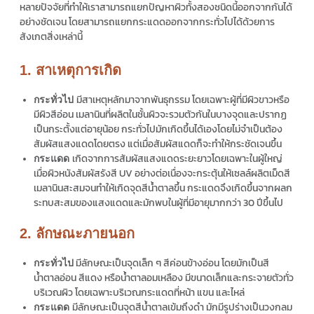
หลายปัจจัยที่ทำให้เราสามารถแยกปัญหาผิวทั้งสองชนิดนี้ออกจากกันได้
อย่างชัดเจน โดยสามารถแยกกระแดดออกจากกระทั่วไปได้ด้วยการ
สังเกตสิ่งเหล่านี้
1. สาเหตุการเกิด
มีสาเหตุหลักมาจากพันธุกรรม โดยเฉพาะผู้ที่มีผิวขาวหรือ
กระทั่วไป
มีผิวสีอ่อน เมลานินที่ผลิตในชั้นผิวจะรวมตัวกันในบางจุดและปรากฏ
เป็นกระตั้งแต่อายุน้อย กระทั่วไปมักเกิดขึ้นได้เองโดยไม่จำเป็นต้อง
สัมผัสแสงแดดโดยตรง แต่เมื่อสัมผัสแดดก็จะทำให้กระชัดเจนขึ้น
เกิดจากการสัมผัสแสงแดดระยะยาวโดยเฉพาะในผู้ใหญ่
กระแดด
เมื่อผิวหนังสัมผัสรังสี UV อย่างต่อเนื่องจะกระตุ้นให้เซลล์ผลิตเม็ดสี
เมลานินสะสมจนทำให้เกิดจุดสีน้ำตาลขึ้น กระแดดจึงเกิดขึ้นจากผลก
ระทบสะสมของแสงแดดและมักพบในผู้ที่มีอายุมากกว่า 30 ปีขึ้นไป
2. ลักษณะภายนอก
มีลักษณะเป็นจุดเล็ก ๆ สีค่อนข้างอ่อน โดยมักเป็นสี
กระทั่วไป
น้ำตาลอ่อน สีแดง หรือน้ำตาลอมเหลือง มีขนาดเล็กและกระจายตัวทั่ว
บริเวณผิว โดยเฉพาะบริเวณกระแดดที่หน้า แขน และไหล่
มีลักษณะเป็นจุดสีน้ำตาลเข้มถึงดำ มักมีรูปร่างเป็นวงกลม
กระแดด