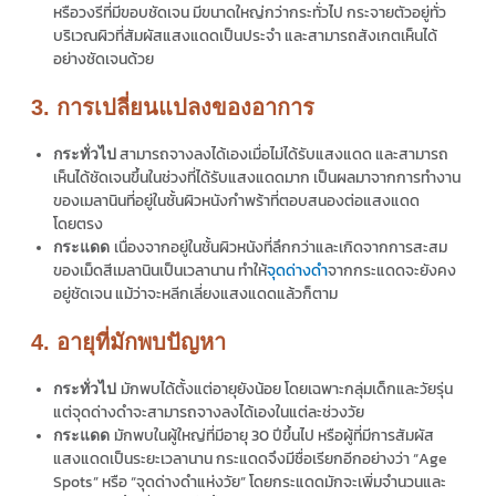
หรือวงรีที่มีขอบชัดเจน มีขนาดใหญ่กว่ากระทั่วไป กระจายตัวอยู่ทั่ว
บริเวณผิวที่สัมผัสแสงแดดเป็นประจำ และสามารถสังเกตเห็นได้
อย่างชัดเจนด้วย
3. การเปลี่ยนแปลงของอาการ
สามารถจางลงได้เองเมื่อไม่ได้รับแสงแดด และสามารถ
กระทั่วไป
เห็นได้ชัดเจนขึ้นในช่วงที่ได้รับแสงแดดมาก เป็นผลมาจากการทำงาน
ของเมลานินที่อยู่ในชั้นผิวหนังกำพร้าที่ตอบสนองต่อแสงแดด
โดยตรง
เนื่องจากอยู่ในชั้นผิวหนังที่ลึกกว่าและเกิดจากการสะสม
กระแดด
ของเม็ดสีเมลานินเป็นเวลานาน ทำให้
จุดด่างดำ
จากกระแดดจะยังคง
อยู่ชัดเจน แม้ว่าจะหลีกเลี่ยงแสงแดดแล้วก็ตาม
4. อายุที่มักพบปัญหา
มักพบได้ตั้งแต่อายุยังน้อย โดยเฉพาะกลุ่มเด็กและวัยรุ่น
กระทั่วไป
แต่จุดด่างดำจะสามารถจางลงได้เองในแต่ละช่วงวัย
มักพบในผู้ใหญ่ที่มีอายุ 30 ปีขึ้นไป หรือผู้ที่มีการสัมผัส
กระแดด
แสงแดดเป็นระยะเวลานาน กระแดดจึงมีชื่อเรียกอีกอย่างว่า “Age
Spots” หรือ “จุดด่างดำแห่งวัย” โดยกระแดดมักจะเพิ่มจำนวนและ