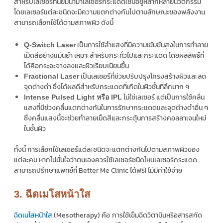
สำหรับเลเซอร์ที่นิยมนำมาเลเซอร์กระแดดใช้มีอยู่หลากหลายนวัตกรรม
โดยเลเซอร์แต่ละชนิดจะมีความแตกต่างกันไปตามลักษณะของพลังงาน
สามารถเลือกใช้ได้ตามสภาพผิว ดังนี้
เป็นการใช้ลำแสงที่มีความเข้มข้นสูงในการทำลาย
Q-Switch Laser
เม็ดสีอย่างแม่นยำ เหมาะสำหรับกระทั่วไปและกระแดด โดยผลลัพธ์ที่
ได้คือกระจะจางลงและผิวเรียบเนียนขึ้น
เป็นเลเซอร์ที่ช่วยปรับปรุงโครงสร้างผิวและลด
Fractional Laser
จุดด่างดำ ซึ่งได้ผลดีสำหรับกระแดดที่เกิดในผิวชั้นที่ลึกมาก ๆ
ไม่ใช่เลเซอร์ แต่เป็นการใช้คลื่น
Intense Pulsed Light หรือ IPL
แสงที่มีช่วงคลื่นแตกต่างกันในการรักษากระแดดและจุดด่างดำอื่น ๆ
ซึ่งคลื่นแสงนี้จะช่วยทำลายเม็ดสีและกระตุ้นการสร้างคอลลาเจนใหม่
ในชั้นผิว
ทั้งนี้ การเลือกใช้เลเซอร์แต่ละชนิดจะแตกต่างกันไปตามสภาพผิวของ
แต่ละคน หากไม่มั่นใจว่าตนเองควรใช้เลเซอร์ชนิดไหนเลเซอร์กระแดด
สามารถปรึกษาแพทย์ที่ Better Me Clinic ได้ฟรี! ไม่มีค่าใช้จ่าย
3. ฉีดเมโสหน้าใส
ฉีดเมโสหน้าใส
(Mesotherapy) คือ
การใช้เข็มฉีดวิตามินหรือสารสกัด