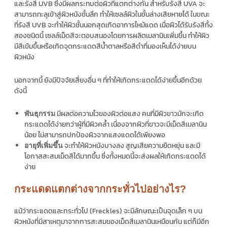
และรังสี UVB ซึ่งมีผลกระทบต่อผิวที่แตกต่างกัน สำหรับรังสี UVA จะ
สามารถทะลุเข้าสู่ผิวหนังชั้นลึก ทำให้เซลล์ผิวในชั้นล่างเสียหายได้ ในขณะ
ที่รังสี UVB จะทำให้ผิวชั้นนอกสุดเกิดอาการไหม้แดด เมื่อผิวได้รับรังสีทั้ง
สองชนิดนี้ เซลล์เม็ดสีจะตอบสนองโดยการผลิตเมลานินเพิ่มขึ้น ทำให้ผิว
มีสีเข้มขึ้นหรือเกิดจุดกระแดดสีน้ำตาลหรือสีดำที่มองเห็นได้ง่ายบน
ผิวหนัง
นอกจากนี้ ยังมีปัจจัยเสี่ยงอื่น ๆ ที่ทำให้เกิดกระแดดได้ง่ายขึ้นอีกด้วย
ดังนี้
มีผลต่อความไวของผิวต่อแสง คนที่มีผิวขาวมักจะเกิด
พันธุกรรม
กระแดดได้ง่ายกว่าผู้ที่มีผิวคล้ำ เนื่องจากผิวที่ขาวจะมีเม็ดสีเมลานิน
น้อย ไม่สามารถปกป้องผิวจากแสงแดดได้เพียงพอ
จะทำให้ผิวหนังบางลง สูญเสียความยืดหยุ่น และมี
อายุที่เพิ่มขึ้น
โอกาสสะสมเม็ดสีได้มากขึ้น ซึ่งทั้งหมดนี้จะส่งผลให้เกิดกระแดดได้
ง่าย
กระแดดแตกต่างจากกระทั่วไปอย่างไร?
แม้ว่ากระแดดและกระทั่วไป (Freckles) จะมีลักษณะเป็นจุดเล็ก ๆ บน
ผิวหนังที่มีสาเหตุมาจากการสะสมของเม็ดสีเมลานินเหมือนกัน แต่ก็มีอีก