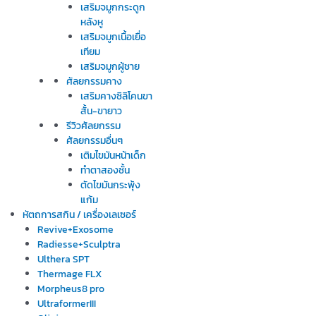
เสริมจมูกกระดูก
หลังหู
เสริมจมูกเนื้อเยื่อ
เทียม
เสริมจมูกผู้ชาย
ศัลยกรรมคาง
เสริมคางซิลิโคนขา
สั้น-ขายาว
รีวิวศัลยกรรม
ศัลยกรรมอื่นๆ
เติมไขมันหน้าเด็ก
ทำตาสองชั้น
ตัดไขมันกระพุ้ง
แก้ม
หัตถการสกิน / เครื่องเลเซอร์
Revive+Exosome
Radiesse+Sculptra
Ulthera SPT
Thermage FLX
Morpheus8 pro
UltraformerIII