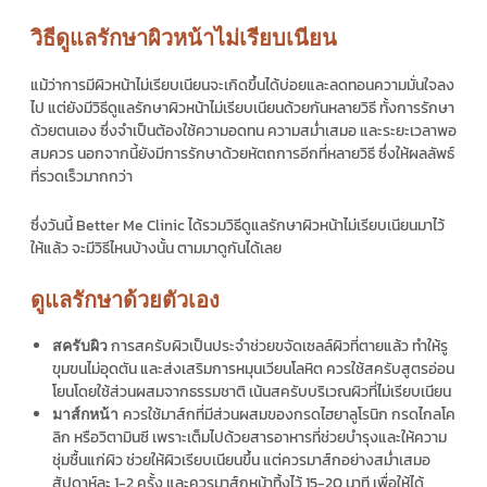
วิธีดูแลรักษาผิวหน้าไม่เรียบเนียน
แม้ว่าการมีผิวหน้าไม่เรียบเนียนจะเกิดขึ้นได้บ่อยและลดทอนความมั่นใจลง
ไป แต่ยังมีวิธีดูแลรักษาผิวหน้าไม่เรียบเนียนด้วยกันหลายวิธี ทั้งการรักษา
ด้วยตนเอง ซึ่งจำเป็นต้องใช้ความอดทน ความสม่ำเสมอ และระยะเวลาพอ
สมควร นอกจากนี้ยังมีการรักษาด้วยหัตถการอีกที่หลายวิธี ซึ่งให้ผลลัพธ์
ที่รวดเร็วมากกว่า
ซึ่งวันนี้ Better Me Clinic ได้รวมวิธีดูแลรักษาผิวหน้าไม่เรียบเนียนมาไว้
ให้แล้ว จะมีวิธีไหนบ้างนั้น ตามมาดูกันได้เลย
ดูแลรักษาด้วยตัวเอง
การสครับผิวเป็นประจำช่วยขจัดเซลล์ผิวที่ตายแล้ว ทำให้รู
สครับผิว
ขุมขนไม่อุดตัน และส่งเสริมการหมุนเวียนโลหิต ควรใช้สครับสูตรอ่อน
โยนโดยใช้ส่วนผสมจากธรรมชาติ เน้นสครับบริเวณผิวที่ไม่เรียบเนียน
ควรใช้มาส์กที่มีส่วนผสมของกรดไฮยาลูโรนิก กรดไกลโค
มาส์กหน้า
ลิก หรือวิตามินซี เพราะเต็มไปด้วยสารอาหารที่ช่วยบำรุงและให้ความ
ชุ่มชื้นแก่ผิว ช่วยให้ผิวเรียบเนียนขึ้น แต่ควรมาส์กอย่างสม่ำเสมอ
สัปดาห์ละ 1-2 ครั้ง และควรมาส์กหน้าทิ้งไว้ 15-20 นาที เพื่อให้ได้