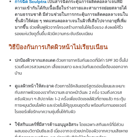
การฉีด Sculptra
เป็นสารฉีดกระตุ้นการผลิตคอลลาเจนที่มี
ความเข้ากันได้กับเนื้อเยื่อในร่างกายและสามารถย่อยสลายได้
ตามธรรมชาติ มีส่วนช่วยในการกระตุ้นการผลิตคอลลาเจนใน
ชั้นผิวให้ค่อย ๆ ทดแทนคอลลาเจนในผิวที่เสียไปจากอายุที่เพิ่ม
ช่วยฟื้นฟูผิวจากโครงสร้างภายในให้แข็งแรง ส่งผลให้ริ้ว
มากขึ้น
รอยแห่งวัยดูตื้นขึ้น ผิวมีความกระชับเรียบเนียน
วิธีป้องกันการเกิดผิวหน้าไม่เรียบเนียน
ด้วยการทาครีมกันแดดที่มีค่า SPF 30 ขึ้นไป
ปกป้องผิวจากแสงแดด
รวมถึงควรสวมหมวก เสื้อแขนยาว และแว่นกันแดดเมื่อต้องออกจาก
บ้าน
ด้วยการใช้คลีนเซอร์สูตรอ่อนโยนและเหมาะ
ดูแลผิวหน้าให้สะอาด
กับสภาพผิวของเราทำความสะอาดหน้าวันละ 2 ครั้ง รวมถึงควรส
ครับผิวเบา ๆ สัปดาห์ละ 1-2 ครั้งเพื่อขจัดเซลล์ผิวที่ตายแล้ว กระตุ้น
การหมุนเวียนโลหิต และช่วยไม่ให้รูขุมขนอุดตัน พร้อมกับทามอยเจอร์
ไรเซอร์เพื่อรักษาความชุ่มชื้นให้กับผิว
โดยเฉพาะสกินแคร์ที่มีส่วน
ใช้สกินแคร์ที่มีสารต้านอนุมูลอิสระ
ผสมของวิตามินซีและอี เนื่องจากจะช่วยปกป้องผิวจากความเสียหาย