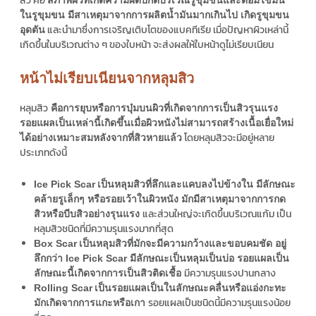
สิว คือ
สภาพผิวที่เกิดความผิดปกติบริเวณรูขุมขนและต่อมไขมัน
ในรูขุมขน มีสาเหตุมาจากการผลิตน้ำมันมากเกินไป เกิดรูขุมขน
และนำมาซึ่งการเจริญเติบโตของแบคทีเรีย เมื่อปัญหาผิวเหล่านี้
อุดตัน
เกิดขึ้นในบริเวณต่าง ๆ ของใบหน้า จะส่งผลให้ใบหน้าดูไม่เรียบเนียน
หน้าไม่เรียบเนียนจากหลุมสิว
หลุมสิว
คือการยุบหรือการบุ๋มบนผิวที่เกิดจากการเป็นสิวรุนแรง
รอยแผลเป็นเหล่านี้เกิดขึ้นเมื่อผิวหนังไม่สามารถสร้างเนื้อเยื่อใหม่
โดยหลุมสิวจะมีอยู่หลาย
ได้อย่างเหมาะสมหลังจากที่สิวหายแล้ว
ประเภทดังนี้
Ice Pick Scar
เป็นหลุมสิวที่ลึกและแคบลงไปข้างใน มีลักษณะ
คล้ายรูเล็กๆ หรือรอยเว้าในผิวหนัง มักมีสาเหตุมาจากการกด
และส่วนใหญ่จะเกิดขึ้นบริเวณแก้ม เป็น
สิวหรือบีบสิวอย่างรุนแรง
หลุมสิวชนิดที่มีความรุนแรงมากที่สุด
Box Scar
เป็นหลุมสิวที่มักจะมีความกว้างและขอบคมชัด อยู่
ลึกกว่า Ice Pick Scar มีลักษณะเป็นหลุมเป็นบ่อ รอยแผลเป็น
มีความรุนแรงปานกลาง
ลักษณะนี้เกิดจากการเป็นสิวติดเชื้อ
Rolling Scar
เป็นรอยแผลเป็นในลักษณะคลื่นหรือแอ่งกะทะ
รอยแผลเป็นชนิดนี้มีความรุนแรงน้อย
มักเกิดจากการแกะหรือเกา