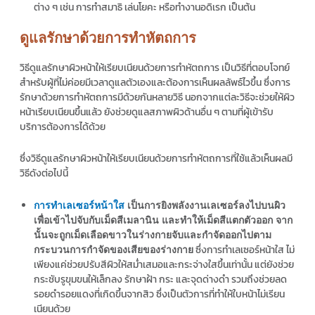
ต่าง ๆ เช่น การทำสมาธิ เล่นโยคะ หรือทำงานอดิเรก เป็นต้น
ดูแลรักษาด้วยการทำหัตถการ
วิธีดูแลรักษาผิวหน้าให้เรียบเนียนด้วยการทำหัตถการ เป็นวิธีที่ตอบโจทย์
สำหรับผู้ที่ไม่ค่อยมีเวลาดูแลตัวเองและต้องการเห็นผลลัพธ์ไวขึ้น ซึ่งการ
รักษาด้วยการทำหัตถการมีด้วยกันหลายวิธี นอกจากแต่ละวิธีจะช่วยให้ผิว
หน้าเรียบเนียนขึ้นแล้ว ยังช่วยดูแลสภาพผิวด้านอื่น ๆ ตามที่ผู้เข้ารับ
บริการต้องการได้ด้วย
ซึ่งวิธีดูแลรักษาผิวหน้าให้เรียบเนียนด้วยการทำหัตถการที่ใช้แล้วเห็นผลมี
วิธีดังต่อไปนี้
การทำเลเซอร์หน้าใส
เป็นการยิงพลังงานเลเซอร์ลงไปบนผิว
เพื่อเข้าไปจับกับเม็ดสีเมลานิน และทำให้เม็ดสีแตกตัวออก จาก
นั้นจะถูกเม็ดเลือดขาวในร่างกายจับและกำจัดออกไปตาม
ซึ่งการทำเลเซอร์หน้าใส ไม่
กระบวนการกำจัดของเสียของร่างกาย
เพียงแค่ช่วยปรับสีผิวให้สม่ำเสมอและกระจ่างใสขึ้นเท่านั้น แต่ยังช่วย
กระชับรูขุมขนให้เล็กลง รักษาฝ้า กระ และจุดด่างดำ รวมถึงช่วยลด
รอยดำรอยแดงที่เกิดขึ้นจากสิว ซึ่งเป็นตัวการที่ทำให้ใบหน้าไม่เรียน
เนียนด้วย