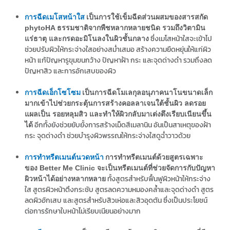
การฉีดเมโสหน้าใส
เป็นการใช้เข็มฉีดส่วนผสมของสารสกัด
phytoHA ธรรมชาติจากพืชหลากหลายชนิด รวมถึงวิตามิน
ซึ่งเมโสหน้าใสจะเข้าไป
แร่ธาตุ และกรดอะมิโนลงในผิวชั้นกลาง
ช่วยปรับผิวให้กระจ่างใสอย่างสม่ำเสมอ สร้างความยืดหยุ่นให้แก่ผิว
หน้า แก้ปัญหารูขุมขนกว้าง ปัญหาฝ้า กระ และจุดด่างดำ รวมถึงลด
ปัญหาสิว และการอักเสบของผิว
การฉีดเอ็กโซโซม
เป็นการฉีดโมเลกุลอนุภาคนาโนขนาดเล็ก
มากเข้าไปช่วยกระตุ้นการสร้างคอลลาเจนใต้ชั้นผิว ลดรอย
แผลเป็น รอยหลุมสิว และทำให้ผิวกลับมาเต่งตึงเรียบเนียนขึ้น
อีกทั้งยังช่วยยับยั้งการสร้างเม็ดสีเมลานิน อันเป็นสาเหตุของฝ้า
ได้
กระ จุดด่างดำ ช่วยบำรุงผิวพรรณให้กระจ่างใสดูฉ่ำวาวด้วย
การทำทรีตเมนต์นวดหน้า
การทำทรีตเมนต์ด้วยสูตรเฉพาะ
ของ Better Me Clinic จะเป็นทรีตเมนต์ที่ช่วยจัดการกับปัญหา
ทั้งสูตรสำหรับฟื้นฟูผิวหน้าให้กระจ่าง
ผิวหน้าได้อย่างหลากหลาย
ใส สูตรผิวหน้าตึงกระชับ สูตรลดความหมองคล้ำและจุดด่างดำ สูตร
ลดผิวอักเสบ และสูตรสำหรับสิวเห่อและสิวอุดตัน ซึ่งเป็นประโยชน์
ต่อการรักษาใบหน้าไม่เรียบเนียนอย่างมาก