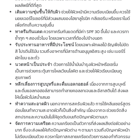
ผลลัพธ์ที่ดีที่สุด
ช่วยให้ผิวหน้ามีความเรียบเนียนขึ้น ควรใช้
เติมความชุ่มชื้นให้กับผิว
มอยเจอร์ไรเซอร์ที่มีส่วนผสมของไฮยาลูโรนิก กลีเซอรีน หรือเซราไมด์
เพื่อกักเก็บความชุ่มชื้น
ควรทาครีมกันแดดที่มีค่า SPF 30 ขึ้นไป และควรทา
ทาครีมกันแดด
ซ้ำทุก ๆ สองชั่วโมง โดยเฉพาะเวลาที่ต้องไปข้างนอก
โดยเฉพาะผักผลไม้ ธัญพืชไม่ขัด
รับประทานอาหารที่มีประโยชน์
สี โปรตีนไร้มัน รวมถึงอาหารที่มีสารต้านอนุมูลอิสระสูง เช่น เบอร์รี่
ผักโขม และถั่ว
ด้วยการใช้น้ำมันบำรุงผิวหน้าหรือเซรั่ม
นวดหน้าเป็นประจำ
เป็นการช่วยกระตุ้นการไหลเวียนโลหิต และช่วยให้ผิวเรียบเนียนดู
สุขภาพดี
เนื่องจากการสูบบุหรี่
หลีกเลี่ยงการสูบบุหรี่และดื่มแอลกอฮอล์
และดื่มแอลกอฮอล์สามารถทำลายคอลลาเจนและอีลาสตินได้ ส่งผล
ให้เนื้อผิวไม่สม่ำเสมอ
นอกจากการสครับผิวแล้ว การใช้คลีนเซอร์สูตร
ทำความสะอาดผิว
อ่อนโยนทำความสะอาดผิวก็เป็นสิ่งสำคัญ เนื่องจากจะช่วยขจัดสิ่ง
สกปรกและความมันไม่ให้อุดตันจนเกิดปัญหาผิวตามมา
ความเครียดเป็นตัวการที่ส่งผลเสียต่อผิวอย่าง
จัดการความเครียด
มาก ซึ่งจะส่งผลให้เกิดปัญหาผิวต่าง ๆ ตามมา รวมถึงปัญหาผิวหน้า
ไม่เรียบเนียนด้วย ควรหาโอกาสคลายเครียดด้วยการลองทำกิจกรรม