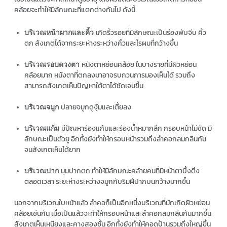
คล้อยจะทำให้มีลักษณะที่แตกต่างกันไป ดังนี้
เกิดริ้วรอยที่มีลักษณะเป็นร่องพับจีบ คิ้ว
บริเวณหน้าผากและคิ้ว
ตก สังเกตได้จากระยะห่างระหว่างคิ้วและไรผมที่กว้างขึ้น
หนังตาหย่อนคล้อย ในบางรายที่มีผิวหย่อน
บริเวณรอบดวงตา
คล้อยมาก หนังตาที่ตกลงมาอาจรบกวนการมองเห็นได้ รวมถึง
สามารถสังเกตเห็นปัญหาใต้ตาได้ชัดเจนขึ้น
ปลายจมูกดูงุ้มและเตี้ยลง
บริเวณจมูก
มีปัญหาร่องแก้มและร่องน้ำหมากลึก กรอบหน้าไม่ชัด มี
บริเวณแก้ม
ลักษณะเป็นตัวยู อีกทั้งยังทำให้กรอบหน้ารวมถึงลำคอกลมกลืนกัน
จนสังเกตเห็นได้ยาก
มุมปากตก ทำให้มีลักษณะคล้ายคนที่มีหน้าตาบึ้งตึง
บริเวณปาก
ตลอดเวลา ระยะห่างระหว่างจมูกกับริมฝีปากบนกว้างมากขึ้น
นอกจากบริเวณใบหน้าแล้ว ลำคอก็เป็นอีกหนึ่งบริเวณที่มักเกิดผิวหย่อน
คล้อยเช่นกัน เมื่อเป็นแล้วจะทำให้กรอบหน้าและลำคอกลมกลืนกันมากขึ้น
สังเกตเห็นเหนียงและคางสองชั้น อีกทั้งยังทำให้คอดูป้านรวมถึงใหญ่ขึ้น