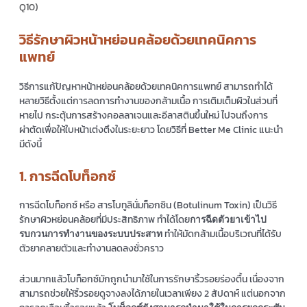
Q10)
วิธีรักษาผิวหน้าหย่อนคล้อยด้วยเทคนิคการ
แพทย์
วิธีการแก้ปัญหาหน้าหย่อนคล้อยด้วยเทคนิคการแพทย์ สามารถทำได้
หลายวิธีตั้งแต่การลดการทำงานของกล้ามเนื้อ การเติมเต็มผิวในส่วนที่
หายไป กระตุ้นการสร้างคอลลาเจนและอีลาสตินขึ้นใหม่ ไปจนถึงการ
ผ่าตัดเพื่อให้ใบหน้าเต่งตึงในระยะยาว โดยวิธีที่ Better Me Clinic แนะนำ
มีดังนี้
1. การฉีดโบท็อกซ์
การฉีดโบท็อกซ์ หรือ สารโบทูลินั่มท็อกซิน (Botulinum Toxin) เป็นวิธี
รักษาผิวหย่อนคล้อยที่มีประสิทธิภาพ ทำได้โดย
การฉีดตัวยาเข้าไป
ทำให้มัดกล้ามเนื้อบริเวณที่ได้รับ
รบกวนการทำงานของระบบประสาท
ตัวยาคลายตัวและทำงานลดลงชั่วคราว
ส่วนมากแล้วโบท็อกซ์มักถูกนำมาใช้ในการรักษาริ้วรอยร่องตื้น เนื่องจาก
สามารถช่วยให้ริ้วรอยดูจางลงได้ภายในเวลาเพียง 2 สัปดาห์ แต่นอกจาก