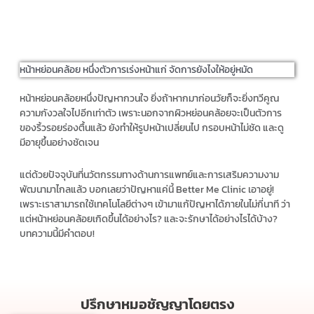
หน้าหย่อนคล้อย หนึ่งตัวการเร่งหน้าแก่ จัดการยังไงให้อยู่หมัด
หน้าหย่อนคล้อยหนึ่งปัญหากวนใจ ยิ่งถ้าหากมาก่อนวัยก็จะยิ่งทวีคูณ
ความกังวลใจไปอีกเท่าตัว เพราะนอกจากผิวหย่อนคล้อยจะเป็นตัวการ
ของริ้วรอยร่องตื้นแล้ว ยังทำให้รูปหน้าเปลี่ยนไป กรอบหน้าไม่ชัด และดู
มีอายุขึ้นอย่างชัดเจน
แต่ด้วยปัจจุบันที่นวัตกรรมทางด้านการแพทย์และการเสริมความงาม
พัฒนามาไกลแล้ว บอกเลยว่าปัญหาแค่นี้ Better Me Clinic เอาอยู่!
เพราะเราสามารถใช้เทคโนโลยีต่างๆ เข้ามาแก้ปัญหาได้ภายในไม่กี่นาที ว่า
แต่หน้าหย่อนคล้อยเกิดขึ้นได้อย่างไร? และจะรักษาได้อย่างไรได้บ้าง?
บทความนี้มีคำตอบ!
ปรึกษาหมอชัญญาโดยตรง