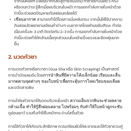
จากนั้นค่อยๆ ปล่อยปากกลับสู่ตำแหน่งเดิม ทำซ้ำอย่างน้อย 5 ครั้ง
หรือจนกว่าจะรู้สึกเมื่อยบริเวณใบหน้า การออกกำลังกายใบหน้าด้วย
ท่านี้จะช่วยลดปัญหาแก้มหย่อนคล้อยได้
สามารถทำได้โดยการนั่งหลังตรง จากนั้นให้ใช้ปากคาบ
เขียนอากาศ
ดินสอแล้วพยายามเขียนคำต่างๆ บนอากาศโดยห้ามขยับศีรษะ ทำต่อ
เนื่องครั้งละ 3 นาที ติดต่อกัน 2-3 ครั้ง การออกกำลังกายใบหน้าด้วย
ท่านี้จะช่วยทำให้กล้ามเนื้อทุกส่วนบนใบหน้าแข็งแรงและยืดหยุ่นมาก
ขึ้น
2. นวดกัวซา
การนวดกัวซาหรือกวาซา (Gua Sha หรือ Skin Scraping) เป็นศาสตร์
การบำบัดแผนจีน โดย
การนำหินที่มีความโค้งเล็กน้อย เรียบและลื่น
มากดตามจุดต่างๆ ของใบหน้าเพื่อกระตุ้นการไหลเวียนของเลือด
และขจัดสารพิษ
การนำหินกัวซามาใช้นวดบริเวณใบหน้า
ความเย็นจากหินจะช่วยคลาย
กล้ามเนื้อ ทำให้รู้สึกผ่อนคลาย ไปพร้อมๆ กับทำให้ใบหน้าดูกระชับ
ดูอ่อนเยาว์ รวมถึงทำให้ใบหน้ากระจ่างใสขึ้นด้วย
การใช้กัวซาให้เกิดประสิทธิภาพ ควรเตรียมผิวให้สะอาดและใช้กัวซาควบคู่