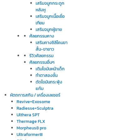
เสริมจมูกกระดูก
หลังหู
เสริมจมูกเนื้อเยื่อ
เทียม
เสริมจมูกผู้ชาย
ศัลยกรรมคาง
เสริมคางซิลิโคนขา
สั้น-ขายาว
รีวิวศัลยกรรม
ศัลยกรรมอื่นๆ
เติมไขมันหน้าเด็ก
ทำตาสองชั้น
ตัดไขมันกระพุ้ง
แก้ม
หัตถการสกิน / เครื่องเลเซอร์
Revive+Exosome
Radiesse+Sculptra
Ulthera SPT
Thermage FLX
Morpheus8 pro
UltraformerIII