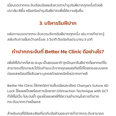
เมื่อนวดปากกระจับเรียบร้อยแล้วควรทาบำรุงริมฝีปากทุกครั้งด้วยลิ
ปบาล์ม สีผึ้ง หรือครีมบำรุงริมฝีปากเพื่อให้ความชุ้มชื่น
3. บริหารริมฝีปาก
หลังการนวดปากกระจับควรบริหารริมฝีปากทุกครั้ง เช่น การทำปากจู๋
สลับกับการยิ้มกว้างครั้งละ 3 วินาที ติดต่อกันประมาณ 3 นาที
ทำปากกระจับที่ Better Me Clinic ดีอย่างไร?
เพื่อให้ได้ปากที่สวย ละมุน เป็นธรรมชาติ ทุกปัญหาริมฝีปากที่อยากแก้ไข
สามารถปรึกษาและได้รับคำแนะนำจากคุณหมอเกียร์ได้โดยตรงแบบเคส
ต่อเคสพร้อมดีไซส์เฉพาะบุคคลด้วยเทคนิคใหม่จากเกาหลี
Better Me Clinic ใช้เทคนิคการเย็บเนียนละเอียด Chanya’s Suture 4D
Lock ไร้แผลเป็นพร้อมการฉีดยาชา Distraction Technique with GCT
ทำให้ไม่เจ็บ ไม่บวมช้ำ ดูแลโดยแพทย์ที่มีความชำนาญในการทำปาก
กระจับมากกว่าหมื่นเคส
สำหรับคนที่มีข้อสงสัยเกี่ยวกับข้อห้ามของการทำปากกระจับสามารถ