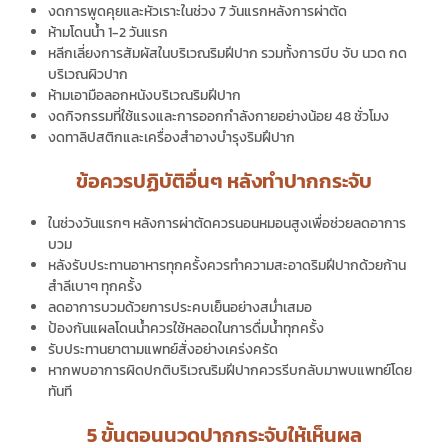
งดการพูดคุยและหัวเราะในช่วง 7 วันแรกหลังการผ่าตัด
ห้ามโดนน้ำ 1-2 วันแรก
หลีกเลี่ยงการสัมผัสในบริเวณริมฝีปาก รวมทั้งการบีบ จับ นวด กด
บริเวณผิวปาก
ห้ามเอามือลอกหนังบริเวณริมฝีปาก
งดกิจกรรมที่ใช้แรงและการออกกำลังกายอย่างน้อย 48 ชั่วโมง
งดทาลิปสติกและเครื่องสำอางบำรุงริมฝึปาก
ข้อควรปฏิบัติอื่นๆ หลังทำปากกระจับ
ในช่วงวันแรกๆ หลังการผ่าตัดควรนอนหมอนสูงเพื่อช่วยลดอาการ
บวม
หลังรับประทานอาหารทุกครั้งควรทำความสะอาดริมฝีปากด้วยก้าน
สำลีเบาๆ ทุกครั้ง
ลดอาการบวมด้วยการประคบเย็นอย่างสม่ำเสมอ
ป้องกันแผลโดนน้ำควรใช้หลอดในการดื่มน้ำทุกครั้ง
รับประทานยาตามแพทย์สั่งอย่างเคร่งครัด
หากพบอาการผิดปกติบริเวณริมฝีปากควรรีบกลับมาพบแพทย์โดย
ทันที
5 ขั้นตอนนวดปากกระจับให้เห็นผล