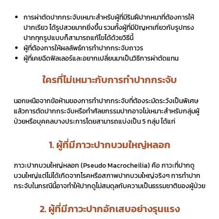
การผ่าตัดปากกระจับเหมาะสำหรับผู้ที่มีริมฝีปากหนาที่ต้องการให้
ปากเรียว ได้รูปสวยมากยิ่งขึ้น รวมทั้งผู้ที่มีปัญหาเกี่ยวกับรูปทรง
ปากทุกรูปแบบก็สามารถแก้ไขได้ด้วยวิธีนี้
ผู้ที่ต้องการให้ผลลัพธ์การทำปากกระจับถาวร
ผู้ที่เคยฉีดฟิลเลอร์และอยากเปลี่ยนมาเป็นวิธีการผ่าตัดแทน
ใครที่ไม่เหมาะกับการทำปากกระจับ
นอกเหนือจากข้อห้ามของการทำปากกระจับที่ต้องระมัดระวังเป็นพิเศษ
แล้วการตัดปากกระจับหรือทำศัลยกรรมปากอาจไม่เหมาะสำหรับกลุ่มผู้
ป่วยหรือบุคคลบางประการโดยสามารถแบ่งเป็น 5 กลุ่ม ได้แก่
1. ผู้ที่มีภาวะปากบวมใหญ่หลอก
ภาวะปากบวมใหญ่หลอก (Pseudo Macrocheilia) คือ ภาวะที่ปากดู
บวมใหญ่แต่ไม่ได้เกิดจากโรคหรือสภาพปากบวมใหญ่จริงๆ การทำปาก
กระจับในกรณีนี้อาจทำให้ปากดูไม่สมดุลกับความเป็นธรรมชาติของผู้ป่วย
2. ผู้ที่มีภาวะปากอักเสบอย่างรุนแรง