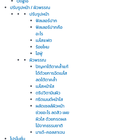
Oligio
ปรับรูปหน้า / ผิวพรรณ
ปรับรูปหน้า
ฟิลเลอร์ปาก
ฟิลเลอร์ปากคือ
อะไร
เมโสแฟต
ร้อยไหม
ไฮฟู่
ผิวพรรณ
ปัญหาใต้ตาคล้ำแก้
ได้ด้วยการฉีดเมโส
ลดใต้ตาคล้ำ
เมโสหน้าใส
ดริปวิตามินผิว
ทรีตเมนต์หน้าใส
ผลัดเซลล์ผิวหน้า
ช่วยอะไร ลดสิว เผย
ผิวใส ด้วยกรดผล
ไม้จากธรรมชาติ
มาเด้-คอลลาเจน
โปรโมชั่น