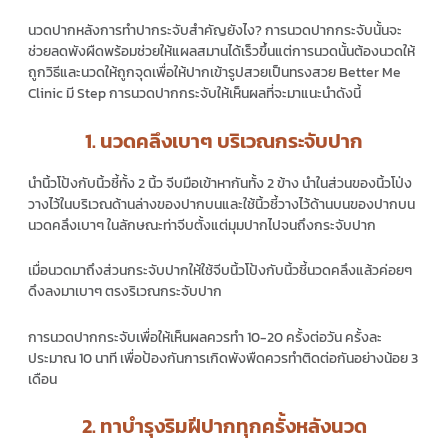
นวดปากหลังการทำปากระจับสำคัญยังไง? การนวดปากกระจับนั้นจะ
ช่วยลดพังผืดพร้อมช่วยให้แผลสมานได้เร็วขึ้นแต่การนวดนั้นต้องนวดให้
ถูกวิธีและนวดให้ถูกจุดเพื่อให้ปากเข้ารูปสวยเป็นทรงสวย Better Me
Clinic มี Step การนวดปากกระจับให้เห็นผลที่จะมาแนะนำดังนี้
1. นวดคลึงเบาๆ บริเวณกระจับปาก
นำนิ้วโป้งกับนิ้วชี้ทั้ง 2 นิ้ว จีบมือเข้าหากันทั้ง 2 ข้าง นำในส่วนของนิ้วโป่ง
วางไว้ในบริเวณด้านล่างของปากบนและใช้นิ้วชี้วางไว้ด้านบนของปากบน
นวดคลึงเบาๆ ในลักษณะท่าจีบตั้งแต่มุมปากไปจนถึงกระจับปาก
เมื่อนวดมาถึงส่วนกระจับปากให้ใช้จีบนิ้วโป้งกับนิ้วชี้นวดคลึงแล้วค่อยๆ
ดึงลงมาเบาๆ ตรงริเวณกระจับปาก
การนวดปากกระจับเพื่อให้เห็นผลควรทำ 10-20 ครั้งต่อวัน ครั้งละ
ประมาณ 10 นาที เพื่อป้องกันการเกิดพังพืดควรทำติดต่อกันอย่างน้อย 3
เดือน
2. ทาบำรุงริมฝีปากทุกครั้งหลังนวด