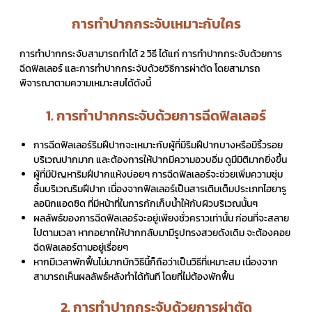
การทำปากกระจับเหมาะกับใคร
การทำปากกระจับสามารถทำได้ 2 วิธี ได้แก่ การทำปากกระจับด้วยการ
ฉีดฟิลเลอร์ และการทำปากกระจับด้วยวิธีการผ่าตัด โดยสามารถ
พิจารณาตามความเหมาะสมได้ดังนี้
1. การทำปากกระจับด้วยการฉีดฟิลเลอร์
การฉีดฟิลเลอร์ริมฝีปากจะเหมาะกับผู้ที่มีริมฝีปากบางหรือมีริ้วรอย
บริเวณปากมาก และต้องการให้ปากมีความอวบอิ่ม ดูมีมิติมากยิ่งขึ้น
ผู้ที่มีปัญหาริมฝีปากแห้งบ่อยๆ การฉีดฟิลเลอร์จะช่วยเพิ่มความชุ่ม
ชื้นบริเวณริมฝีปาก เนื่องจากฟิลเลอร์เป็นสารเติมเต็มประเภทไฮยารู
ลอนิกแอดซิด ที่มีหน้าที่ในการกักเก็บน้ำให้กับผิวบริเวณนั้นๆ
ผลลัพธ์ของการฉีดฟิลเลอร์จะอยู่เพียงชั่วคราวเท่านั้น ก่อนที่จะสลาย
ไปตามเวลา หากอยากให้ปากกลับมามีรูปทรงสวยดังเดิม จะต้องคอย
ฉีดฟิลเลอร์ตามอยู่เรื่อยๆ
หากมีเวลาพักฟื้นไม่มากนักวิธีนี้ก็ถือว่าเป็นวิธีที่เหมาะสม เนื่องจาก
สามารถเห็นผลลัพธ์หลังทำได้ทันที โดยที่ไม่ต้องพักฟื้น
2. การทำปากกระจับด้วยการผ่าตัด