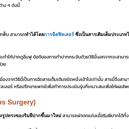
าง ๆ ดังนี้
ะพักฟื้น สามารถ
ทำได้โดย
การฉีดฟิลเลอร์
ซึ่งเป็นสารเติมเต็มประเภท
ล้วจะทำให้ปากดูอิ่มฟู ข้อดีของการทำปากกระจับด้วยวิธีนี้นอกจากจะสามา
ด้วย
 เนื่องจากวิธีนี้เป็นการฉีดสารเต็มเติมชนิดหนึ่งเข้าไปเท่านั้น สารนี้จ
ิลเลอร์ หรือปรึกษาแพทย์เพื่อทำการประเมินรุ่นที่เหมาะสมเพื่อให้ผลลั
ps Surgery)
สามารถผ่าตกแต่งเนื้อริมฝีปากได้ทั้ง
่งรูปทรงของริมฝีปากขึ้นมาใหม่