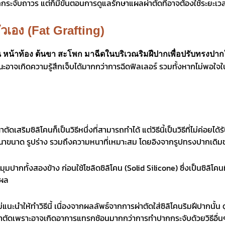
ากกระจับถาวร แต่ก็มีขั้นตอนการดูแลรักษาแผลผ่าตัดที่อาจต้องใช้ระยะเ
วเอง (Fat Grafting)
 หน้าท้อง ต้นขา สะโพก มาฉีดในบริเวณริมฝีปากเพื่อปรับทรงปากใ
่ขณะอาจเกิดความรู้สึกเจ็บได้มากกว่าการฉีดฟิลเลอร์ รวมทั้งหากไม่พอ
สริมซิลิโคนก็เป็นวิธีหนึ่งที่สามารถทำได้ แต่วิธีนี้เป็นวิธีที่ไม่ค่อ
ขนาด รูปร่าง รวมถึงความหนาที่เหมาะสม โดยอิงจากรูปทรงปากเดิมขอ
ากทั้งสองข้าง ก่อนใช้โซลิดซิลิโคน (Solid Silicone) ซึ่งเป็นซิลิโค
แผล
แนะนำให้ทำวิธีนี้ เนื่องจาก
ผลลัพธ์จากการ
ผ่าตัดใส่ซิลิโคนริมฝีปากนั้น
งผ่าตัดเพราะอาจเกิดอาการแทรกซ้อนมากกว่าการทำปากกระจับด้วยวิธีอื่น