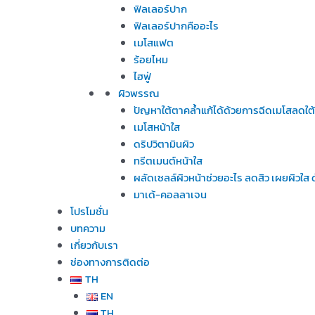
ฟิลเลอร์ปาก
ฟิลเลอร์ปากคืออะไร
เมโสแฟต
ร้อยไหม
ไฮฟู่
ผิวพรรณ
ปัญหาใต้ตาคล้ำแก้ได้ด้วยการฉีดเมโสลดใต
เมโสหน้าใส
ดริปวิตามินผิว
ทรีตเมนต์หน้าใส
ผลัดเซลล์ผิวหน้าช่วยอะไร ลดสิว เผยผิวใ
มาเด้-คอลลาเจน
โปรโมชั่น
บทความ
เกี่ยวกับเรา
ช่องทางการติดต่อ
TH
EN
TH