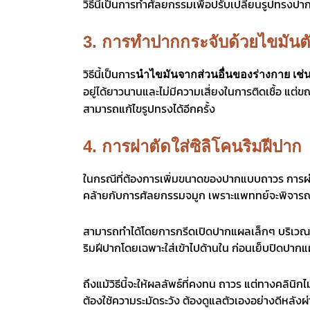
วิธีนี้เป็นการทำศัลยกรรมเพื่อปรับเปลี่ยนรูปทรงป
3. การทำปากกระจับด้วยไขมันตั
วิธีนี้เป็นการ
นำไขมันจากส่วนอื่นของร่างกาย เช่น
อยู่ได้ยาวนานและไม่มีความเสี่ยงในการติดเชื้อ แต
สามารถแก้ไขรูปทรงได้อีกครั้ง
4. การผ่าตัดใส่ซิลิโคนริมฝีปาก
ในกรณีที่ต้องการเพิ่มขนาดของปากแบบถาวร การผ่าตัดเ
คล้ายกับการศัลยกรรมจมูก เพราะแพททย์จะพิจารณา
สามารถทำได้โดยการกรีดเปิดปากแผลเล็กๆ บริเวณมุมป
ริมฝีปากโดยเฉพาะใส่เข้าไปด้านใน ก่อนเย็บปิดปาก
ถึงแม้วิธีนี้จะให้ผลลัพธ์ที่คงทน ถาวร
แต่
ทางคลินิกไม่
ต้องใช้ความระมัดระวัง ต้องดูแลตัวเองอย่างดีหลั