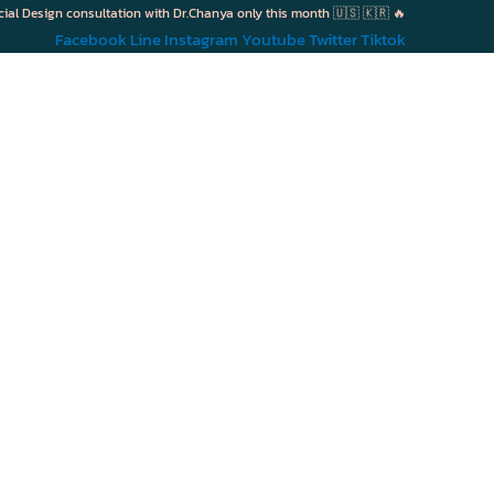
cial Design consultation with Dr.Chanya only this month 🇺🇸 🇰🇷 🔥
Facebook
Line
Instagram
Youtube
Twitter
Tiktok