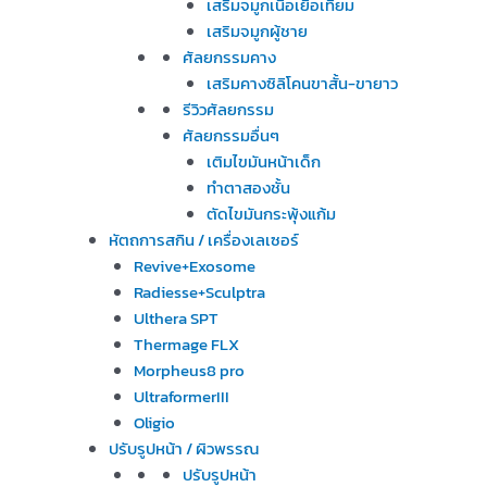
เสริมจมูกเนื้อเยื่อเทียม
เสริมจมูกผู้ชาย
ศัลยกรรมคาง
เสริมคางซิลิโคนขาสั้น-ขายาว
รีวิวศัลยกรรม
ศัลยกรรมอื่นๆ
เติมไขมันหน้าเด็ก
ทำตาสองชั้น
ตัดไขมันกระพุ้งแก้ม
หัตถการสกิน / เครื่องเลเซอร์
Revive+Exosome
Radiesse+Sculptra
Ulthera SPT
Thermage FLX
Morpheus8 pro
UltraformerIII
Oligio
ปรับรูปหน้า / ผิวพรรณ
ปรับรูปหน้า