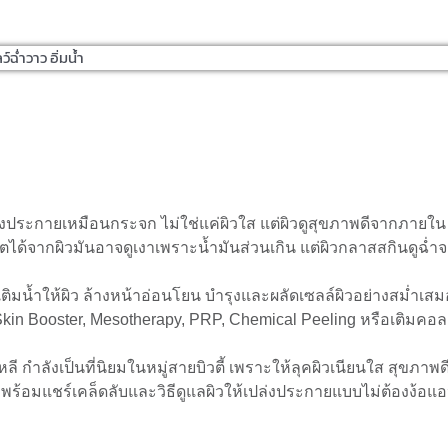
ฉ่ำวาว อิ่มน้ำ
ะเปล่งประกายเหมือนกระจก ไม่ใช่แค่ผิวใส แต่ผิวดูสุขภาพดีจากภายใน
ได้จากผิวมันอาจดูเงาเพราะน้ำมันส่วนเกิน แต่ผิวกลาสสกินดูฉ่ำจา
เติมน้ำให้ผิว ล้างหน้าอ่อนโยน บำรุงและผลัดเซลล์ผิวอย่างสม่ำเสมอ 
in Booster, Mesotherapy, PRP, Chemical Peeling หรือเติมคอลลา
ี กำลังเป็นที่นิยมในหมู่สายบิวตี้ เพราะให้ลุคผิวเนียนใส สุขภาพด
 พร้อมแชร์เคล็ดลับและวิธีดูแลผิวให้เปล่งประกายแบบไม่ต้องง้อแอ