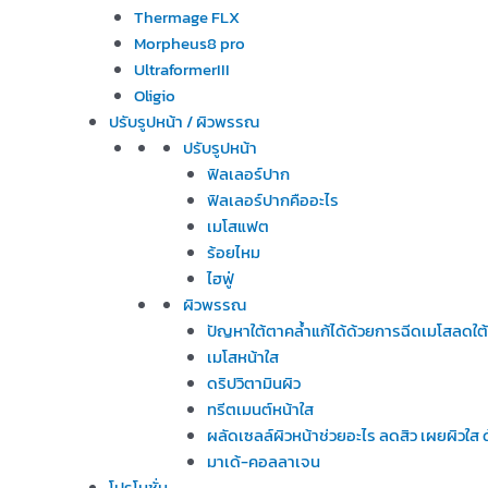
Thermage FLX
Morpheus8 pro
UltraformerIII
Oligio
ปรับรูปหน้า / ผิวพรรณ
ปรับรูปหน้า
ฟิลเลอร์ปาก
ฟิลเลอร์ปากคืออะไร
เมโสแฟต
ร้อยไหม
ไฮฟู่
ผิวพรรณ
ปัญหาใต้ตาคล้ำแก้ได้ด้วยการฉีดเมโสลดใต
เมโสหน้าใส
ดริปวิตามินผิว
ทรีตเมนต์หน้าใส
ผลัดเซลล์ผิวหน้าช่วยอะไร ลดสิว เผยผิวใ
มาเด้-คอลลาเจน
โปรโมชั่น