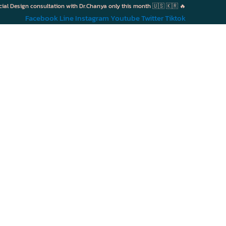
cial Design consultation with Dr.Chanya only this month 🇺🇸 🇰🇷 🔥
Facebook
Line
Instagram
Youtube
Twitter
Tiktok