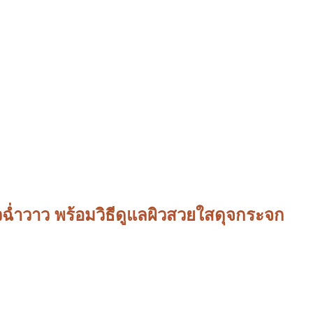
วฉ่ำวาว พร้อมวิธีดูแลผิวสวยใสดุจกระจก