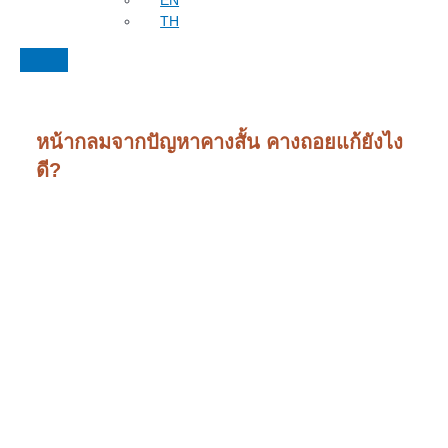
EN
TH
หน้ากลมจากปัญหาคางสั้น คางถอยแก้ยังไง
ดี?