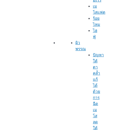
อะไร
เม
โสแฟต
ร้อย
ไหม
ไฮ
ฟู่
ผิว
พรรณ
ปัญหา
ใต้
ตา
คล้ำ
แก้
ได้
ด้วย
การ
ฉีด
เม
โส
ลด
ใต้