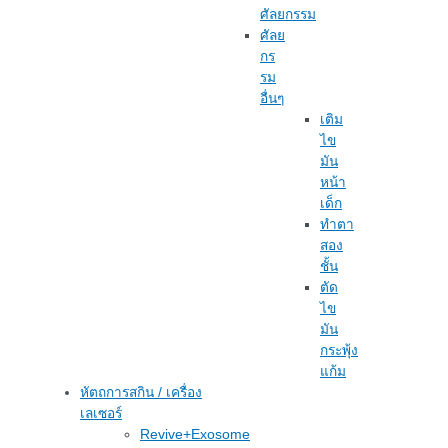
ศัลยกรรม
ศัลย
กร
รม
อื่นๆ
เติม
ไข
มัน
หน้า
เด็ก
ทำตา
สอง
ชั้น
ตัด
ไข
มัน
กระพุ้ง
แก้ม
หัตถการสกิน / เครื่อง
เลเซอร์
Revive+Exosome