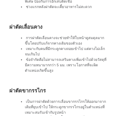
พิเศษ ป้องกันการอักเสบติดเชื้อ
ช่วงแรกหลังผ่าตัดจะเคี้ยวอาหารไม่สะดวก
ผ่
าตัดเลื่อนคาง
การผ่าตัดเลื่อนคางจะช่วยทำให้ใบหน้าดูสมดุลมาก
ขึ้นโดยปรับแก้จากคางเดิมของตัวเอง
เหมาะกับคนที่มีกระดูกคางถอยเข้าไป แต่คางไม่เล็ก
จนเกินไป
ข้อจำกัดคือไม่สามารถเสริมคางเพิ่มเข้าไปด้วยวัสดุที่
มีความหนามากกว่า 5 มม. เพราะโอกาสที่จะผิด
ตำแหน่งเกิดขึ้นสูง
ผ่
าตัดขากรรไกร
เป็นการผ่าตัดด้วยการเลื่อนขากรรไกรให้ออกมาจาก
เดิมที่ยุบเข้าไป ให้กระดูกขากรรไกรอยู่ในตำแหน่งที่
เหมาะสมรับเข้ากับรูปหน้า