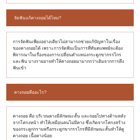
จัดฟันแก้คางถอยได้ไหม?
การจัดฟันเพียงอย่างเดียวไม่สามารถช่วยแก้ปัญหาในเรื่อง
ของคางถอยได้ เพราะการจัดฟันเป็นการที่ทันตแพทย์จะต้อง
พิจารณาในเรื่องของการเปลี่ยนตำแหน่งกระดูกขากรรไกร
และฟัน บางรายอาจทำให้คางถอยมามากกว่าเดิมจากการดึง
ฟันเข้า
คางถอยคืออะไร?
คางถอย คือ บริเวณคางมีลักษณะสั้น และถอยไปทางด้านหลัง
จากโครงหน้า ทำให้เหมือนคนไม่มีคาง ซึ่งเกิดจากโครงสร้าง
ของกระดูกกรามหรือกระดูกขากรรไกรที่มีลักษณะสั้นทำให้ดู
คางถอย เนื้อคางน้อย