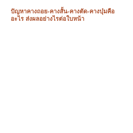
ปัญหาคางถอย-คางสั้น-คางตัด-คางบุ๋มคือ
อะไร ส่งผลอย่างไรต่อใบหน้า