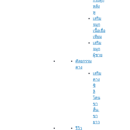
กระดูก
หลัง
หู
เสริม
จมูก
เนื้อเยื่อ
เทียม
เสริม
จมูก
ผู้ชาย
ศัลยกรรม
คาง
เสริม
คาง
ซิ
ลิ
โคน
ขา
สั้น-
ขา
ยาว
รีวิว