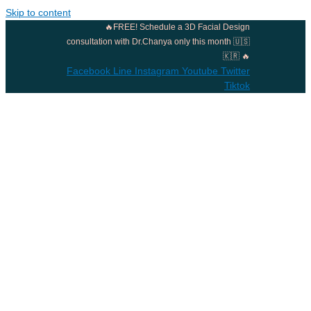
Skip to content
🔥FREE! Schedule a 3D Facial Design
consultation with Dr.Chanya only this month 🇺🇸
🇰🇷 🔥
Facebook
Line
Instagram
Youtube
Twitter
Tiktok