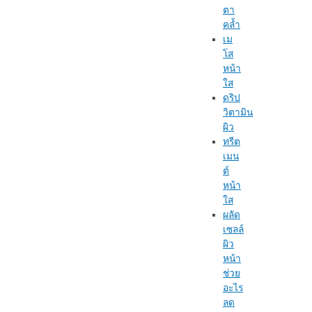
ตา
คล้ำ
เม
โส
หน้า
ใส
ดริป
วิตามิน
ผิว
ทรีต
เมน
ต์
หน้า
ใส
ผลัด
เซลล์
ผิว
หน้า
ช่วย
อะไร
ลด