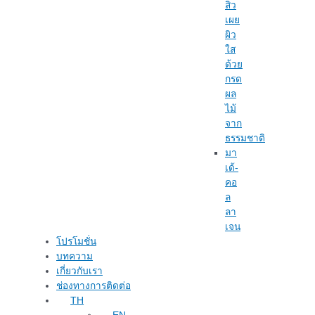
สิว
เผย
ผิว
ใส
ด้วย
กรด
ผล
ไม้
จาก
ธรรมชาติ
มา
เด้-
คอ
ล
ลา
เจน
โปรโมชั่น
บทความ
เกี่ยวกับเรา
ช่องทางการติดต่อ
TH