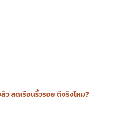
ิว ลดเรือนริ้วรอย ดีจริงไหม?