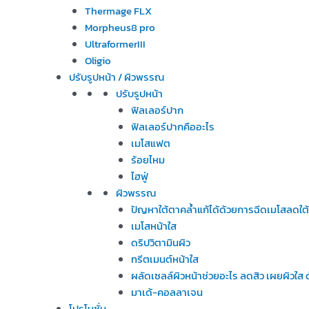
Thermage FLX
Morpheus8 pro
UltraformerIII
Oligio
ปรับรูปหน้า / ผิวพรรณ
ปรับรูปหน้า
ฟิลเลอร์ปาก
ฟิลเลอร์ปากคืออะไร
เมโสแฟต
ร้อยไหม
ไฮฟู่
ผิวพรรณ
ปัญหาใต้ตาคล้ำแก้ได้ด้วยการฉีดเมโสลดใต
เมโสหน้าใส
ดริปวิตามินผิว
ทรีตเมนต์หน้าใส
ผลัดเซลล์ผิวหน้าช่วยอะไร ลดสิว เผยผิวใ
มาเด้-คอลลาเจน
โปรโมชั่น