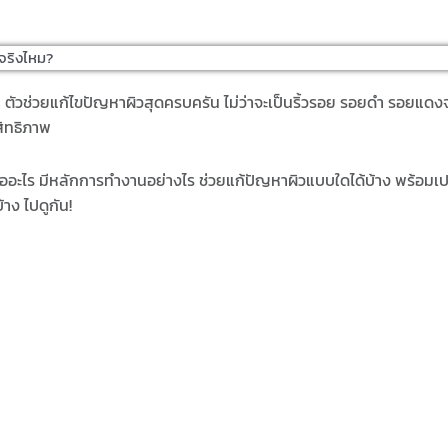
ีจริงไหม?
ัวช่วยแก้ไขปัญหาผิวสุดครบครัน ไม่ว่าจะเป็นริ้วรอย รอยดำ รอยแดงจา
ะสิทธิภาพ
ือ
อะไร มีหลักการทำงานอย่างไร ช่วยแก้ปัญหาผิวแบบใดได้บ้าง พร้อมเปร
้าง ไปดูกัน!