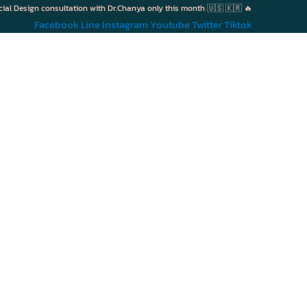
cial Design consultation with Dr.Chanya only this month 🇺🇸 🇰🇷 🔥
Facebook
Line
Instagram
Youtube
Twitter
Tiktok