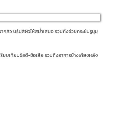
กสิว ปรับสีผิวให้สม่ำเสมอ รวมถึงช่วยกระชับรูขุม
ียบเทียบข้อดี-ข้อเสีย รวมถึงอาการข้างเคียงหลัง