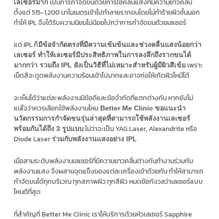
เป็นการกำจัดขนด้วยการใช้คลื่นแสงที่มีความยาวคลื่น
เลเซอร์มาก
ตั้งแต่ 515-1,200 นาโนเมตรเข้าไปทำลายรากขนโดยไม่ทำร้ายผิวชั้นนอก
ทำให้ IPL จึงได้รับความนิยมไม่น้อยไปกว่าการกำจัดขนด้วยเลเซอร์
แต่ IPL ก็
มีข้อจำกัดตรงที่มีความเข้มข้นและช่วงคลื่นแสงน้อยกว่า
เลเซอร์ ทำให้เลเซอร์มีประสิทธิภาพในการลงลึกถึงรากขนได้
เพราะ
มากกว่า รวมถึง IPL ยังเป็นวิธีที่ไม่เหมาะสำหรับผู้มีผิวสีเข้ม
เม็ดสีจะดูดพลังงานความร้อนเข้าไปมากและอาจก่อให้เกิดผิวไหม้ได้
จะเห็นได้ว่าแต่ละพลังงานมีข้อดีและข้อจำกัดที่แตกต่างกัน หากยังไม่
แน่ใจว่าควรเลือกใช้พลังงานไหน
Better Me Clinic ขอแนะนำ
นวัตกรรมการกำจัดขนรุ่นล่าสุดที่สามารถใช้พลังงานเลเซอร์
ไม่ว่าจะเป็น YAG Laser, Alexandrite หรือ
พร้อมกันได้ถึง 3 รูปแบบ
Diode Laser
ร่วมกับพลังงานแสงอย่าง IPL
เมื่อสามระดับพลังงานเลเซอร์ที่มีความยาวคลื่นต่างกันทำงานร่วมกับ
พลังงานแสง จึงผสานจุดแข็งของแต่ละเครื่องเข้าด้วยกัน ทำให้สามารถ
กำจัดขนได้ทุกบริเวณ ทุกสภาพผิว ทุกสีผิว หมดข้อกังวลว่าเลเซอร์แบบ
ไหนดีที่สุด
ที่สำคัญที่ Better Me Clinic เราให้บริการด้วยหัวเลเซอร์ Sapphire