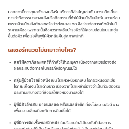
นอกจากนี้การดูแลตัวเองหลังรับบริการก็สำคัญเช่นกัน ควรหลีกเลี่ยง
การทำกิจกรรมกลางแจ้งหรือกิจกรรมที่ทำให้ผิวหน้าสัมผัสกับความร้อน
เพราะผิวหน้าหลังทำเลเซอร์จะไวต่อแสงแดด จึงง่ายต่อการเกิดผิวไหม้
ระคายเคือง เพราะฉะนั้นจึงควรทาครีมบำรุงผิวที่ให้ความอ่อนโยนและชุ่ม
ชื้นต่อผิว เพื่อเร่งฟื้นฟูให้ผิวกลับคืนสู่สภาพปกติ
เลเซอร์หนวดไม่เหมาะกับใคร?
เนื่องจากเลเซอร์อาจส่ง
สตรีมีครรภ์และสตรีที่กำลังให้นมบุตร
ผลกระทบต่อทารกในครรภ์หรือคุณแม่ได้
เช่น โรคผิวหนังอักเสบ โรคผิวหนังติดเชื้อ
กลุ่มผู้ป่วยโรคผิวหนัง
โรคสะเก็ดเงิน โรคด่างขาว เนื่องจากโรคเหล่านี้อาจจำเป็นที่จะต้องรับ
ประทานยาบางตัวที่ส่งผลให้ผิวหนังบางลงได้
ที่ยังไม่สมานตัวดี อาจ
ผู้ที่มีสิวอักเสบ บาดแผลสด หรือแผลผ่าตัด
เพิ่มความเสี่ยงที่จะเกิดการติดเชื้อได้
ในบริเวณใกล้เคียงกับที่ต้องการ
ผู้ที่มีการติดเชื้อของผิวหนัง
เลเซอร์ เช่น ผู้ที่เป็นเริมบริเวณปากในช่วง 1-2 สัปดาห์ก่อนเข้ารับ