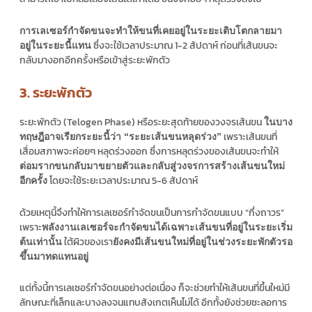
การเลเซอร์กำจัดขนจะทำให้ขนที่เคยอยู่ในระยะเติบโตกลายมา
ซึ่งจะใช้เวลาประมาณ 1-2 สัปดาห์ ก่อนที่เส้นขนจะ
อยู่ในระยะนี้แทน
กลับมางอกอีกครั้งหรือเข้าสู่ระยะพักตัว
3. ระยะพักตัว
ระยะพักตัว (Telogen Phase) หรือระยะสุดท้ายของวงจรเส้นขน
ในบาง
เพราะเส้นขนที่
ทฤษฎีอาจเรียกระยะนี้ว่า “ระยะเส้นขนหลุดร่วง”
เสื่อมสภาพจะค่อยๆ หลุดร่วงออก ซึ่งการหลุดร่วงของเส้นขนจะทำให้
ต่อมรากขนกลับมาขยายตัวและกลับสู่วงจรการสร้างเส้นขนใหม่
โดยจะใช้ระยะเวลาประมาณ 5-6 สัปดาห์
อีกครั้ง
ด้วยเหตุนี้จึงทำให้การเลเซอร์กำจัดขนเป็นการกำจัดขนแบบ “กึ่งถาวร”
เพราะ
พลังงานเลเซอร์จะกำจัดขนได้เฉพาะเส้นขนที่อยู่ในระยะเริ่ม
ใต้ผิวของเรา
ต้นเท่านั้น
ยังคงมีเส้นขนใหม่ที่อยู่ในช่วงระยะพักตัวรอ
ขึ้นมาทดแทนอยู่
แต่ทั้งนี้การเลเซอร์กำจัดขนอย่างต่อเนื่อง ก็จะช่วยทำให้เส้นขนที่ขึ้นใหม่มี
ลักษณะที่เล็กและบางลงจนแทบสังเกตเห็นไม่ได้ อีกทั้งยังช่วยชะลอการ