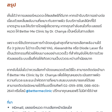
สรุป
เห็นได้ว่าการ
เลเซอร์หนวด
จะให้ผลลัพธ์ที่ดีมาก หากเข้ารับบริการอย่างต่อ
เนื่องด้วยคลื่นพลังงานที่เหมาะกับสภาพผิว รับบริการในคลินิกที่ได้
มาตรฐาน และให้บริการโดยผู้เชี่ยวชาญ หากคุณกำลังสนใจที่จะ
เลเซอร์
หนวด
ให้ Better Me Clinic by Dr. Chanya เป็นหนึ่งในทางเลือก
เพราะเราใช้นวัตกรรมการกำจัดขนรุ่นล่าสุดที่สามารถเลือกพลังงานได้
ถึง 3 รูปแบบ ไม่ว่าจะเป็น Nd:YAG, Alexandrite หรือ Diode Laser ซึ่ง
เป็นนวัตกรรมที่ช่วยให้ขนบางลงอย่างรวดเร็ว ที่สำคัญยังให้บริการด้วย
หัวเลเซอร์ระบบเย็นที่ก่อให้เกิดความเจ็บปวดระหว่างทำน้อยมาก
หากยังไม่มั่นใจว่าควรเลือกกำจัดขนหนวดด้วยวิธีใด สามารถติดต่อเข้ามา
ที่ Better Me Clinic by Dr. Chanya เพื่อให้คุณหมอประเมินสภาพผิว
ความกังวล และแนะนำหัตถการที่เหมาะสมแบบเคสบายเคสได้เลย
สามารถติดต่อนัดหมายได้ที่เบอร์โทรศัพท์ 02-059-8118, 088-603-
2641 หรือไลน์
@bettermeclinic
ปรึกษาคุณหมอฟรี ไม่มีค่าใช้จ่าย!
ที่มา
HDmall, เลเซอร์หนวด ทางเลือกหน้าเนียนใส