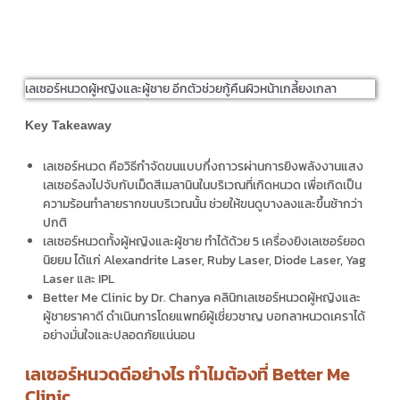
เลเซอร์หนวดผู้หญิงและผู้ชาย อีกตัวช่วยกู้คืนผิวหน้าเกลี้ยงเกลา
Key Takeaway
เลเซอร์หนวด
คือวิธีกำจัดขนแบบกึ่งถาวรผ่านการยิงพลังงานแสง
เลเซอร์ลงไปจับกับเม็ดสีเมลานินในบริเวณที่เกิดหนวด เพื่อเกิดเป็น
ความร้อนทำลายรากขนบริเวณนั้น ช่วยให้ขนดูบางลงและขึ้นช้ากว่า
ปกติ
เลเซอร์หนวดทั้งผู้หญิง
และ
ผู้ชาย
ทำได้ด้วย 5 เครื่องยิงเลเซอร์ยอด
นิยยม ได้แก่ Alexandrite Laser, Ruby Laser, Diode Laser, Yag
Laser และ IPL
Better Me Clinic by Dr. Chanya คลินิก
เลเซอร์หนวดผู้หญิง
และ
ผู้ชายราคา
ดี ดำเนินการโดยแพทย์ผู้เชี่ยวชาญ บอกลาหนวดเคราได้
อย่างมั่นใจและปลอดภัยแน่นอน
เลเซอร์หนวดดีอย่างไร ทำไมต้องที่ Better Me
Clinic