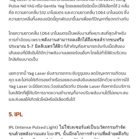
Pulse Nd:YAG หรือ Gentle Yag โดยเลเซอร์ชนิดนี้จะมีให้เลือกใช้ 2 คลื่น
คือ ความยาวคลื่น 532 นาโนเมตร และความยาวคลื่น 1,064 นาโนเมตร ซึ่ง
ความยาวคลื่นทั้งสองชนิดนี้ถูกพัฒนาขึ้นมาเพื่อแก้ปัญหาที่แตกต่างกัน
โดยความยาวคลื่น 1,064 นาโนเมตรเป็นพลังงานที่เหมาะสมที่สุดสำหรับ
การกำจัดขน เพราะ
พลังงานสามารถลงลึกได้ถึงเซลล์รากขนหรือ
ที่สำคัญคือสามารถจับกับเม็ดสีของ
ประมาณ 5-7 มิลลิเมตรใต้ผิว
เส้นของที่มีสีเข้มได้ดีกว่าพลังงานเลเซอร์ขนอื่นๆ โดยไม่ทำให้ผิวบริเวณ
ใกล้เคียงบาดเจ็บ
นอกจากนี้ Yag Laser ยังสามารถกระชับรูขุมขน ลดปัญหาการเกิดขน
คุด และไม่ก่อให้เกิดรอยดำหรือรอยแดงหลังยิงเลเซอร์อีกด้วย แต่การใช้
Yag Laser จะมีข้อควรระวังเช่นเดียวกับ Diode Laser คือหากรับบริการ
ในคลินิกที่ผู้ให้บริการขาดความชำนาญก็อาจปรับพลังงานได้ไม่เหมาะสม
และส่งผลให้เกิดผิวไหม้หรือมีเลือดซึมได้
5. IPL
IPL (Intense Pulsed Light)
ไม่ใช่เลเซอร์แต่เป็นนวัตกรรมกำจัด
โดย
ขนด้วยพลังงานแสง
IPL นั้นมีกลไกการทำงานที่คล้ายคลึงกับ