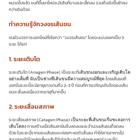
หนวดไปแล้ว ขนที่ขึ้นมาใหม่จะมีเส้นที่บางและเล็กลง รวมถึงยังขึ้นช้าลง
กว่าเดิมด้วย
ทำความรู้จักวงจรเส้นขน
ขนมีวงจรการงอกใหม่ที่เรียกว่า “วงจรเส้นขน” โดยจะแบ่งออกเป็น 3
ระยะ ได้แก่
1. ระยะเติบโต
ระยะเติบโต (Anagen Phase)
เป็นระยะที่
เส้นขนงอกและเจริญเติบโต
โดยเส้นขนที่
อย่างเต็มที่ นับเป็นช่วงที่เส้นขนมีความสมบูรณ์ที่สุด
งอกในระยะนี้จะมีอายุยาวนานถึง 2-3 ปี ก่อนที่การเจริญเติบโตของเส้น
ขนจะสั้นลงเนื่องจากอายุที่มากขึ้น
2. ระยะเสื่อมสภาพ
ระยะเสื่อมสภาพ (Catagen Phase)
เป็นระยะที่เส้นขนเริ่มชะลอการ
การสร้างเม็ดสีเมลานินจึงลดลงและจำนวนเส้นขนก็ลดลง
เติบโตลง
ด้วย ในระยะนี้รากของเส้นขนจะค่อยๆ หดตัวสั้นลง ทำให้สารอาหารไม่
สามารถเข้าไปหล่อเลี้ยงเส้นได้เท่าเดิม ขนจึงค่อยๆ หลุดร่วงลงไป