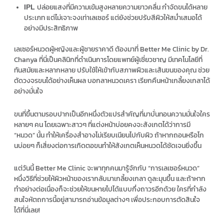
ปล่อยแสงที่มีความเข้มสูงหลายความยาวคลื่น กำจัดขนได้หลาย
IPL
ประเภท แต่ไม่เจาะจงเท่าเลเซอร์ แต่ยังช่วยปรับสีผิวให้สม่ำเสมอได้
อย่างมีประสิทธิภาพ
เลเซอร์หนวดผู้หญิง
และ
ผู้ชายราคา
ดี ต้องมาที่ Better Me Clinic by Dr.
Chanya ที่นี่เป็นคลินิกที่ดำเนินการโดยแพทย์ผู้เชี่ยวชาญ มีเทคโนโลยีที่
ทันสมัยและหลากหลาย ปรับใช้ให้เข้ากับสภาพผิวและเส้นขนของคุณ ช่วย
ตัดวงจรขนได้อย่างเห็นผล บอกลาหนวดเครา เรียกคืนหน้าเกลี้ยงเกลาได้
อย่างมั่นใจ
ขนที่ขึ้นตามรอบปากเป็นอีกหนึ่งตัวแปรสำคัญที่มาบั่นทอนความมั่นใจใคร
หลายๆ คน โดยเฉพาะสาวๆ ที่แต่งหน้าบ่อยคงจะสังเกตได้ว่าการมี
“หนวด” นั้น ทำให้เครื่องสำอางไม่เรียบเนียนไปกับผิว ถ้าหากถอนหรือโก
นบ่อยๆ ก็เสี่ยงต่อการเกิดตอขนทำให้สังเกตเห็นหนวดได้ชัดเจนยิ่งขึ้น
แต่วันนี้ Better Me Clinic จะพาทุกคนมารู้จักกับ “การเลเซอร์หนวด”
หนึ่งวิธีที่ช่วยให้ผิวหน้าของเรากลับมาเกลี้ยงเกลา ดูละมุนขึ้น และถ้าหาก
ทำอย่างต่อเนื่องก็จะช่วยให้ขนหายไปได้แบบกึ่งถาวรอีกด้วย ใครที่กำลัง
สนใจหัตถการนี้อยู่สามารถอ่านข้อมูลต่างๆ เพื่อประกอบการตัดสินใจ
ได้ที่นี่เลย!