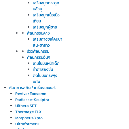
เสริมจมูกกระดูก
หลังหู
เสริมจมูกเนื้อเยื่อ
เทียม
เสริมจมูกผู้ชาย
ศัลยกรรมคาง
เสริมคางซิลิโคนขา
สั้น-ขายาว
รีวิวศัลยกรรม
ศัลยกรรมอื่นๆ
เติมไขมันหน้าเด็ก
ทำตาสองชั้น
ตัดไขมันกระพุ้ง
แก้ม
หัตถการสกิน / เครื่องเลเซอร์
Revive+Exosome
Radiesse+Sculptra
Ulthera SPT
Thermage FLX
Morpheus8 pro
UltraformerIII