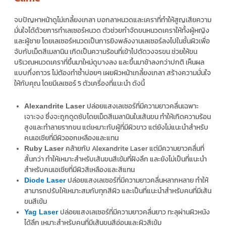
จบปัญหาหน้าดูไม่เกลี้ยงเกลา บอกลาหนวดและเคราที่ทำให้สูญเสียความ
มั่นใจได้ด้วยการทำ
เลเซอร์หนวด
ตัวช่วยกำจัดขนหนวดเคราให้ทั้ง
ผู้หญิง
และผู้ชาย โดยเลเซอร์หนวดเป็นการยิงพลังงานเลเซอร์ลงไปในชั้นผิวเพื่อ
จับกับเม็ดสีเมลานิน เกิดเป็นความร้อนที่เข้าไปตัดวงจรขน ช่วยให้ขน
บริเวณหนวดเคราที่ขึ้นมาใหม่ดูบางลง และขึ้นมาช้าลงกว่าปกติ เห็นผล
แบบกึ่งถาวร ไม่ต้องทำซ้ำบ่อยๆ เผยผิวหน้าเกลี้ยงเกลา สร้างความมั่นใจ
ให้กับคุณ โดยมีเลเซอร์ 5 ตัวเครื่องที่แนะนำ ดังนี้
ปล่อยแสงเลเซอร์ที่มีความยาวคลื่นเฉพาะ
Alexandrite Laser
เจาะจง ซึ่งจะถูกดูดซับโดยเม็ดสีเมลานินในเส้นขน ทำให้เกิดความร้อน
สูงและทำลายรากขน แต่เหมาะกับผู้ที่มีผิวขาว แต่ยังไม่แนะนำสำหรับ
คนเอเชียที่มีผิวออกเหลืองและแทน
คล้ายกับ Alexandrite Laser แต่มีความยาวคลื่นที่
Ruby Laser
สั้นกว่า ทำให้เหมาะสำหรับเส้นขนสีเข้มที่ฝังลึก และยังไม่เป็นที่แนะนำ
สำหรับคนเอเชียที่มีผิวสีเหลืองและสีแทน
ปล่อยแสงเลเซอร์ที่มีความยาวคลื่นหลากหลาย ทำให้
Diode Laser
สามารถปรับให้เหมาะสมกับทุกสีผิว และเป็นที่แนะนำสำหรับคนที่มีเส้น
ขนสีเข้ม
ปล่อยแสงเลเซอร์ที่มีความยาวคลื่นยาว ทะลุผ่านผิวหนัง
Yag Laser
ได้ลึก เหมาะสำหรับคนที่มีเส้นขนสีอ่อนและผิวสีเข้ม