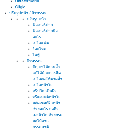
UltraformerIII
Oligio
ปรับรูปหน้า / ผิวพรรณ
ปรับรูปหน้า
ฟิลเลอร์ปาก
ฟิลเลอร์ปากคือ
อะไร
เมโสแฟต
ร้อยไหม
ไฮฟู่
ผิวพรรณ
ปัญหาใต้ตาคล้ำ
แก้ได้ด้วยการฉีด
เมโสลดใต้ตาคล้ำ
เมโสหน้าใส
ดริปวิตามินผิว
ทรีตเมนต์หน้าใส
ผลัดเซลล์ผิวหน้า
ช่วยอะไร ลดสิว
เผยผิวใส ด้วยกรด
ผลไม้จาก
ธรรมชาติ