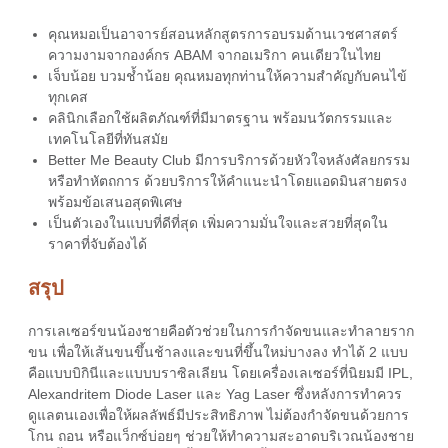
คุณหมอเป็นอาจารย์สอนหลักสูตรการอบรมด้านเวชศาสตร์
ความงามจากองค์กร ABAM จากอเมริกา คนเดียวในไทย
เจ็บน้อย บวมช้ำน้อย คุณหมอทุกท่านให้ความสำคัญกับคนไข้
ทุกเคส
คลินิกเลือกใช้ผลิตภัณฑ์ที่มีมาตรฐาน พร้อมนวัตกรรมและ
เทคโนโลยีที่ทันสมัย
Better Me Beauty Club มีการบริการด้วยหัวใจหลังศัลยกรรม
หรือทำหัตถการ ด้วยบริการให้คำแนะนำโดยแอดมินสายตรง
พร้อมข้อเสนอสุดพิเศษ
เป็นตัวเองในแบบที่ดีที่สุด เพิ่มความมั่นใจและสวยที่สุดใน
ราคาที่จับต้องได้
สรุป
การ
เลเซอร์ขนน้องชาย
คือตัวช่วยในการกำจัดขนและทำลายราก
ขน เพื่อให้เส้นขนขึ้นช้าลงและขนที่ขึ้นใหม่บางลง ทำได้ 2 แบบ
คือแบบบิกินีและแบบบราซิลเลียน โดยเครื่องเลเซอร์ที่นิยมมี IPL,
Alexandritem Diode Laser และ Yag Laser ซึ่งหลังการทำควร
ดูแลตนเองเพื่อให้ผลลัพธ์มีประสิทธิภาพ ไม่ต้องกำจัดขนด้วยการ
โกน ถอน หรือแว็กซ์บ่อยๆ ช่วยให้ทำความสะอาดบริเวณน้องชาย