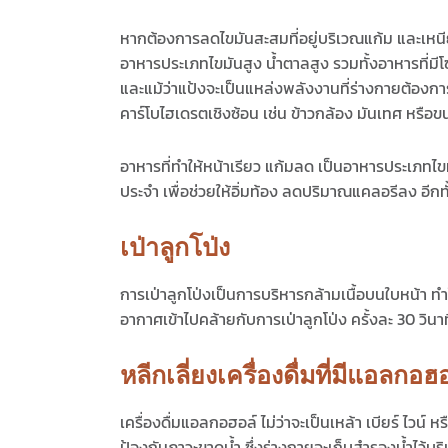
หากต้องการลดไขมันสะสมที่อยู่บริเวณแก้ม และเหนี
อาหารประเภทไขมันสูง น้ำตาลสูง รวมทั้งอาหารที่มีโ
และแม้ว่าแป้งจะเป็นแหล่งพลังงานที่ร่างกายต้องกา
คาร์โบไฮเดรตเชิงซ้อน เช่น ข้าวกล้อง มันเทศ หรือข
อาหารที่ทำให้หน้าเรียว
แก้มลด
เป็นอาหารประเภทไขมัน
ประจำ เพื่อช่วยให้อิ่มท้อง ลดปริมาณแคลอรีลง อีกท
เป่าลูกโป่ง
การเป่าลูกโป่งเป็นการบริหารกล้ามเนื้อบนใบหน้า ทำ
อากาศเข้าไปคล้ายกับการเป่าลูกโป่ง ครั้งละ 30 วินาท
หลีกเลี่ยงเครื่องดื่มที่มีแอลกอฮ
เครื่องดื่มแอลกอฮอล์ ไม่ว่าจะเป็นเหล้า เบียร์ ไวน์
ป้องกันภาวะขาดน้ำ ซึ่งร่างกายจะเก็บสำรองน้ำไว้บ