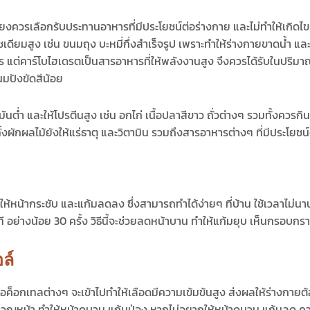
ยงควรเลือกรับประทานอาหารที่มีประโยชน์ต่อร่างกาย และไม่ทำให้เกิดไ
ซเดียมสูง เช่น ขนมถุง บะหมี่กึ่งสำเร็จรูป เพราะทำให้ร่างกายขาดน้ำ 
ร แต่คาร์โบไฮเดรตเป็นสารอาหารที่ให้พลังงานสูง จึงควรได้รับในปริมา
นมปังขัดสีน้อย
ต่ำ และให้โปรตีนสูง เช่น อกไก่ เนื้อปลาสีขาว ถั่วต่างๆ รวมทั้งควรกิ
ั้งผักผลไม้ยังให้แร่ธาตุ และวิตามิน รวมถึงสารอาหารต่างๆ ที่มีประโย
ให้หน้ากระชับ และแก้มลดลง ซึ่งสามารถทำได้ง่ายๆ ที่บ้าน ใช้เวลาไม่
ี อย่างน้อย 30 ครั้ง
วิธีนี้
จะ
ช่วยลดหน้าบาน
ทำให้แก้มยุบ เห็นกรอบกรา
อล์
 หรือค็อกเทลต่างๆ จะเข้าไปทำให้เลือดมีความเข้มข้นสูง ส่งผลให้ร่างกายต
ริเวณหน้า ทำให้หน้าดูบวม แก้มป่อง หากไม่อยากให้หน้าดูบวม
แก้มลด
คว