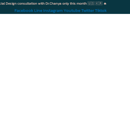
cial Design consultation with Dr.Chanya only this month 🇺🇸 🇰🇷 🔥
Facebook
Line
Instagram
Youtube
Twitter
Tiktok