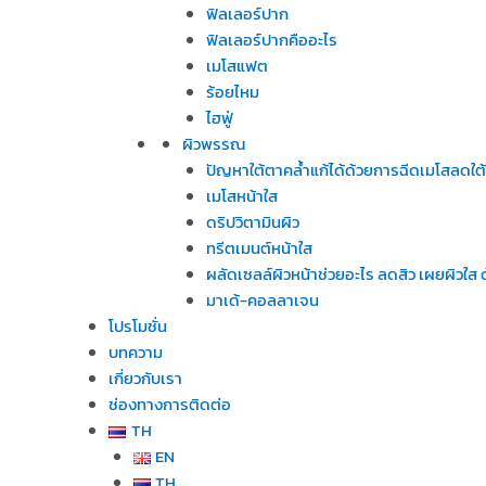
ฟิลเลอร์ปาก
ฟิลเลอร์ปากคืออะไร
เมโสแฟต
ร้อยไหม
ไฮฟู่
ผิวพรรณ
ปัญหาใต้ตาคล้ำแก้ได้ด้วยการฉีดเมโสลดใต
เมโสหน้าใส
ดริปวิตามินผิว
ทรีตเมนต์หน้าใส
ผลัดเซลล์ผิวหน้าช่วยอะไร ลดสิว เผยผิวใ
มาเด้-คอลลาเจน
โปรโมชั่น
บทความ
เกี่ยวกับเรา
ช่องทางการติดต่อ
TH
EN
TH