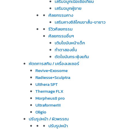
เสริมจมูกเนื้อเยื่อเทียม
เสริมจมูกผู้ชาย
ศัลยกรรมคาง
เสริมคางซิลิโคนขาสั้น-ขายาว
รีวิวศัลยกรรม
ศัลยกรรมอื่นๆ
เติมไขมันหน้าเด็ก
ทำตาสองชั้น
ตัดไขมันกระพุ้งแก้ม
หัตถการสกิน / เครื่องเลเซอร์
Revive+Exosome
Radiesse+Sculptra
Ulthera SPT
Thermage FLX
Morpheus8 pro
UltraformerIII
Oligio
ปรับรูปหน้า / ผิวพรรณ
ปรับรูปหน้า