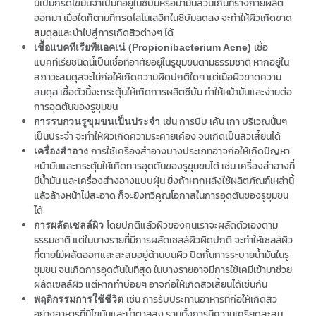
นี้เป็นกรดไขมันจำเป็นที่อยู่ในซีบัมหรือน้ำมันส่วนเกินที่ร่างกายผลิต
ออกมา เมื่อใดก็ตามที่กรดไลโนเลอิกในซีบัมลดลง จะทำให้ผิวเกิดขาด
สมดุลและนำไปสู่การเกิดสิวต่างๆ ได้
เชื้อ
เชื้อแบคทีเรียพีแอคเน่ (Propionibacterium Acne)
แบคทีเรียชนิดนี้เป็นเชื้อที่อาศัยอยู่ในรูขุมขนตามธรรมชาติ หากอยู่ใน
สภาวะสมดุลจะไม่ก่อให้เกิดความผิดปกติใดๆ แต่เมื่อผิวขาดความ
สมดุล เชื้อตัวนี้จะกระตุ้นให้เกิดการผลิตซีบัม ทำให้หน้ามันและง่ายต่อ
การอุดตันของรูขุมขน
เช่น การบีบ เค้น เกา บริเวณนั้นๆ
การรบกวนรูขุมขนเป็นประจำ
เป็นประจำ จะทำให้ผิวเกิดความระคายเคือง จนเกิดเป็นสิวเสี้ยนได้
การใช้เครื่องสำอางบางประเภทอาจก่อให้เกิดปัญหา
เครื่องสำอาง
หน้ามันและกระตุ้นให้เกิดการอุดตันของรูขุมขนได้ เช่น เครื่องสำอางที่
มีน้ำมัน และเครื่องสำงอางแบบฝุ่น ยิ่งถ้าหากหลังใช้ผลิตภัณฑ์เหล่านี้
แล้วล้างหน้าไม่สะอาด ก็จะยิ่งทวีคูณโอกาสในการอุดตันของรูขุมขน
ได้
โดยปกติแล้วผิวของคนเราจะผลัดตัวเองตาม
การผลัดเซลล์ผิว
ธรรมชาติ แต่ในบางรายที่มีการผลัดเซลล์ผิวผิดปกติ จะทำให้เซลล์ผิว
ที่ตายไม่ผลัดออกและสะสมอยู่ด้านบนผิว ปิดกั้นการระบายน้ำมันในรู
ขุมขน จนเกิดการอุดตันในที่สุด ในบางรายอาจมีการใช้เคมีเข้ามาช่วย
ผลัดเซลล์ผิว แต่หากทำบ่อยๆ อาจก่อให้เกิดสิวเสี้ยนได้เช่นกัน
เช่น การรับประทานอาหารที่ก่อให้เกิดสิว
พฤติกรรมการใช้ชีวิต
อย่างอาหารที่มีไขมันและน้ำตาลสูง รวมทั้งการมีความเครียดสะสม