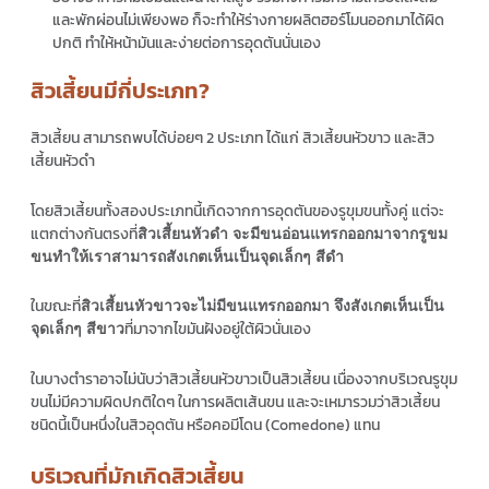
และพักผ่อนไม่เพียงพอ ก็จะทำให้ร่างกายผลิตฮอร์โมนออกมาได้ผิด
ปกติ ทำให้หน้ามันและง่ายต่อการอุดตันนั่นเอง
สิวเสี้ยนมีกี่ประเภท?
สิวเสี้ยน สามารถพบได้บ่อยๆ 2 ประเภท ได้แก่ สิวเสี้ยนหัวขาว และสิว
เสี้ยนหัวดำ
โดยสิวเสี้ยนทั้งสองประเภทนี้เกิดจากการอุดตันของรูขุมขนทั้งคู่ แต่จะ
แตกต่างกันตรงที่
สิวเสี้ยนหัวดำ จะมีขนอ่อนแทรกออกมาจากรูขม
ขนทำให้เราสามารถสังเกตเห็นเป็นจุดเล็กๆ สีดำ
ในขณะที่
สิวเสี้ยนหัวขาวจะไม่มีขนแทรกออกมา
จึงสังเกตเห็นเป็น
ที่มาจากไขมันฝังอยู่ใต้ผิวนั่นเอง
จุดเล็กๆ สีขาว
ในบางตำราอาจไม่นับว่าสิวเสี้ยนหัวขาวเป็นสิวเสี้ยน เนื่องจากบริเวณรูขุม
ขนไม่มีความผิดปกติใดๆ ในการผลิตเส้นขน และจะเหมารวมว่าสิวเสี้ยน
ชนิดนี้เป็นหนึ่งในสิวอุดตัน หรือคอมีโดน (Comedone) แทน
บริเวณที่มักเกิดสิวเสี้ยน