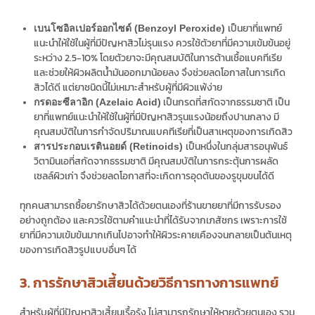
เป็นยาที่แพทย์
เบนโซอิลเปอร์ออกไซด์ (Benzoyl Peroxide)
แนะนำให้ใช้ในผู้ที่มีปัญหาสิวไม่รุนแรง ควรใช้ตัวยาที่มีความเข้มข้นอยู่
ระหว่าง 2.5-10% โดยตัวยาจะมีคุณสมบัติในการต้านเชื้อแบคทีเรีย
และช่วยให้ผิวผลิตน้ำมันออกมาน้อยลง จึงช่วยลดโอกาสในการเกิด
สิวได้ดี แต่ยาชนิดนี้ไม่เหมาะสำหรับผู้ที่มีผิวแพ้ง่าย
เป็นกรดที่สกัดจากธรรมชาติ เป็น
กรดอะซีลาอิก (Azelaic Acid)
ยาที่แพทย์แนะนำให้ใช้ในผู้ที่มีปัญหาสิวรุนแรงน้อยถึงปานกลาง มี
คุณสมบัติในการกำจัดปริมาณแบคทีเรียที่เป็นสาเหตุของการเกิดสิว
เป็นหนึ่งในกลุ่มสารอนุพันธ์
สารประกอบเรตินอยด์ (Retinoids)
วิตามินเอที่สกัดจากธรรมชาติ มีคุณสมบัติในการกระตุ้นการผลัด
เซลล์ผิวเก่า จึงช่วยลดโอกาสที่จะเกิดการอุดตันของรูขุมขนได้ดี
ทุกคนสามารถซื้อยารักษาสิวได้ด้วยตนเองที่ร้านขายยาที่มีการรับรอง
อย่างถูกต้อง และควรใช้ตามคำแนะนำที่ได้รับจากเภสัชกร เพราะการใช้
ยาที่มีความเข้มข้นมากเกินไปอาจทำให้ผิวระคายเคืองจนกลายเป็นต้นเหตุ
ของการเกิดสิวรูปแบบอื่นๆ ได้
3. การรักษาสิวเสี้ยนด้วยวิธีการทางการแพทย์
สำหรับผู้ที่มีปัญหาสิวเสี้ยนเรื้อรัง ไม่สามารถรักษาให้หายด้วยตนเอง รวม