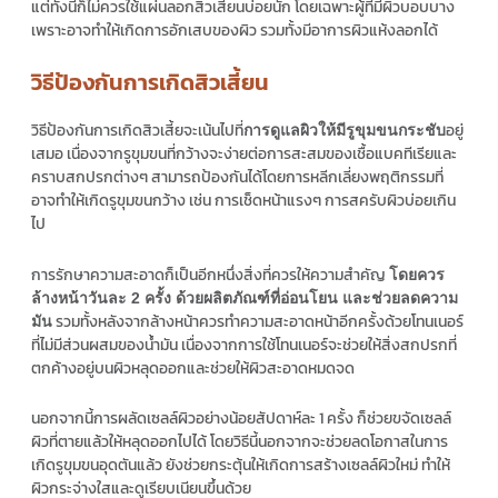
แต่ทั้งนี้ก็ไม่ควรใช้แผ่นลอกสิวเสี้ยนบ่อยนัก โดยเฉพาะผู้ที่มีผิวบอบบาง
เพราะอาจทำให้เกิดการอักเสบของผิว รวมทั้งมีอาการผิวแห้งลอกได้
วิธีป้องกันการเกิดสิวเสี้ยน
วิธีป้องกันการเกิดสิวเสี้ยจะเน้นไปที่
อยู่
การดูแลผิวให้มีรูขุมขนกระชับ
เสมอ เนื่องจากรูขุมขนที่กว้างจะง่ายต่อการสะสมของเชื้อแบคทีเรียและ
คราบสกปรกต่างๆ สามารถป้องกันได้โดยการหลีกเลี่ยงพฤติกรรมที่
อาจทำให้เกิดรูขุมขนกว้าง เช่น การเช็ดหน้าแรงๆ การสครับผิวบ่อยเกิน
ไป
การรักษาความสะอาดก็เป็นอีกหนึ่งสิ่งที่ควรให้ความสำคัญ
โดยควร
ล้างหน้าวันละ 2 ครั้ง ด้วยผลิตภัณฑ์ที่อ่อนโยน
และช่วยลดความ
รวมทั้งหลังจากล้างหน้าควรทำความสะอาดหน้าอีกครั้งด้วยโทนเนอร์
มัน
ที่ไม่มีส่วนผสมของน้ำมัน เนื่องจากการใช้โทนเนอร์จะช่วยให้สิ่งสกปรกที่
ตกค้างอยู่บนผิวหลุดออกและช่วยให้ผิวสะอาดหมดจด
นอกจากนี้การผลัดเซลล์ผิวอย่างน้อยสัปดาห์ละ 1 ครั้ง ก็ช่วยขจัดเซลล์
ผิวที่ตายแล้วให้หลุดออกไปได้ โดยวิธีนี้นอกจากจะช่วยลดโอกาสในการ
เกิดรูขุมขนอุดตันแล้ว ยังช่วยกระตุ้นให้เกิดการสร้างเซลล์ผิวใหม่ ทำให้
ผิวกระจ่างใสและดูเรียบเนียนขึ้นด้วย