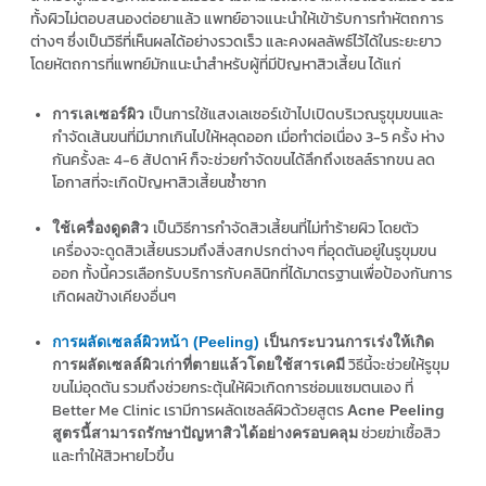
ทั้งผิวไม่ตอบสนองต่อยาแล้ว แพทย์อาจแนะนำให้เข้ารับการทำหัตถการ
ต่างๆ ซึ่งเป็นวิธีที่เห็นผลได้อย่างรวดเร็ว และคงผลลัพธ์ไว้ได้ในระยะยาว
โดยหัตถการที่แพทย์มักแนะนำสำหรับผู้ที่มีปัญหาสิวเสี้ยน ได้แก่
เป็นการใช้แสงเลเซอร์เข้าไปเปิดบริเวณรูขุมขนและ
การเลเซอร์ผิว
กำจัดเส้นขนที่มีมากเกินไปให้หลุดออก เมื่อทำต่อเนื่อง 3-5 ครั้ง ห่าง
กันครั้งละ 4-6 สัปดาห์ ก็จะช่วยกำจัดขนได้ลึกถึงเซลล์รากขน ลด
โอกาสที่จะเกิดปัญหาสิวเสี้ยนซ้ำซาก
เป็นวิธีการกำจัดสิวเสี้ยนที่ไม่ทำร้ายผิว โดยตัว
ใช้เครื่องดูดสิว
เครื่องจะดูดสิวเสี้ยนรวมถึงสิ่งสกปรกต่างๆ ที่อุดตันอยู่ในรูขุมขน
ออก ทั้งนี้ควรเลือกรับบริการกับคลินิกที่ได้มาตรฐานเพื่อป้องกันการ
เกิดผลข้างเคียงอื่นๆ
การผลัดเซลล์ผิวหน้า (Peeling)
เป็นกระบวนการเร่งให้เกิด
วิธีนี้จะช่วยให้รูขุม
การผลัดเซลล์ผิวเก่าที่ตายแล้วโดยใช้สารเคมี
ขนไม่อุดตัน รวมถึงช่วยกระตุ้นให้ผิวเกิดการซ่อมแซมตนเอง ที่
Better Me Clinic เรามีการผลัดเซลล์ผิวด้วยสูตร
Acne Peeling
ช่วยฆ่าเชื้อสิว
สูตรนี้สามารถรักษาปัญหาสิวได้อย่างครอบคลุม
และทำให้สิวหายไวขึ้น