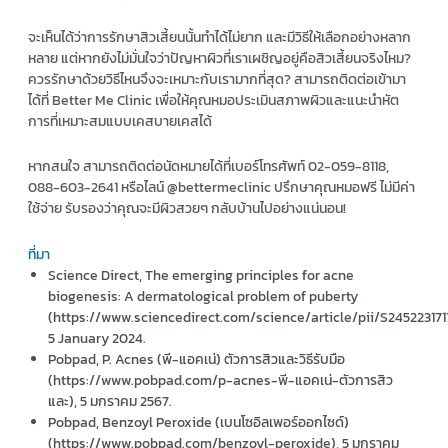
จะเห็นได้ว่าการรักษาสิวเสี้ยนนั้นทำได้ไม่ยาก และมีวิธีให้เลือกอย่างหลาก
หลาย แต่หากยังไม่มั่นใจว่าปัญหาผิวที่เราเผชิญอยู่คือสิวเสี้ยนจริงไหม?
ควรรักษาด้วยวิธีไหนจึงจะเหมาะกับเรามากที่สุด? สามารถติดต่อเข้ามา
ได้ที่ Better Me Clinic เพื่อให้คุณหมอประเมินสภาพผิวและแนะนำหัต
การที่เหมาะสมแบบเคสบายเคสได้
หากสนใจ สามารถติดต่อนัดหมายได้ที่เบอร์โทรศัพท์ 02-059-8118,
088-603-2641 หรือไลน์ @bettermeclinic ปรึกษาคุณหมอฟรี ไม่มีค่า
ใช้จ่าย รับรองว่าคุณจะมีผิวสวยๆ กลับบ้านไปอย่างแน่นอน!
ที่มา
Science Direct, The emerging principles for acne
biogenesis: A dermatological problem of puberty
(https://www.sciencedirect.com/science/article/pii/S24522317
5 January 2024.
Pobpad, P. Acnes (พี-แอคเน่) ตัวการสิวและวิธีรับมือ
(https://www.pobpad.com/p-acnes-พี-แอคเน่-ตัวการสิว
และ), 5 มกราคม 2567.
Pobpad, Benzoyl Peroxide (เบนโซอิลเพอร์ออกไซด์)
(https://www.pobpad.com/benzoyl-peroxide), 5 มกราคม