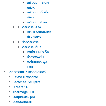
เสริมจมูกกระดูก
หลังหู
เสริมจมูกเนื้อเยื่อ
เทียม
เสริมจมูกผู้ชาย
ศัลยกรรมคาง
เสริมคางซิลิโคนขา
สั้น-ขายาว
รีวิวศัลยกรรม
ศัลยกรรมอื่นๆ
เติมไขมันหน้าเด็ก
ทำตาสองชั้น
ตัดไขมันกระพุ้ง
แก้ม
หัตถการสกิน / เครื่องเลเซอร์
Revive+Exosome
Radiesse+Sculptra
Ulthera SPT
Thermage FLX
Morpheus8 pro
UltraformerIII