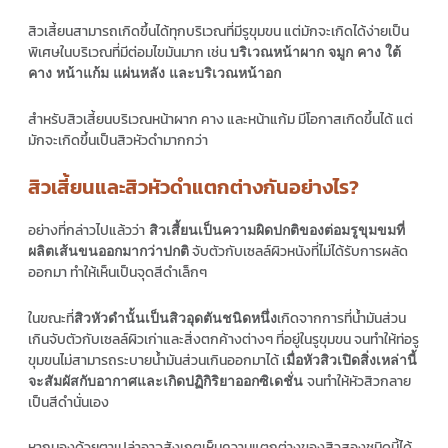
สิวเสี้ยนสามารถเกิดขึ้นได้ทุกบริเวณที่มีรูขุมขน แต่มักจะเกิดได้ง่ายเป็น
พิเศษในบริเวณที่มีต่อมไขมันมาก เช่น
บริเวณหน้าผาก จมูก คาง ใต้
คาง หน้าแก้ม แผ่นหลัง และบริเวณหน้าอก
สำหรับสิวเสี้ยนบริเวณหน้าผาก คาง และหน้าแก้ม มีโอกาสเกิดขึ้นได้ แต่
มักจะเกิดขึ้นเป็นสิวหัวดำมากกว่า
สิวเสี้ยนและสิวหัวดำแตกต่างกันอย่างไร?
อย่างที่กล่าวไปแล้วว่า
สิวเสี้ยนเป็นความผิดปกติของต่อมรูขุมขมที่
จับตัวกับเซลล์ผิวหนังที่ไม่ได้รับการผลัด
ผลิตเส้นขนออกมากว่าปกติ
ออกมา ทำให้เห็นเป็นจุดสีดำเล็กๆ
ในขณะที่
เกิดจากการที่น้ำมันส่วน
สิวหัวดำนั้นเป็นสิวอุดตันชนิดหนึ่ง
เกินจับตัวกับเซลล์ผิวเก่าและสิ่งตกค้างต่างๆ ที่อยู่ในรูขุมขน จนทำให้ท่อรู
ขุมขนไม่สามารถระบายน้ำมันส่วนเกินออกมาได้ เ
มื่อหัวสิวเปิดสิ่งเหล่านี้
จนทำให้หัวสิวกลาย
จะสัมผัสกับอากาศและเกิดปฏิกิริยาออกซิเดชั่น
เป็นสีดำนั่นเอง
หากมองด้วยตาเปล่าอาจสังเกตเห็นความแตกต่างของสิวสองชนิดนี้ได้