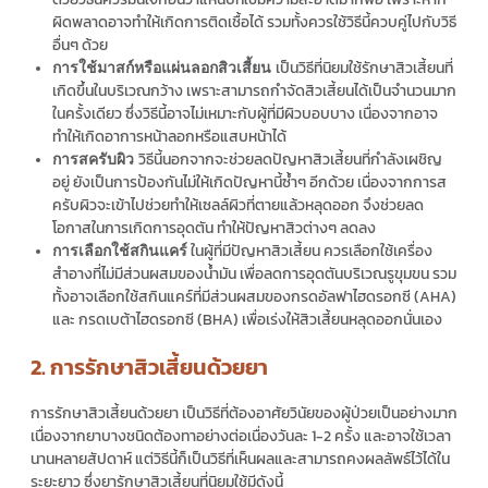
ผิดพลาดอาจทำให้เกิดการติดเชื้อได้ รวมทั้งควรใช้วิธีนี้ควบคู่ไปกับวิธี
อื่นๆ ด้วย
เป็นวิธีที่นิยมใช้รักษาสิวเสี้ยนที่
การใช้มาสก์หรือแผ่นลอกสิวเสี้ยน
เกิดขึ้นในบริเวณกว้าง เพราะสามารถกำจัดสิวเสี้ยนได้เป็นจำนวนมาก
ในครั้งเดียว ซึ่งวิธีนี้อาจไม่เหมาะกับผู้ที่มีผิวบอบบาง เนื่องจากอาจ
ทำให้เกิดอาการหน้าลอกหรือแสบหน้าได้
วิธีนี้นอกจากจะช่วยลดปัญหาสิวเสี้ยนที่กำลังเผชิญ
การสครับผิว
อยู่ ยังเป็นการป้องกันไม่ให้เกิดปัญหานี้ซ้ำๆ อีกด้วย เนื่องจากการส
ครับผิวจะเข้าไปช่วยทำให้เซลล์ผิวที่ตายแล้วหลุดออก จึงช่วยลด
โอกาสในการเกิดการอุดตัน ทำให้ปัญหาสิวต่างๆ ลดลง
ในผู้ที่มีปัญหาสิวเสี้ยน ควรเลือกใช้เครื่อง
การเลือกใช้สกินแคร์
สำอางที่ไม่มีส่วนผสมของน้ำมัน เพื่อลดการอุดตันบริเวณรูขุมขน รวม
ทั้งอาจเลือกใช้สกินแคร์ที่มีส่วนผสมของกรดอัลฟาไฮดรอกซี (AHA)
และ กรดเบต้าไฮดรอกซี (BHA) เพื่อเร่งให้สิวเสี้ยนหลุดออกนั่นเอง
2. การรักษาสิวเสี้ยนด้วยยา
การรักษาสิวเสี้ยนด้วยยา เป็นวิธีที่ต้องอาศัยวินัยของผู้ป่วยเป็นอย่างมาก
เนื่องจากยาบางชนิดต้องทาอย่างต่อเนื่องวันละ 1-2 ครั้ง และอาจใช้เวลา
นานหลายสัปดาห์ แต่วิธีนี้ก็เป็นวิธีที่เห็นผลและสามารถคงผลลัพธ์ไว้ได้ใน
ระยะยาว ซึ่งยารักษาสิวเสี้ยนที่นิยมใช้มีดังนี้