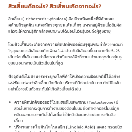
สิวเสี้ยนคืออะไร? สิวเสี้ยนเกิดจากอะไร?
สิวเสี้ยน (Trichostasis Spinulosa) คือ
สิวชนิดหนึ่งที่มีลักษณะ
เมื่อสัมผัส
คล้ายสิวอุดตัน แต่จะมีกระจุกขนเส้นเล็กๆ แทรกอยู่ด้วย
แล้วจะให้ความรู้สึกคล้ายหนาม พบได้บ่อยในวัยรุ่นจนถึงผู้สูงอายุ
โดย
ทำให้จากเดิมที่
สิวเสี้ยนจะเกิดจากความผิดปกติของต่อมรูขุมขน
1 รูขุมขนควรมีเส้นขนเกิดเพียง 1-4 เส้น ดันมีเส้นขนขึ้นมามากถึง 5-25
เส้น ก่อนที่เส้นขนเหล่านี้จะรวมตัวกับเซลล์ผิวที่ตายแล้วและอุดตันอยู่ในรู
ขุมขน จนกลายเป็นสิวเสี้ยนในที่สุด
ปัจจุบันยังไม่สามารถระบุกลไกที่ทำให้เกิดความผิดปกตินี้ได้อย่าง
แต่พบว่าสิวเสี้ยนมักเกิดในบริเวณที่มีต่อมไขมันมาก ทำให้ปัจจัย
แน่ชัด
เหล่านี้อาจเป็นตัวกระตุ้นให้เกิดสิวเสี้ยนได้ เช่น
ฮอร์โมนเพศชาย (Testosterone) มี
ความผิดปกติของฮอร์โมน
ส่วนในการกระตุ้นการทำงานของต่อมไขมัน ซึ่งถ้าหากฮอร์โมนนี้ถูก
ผลิตออกมามากเกินไปก็จะยิ่งทำให้หน้ามันและง่ายต่อการเกิดสิว
เสี้ยน
กรดชนิด
ปริมาณกรดไขมันไลโนเลอิก (Linoleic Acid) ลดลง