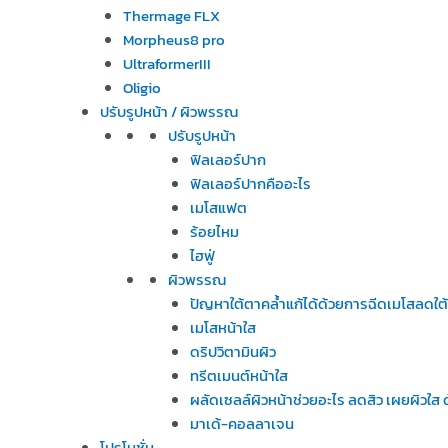
Thermage FLX
Morpheus8 pro
UltraformerIII
Oligio
ปรับรูปหน้า / ผิวพรรณ
ปรับรูปหน้า
ฟิลเลอร์ปาก
ฟิลเลอร์ปากคืออะไร
เมโสแฟต
ร้อยไหม
ไฮฟู่
ผิวพรรณ
ปัญหาใต้ตาคล้ำแก้ได้ด้วยการฉีดเมโสลดใต
เมโสหน้าใส
ดริปวิตามินผิว
ทรีตเมนต์หน้าใส
ผลัดเซลล์ผิวหน้าช่วยอะไร ลดสิว เผยผิวใ
มาเด้-คอลลาเจน
โปรโมชั่น