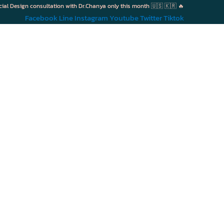
cial Design consultation with Dr.Chanya only this month 🇺🇸 🇰🇷 🔥
Facebook
Line
Instagram
Youtube
Twitter
Tiktok