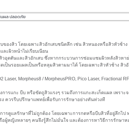
เห็นผล ปลอดภัย
บของสิว โดยเฉพาะสิวอักเสบชนิดลึก เช่น สิวหนองหรือสิวหัวช้าง เ
๋มและผิวหน้าไม่เรียบเนียน
้งสิวอุดตันและสิวอักเสบ ซึ่งหากกระบวนการซ่อมแซมผิวหลังสิวหา
ป็นรอยแผลเป็นหรือหลุมสิวตามมาได้ โดยเฉพาะสิวหัวช้าง สิวอักเส
l CO2 Laser, Morpheus8 / MorpheusPRO, Pico Laser, Fractional 
ี่ยงการแกะ บีบ หรือขัดถูสิวแรงๆ รวมถึงการแกะสะเก็ดแผล เพราะจะ
แรง ควรรีบปรึกษาแพทย์เพื่อรับการรักษาอย่างทันท่วงที
การดูแลรักษาที่ไม่ถูกต้อง โดยเฉพาะการกดหรือบีบสิวที่อยู่ลึกไ
ยหรือผู้หญิงหลายๆ คนจึงรู้สึกไม่มั่นใจ และต้องการหาวิธีการรักษาห