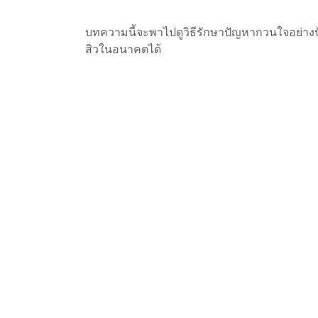
บทความนี้จะพาไปดูวิธีรักษาปัญหากวนใจอย่างปั
สิวในอนาคตได้