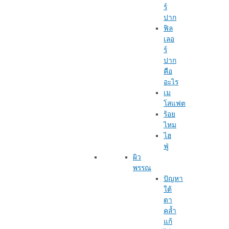
ร์
ปาก
ฟิล
เลอ
ร์
ปาก
คือ
อะไร
เม
โสแฟต
ร้อย
ไหม
ไฮ
ฟู่
ผิว
พรรณ
ปัญหา
ใต้
ตา
คล้ำ
แก้