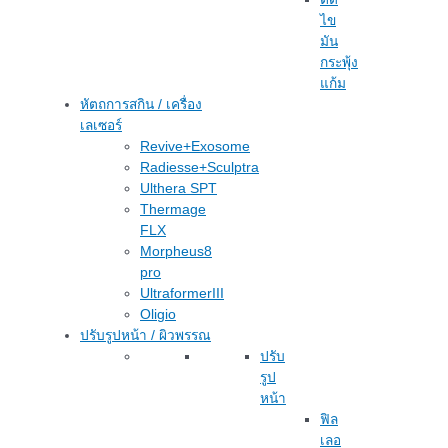
ไข
มัน
กระพุ้ง
แก้ม
หัตถการสกิน / เครื่อง
เลเซอร์
Revive+Exosome
Radiesse+Sculptra
Ulthera SPT
Thermage
FLX
Morpheus8
pro
UltraformerIII
Oligio
ปรับรูปหน้า / ผิวพรรณ
ปรับ
รูป
หน้า
ฟิล
เลอ