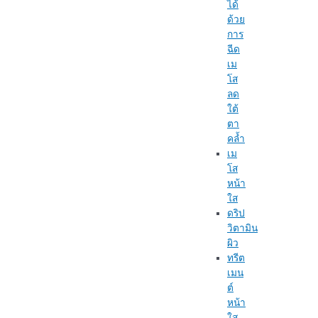
ได้
ด้วย
การ
ฉีด
เม
โส
ลด
ใต้
ตา
คล้ำ
เม
โส
หน้า
ใส
ดริป
วิตามิน
ผิว
ทรีต
เมน
ต์
หน้า
ใส