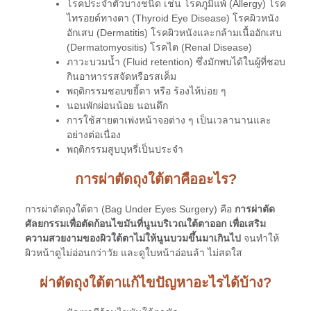
โรคประจำตัวบางชนิด เช่น โรคภูมิแพ้ (Allergy) โรค
ไทรอยด์ทางตา (Thyroid Eye Disease) โรคผิวหนัง
อักเสบ (Dermatitis) โรคผิวหนังและกล้ามเนื้ออักเสบ
(Dermatomyositis) โรคไต (Renal Disease)
ภาวะบวมน้ำ (Fluid retention) ซึ่งมักพบได้ในผู้ที่ชอบ
กินอาหารรสจัดหรือรสเค็ม
พฤติกรรมชอบขยี้ตา หรือ ร้องไห้บ่อย ๆ
นอนพักผ่อนน้อย นอนดึก
การใช้สายตาเพ่งหน้าจอต่าง ๆ เป็นเวลานานและ
อย่างต่อเนื่อง
พฤติกรรมสูบบุหรี่เป็นประจำ
การผ่าตัดถุงใต้ตาคืออะไร?
การผ่าตัดถุงใต้ตา (Bag Under Eyes Surgery) คือ
การผ่าตัด
ศัลยกรรมเพื่อตัดก้อนไขมันที่นูนบริเวณใต้ตาออก เพื่อเสริม
ความสวยงามของผิวใต้ตาไม่ให้นูนบวมขึ้นมาเกินไป
จนทำให้
ผิวหน้าดูไม่อ่อนกว่าวัย และดูใบหน้าอ่อนล้า ไม่สดใส
ผ่าตัดถุงใต้ตาแก้ไขปัญหาอะไรได้บ้าง?