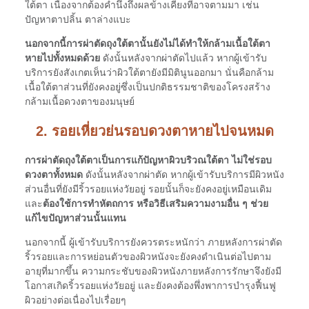
ใต้ตา เนื่องจากต้องคำนึงถึงผลข้างเคียงที่อาจตามมา เช่น
ปัญหาตาปลิ้น ตาล่างแบะ
นอกจากนี้การผ่าตัดถุงใต้ตานั้นยังไม่ได้ทำให้กล้ามเนื้อใต้ตา
หายไปทั้งหมดด้วย
ดังนั้นหลังจากผ่าตัดไปแล้ว หากผู้เข้ารับ
บริการยังสังเกตเห็นว่าผิวใต้ตายังมีมิตินูนออกมา นั่นคือกล้าม
เนื้อใต้ตาส่วนที่ยังคงอยู่ซึ่งเป็นปกติธรรมชาติของโครงสร้าง
กล้ามเนื้อดวงตาของมนุษย์
2. รอยเหี่ยวย่นรอบดวงตาหายไปจนหมด
การผ่าตัดถุงใต้ตาเป็นการแก้ปัญหาผิวบริวณใต้ตา ไม่ใช่รอบ
ดวงตาทั้งหมด
ดังนั้นหลังจากผ่าตัด หากผู้เข้ารับบริการมีผิวหนัง
ส่วนอื่นที่ยังมีริ้วรอยแห่งวัยอยู่ รอยนั้นก็จะยังคงอยู่เหมือนเดิม
และ
ต้องใช้การทำหัตถการ หรือวิธีเสริมความงามอื่น ๆ ช่วย
แก้ไขปัญหาส่วนนั้นแทน
นอกจากนี้ ผู้เข้ารับบริการยังควรตระหนักว่า ภายหลังการผ่าตัด
ริ้วรอยและการหย่อนตัวของผิวหนังจะยังคงดำเนินต่อไปตาม
อายุที่มากขึ้น ความกระชับของผิวหนังภายหลังการรักษาจึงยังมี
โอกาสเกิดริ้วรอยแห่งวัยอยู่ และยังคงต้องพึ่งพาการบำรุงฟื้นฟู
ผิวอย่างต่อเนื่องไปเรื่อยๆ