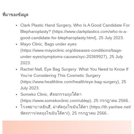
ที่มาของข้อมูล
Clark Plastic Hand Surgery, Who Is A Good Candidate For
Blepharoplasty? (https://www.clarkplastics.com/who-is-a-
good-candidate-for-blepharoplasty.html), 25 July 2023.
Mayo Clinic, Bags under eyes
(https://www.mayoclinic.org/diseases-conditions/bags-
under-eyes/symptoms-causes/syc-20369927), 25 July
2023.
Rachel Nall, Eye Bag Surgery: What You Need to Know If
You’re Considering This Cosmetic Surgery
(https://www.healthline.com/health/eye-bag-surgery), 25
July 2023.
Someko Clinic, ศัลยกรรมถุงใต้ตา
(https://www.somekoclinic.com/ublep), 25 กรกฎาคม 2566..
โรงพยาบาลยันฮี, ผ่าตัดถุงไขมันใต้ตา (https://th.yanhee.net/
หัตถการ/ลดถุงไขมันใต้ตา/), 25 กรกฎาคม 2566..