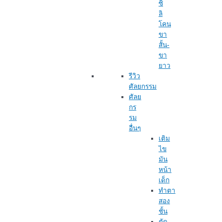
ซิ
ลิ
โคน
ขา
สั้น-
ขา
ยาว
รีวิว
ศัลยกรรม
ศัลย
กร
รม
อื่นๆ
เติม
ไข
มัน
หน้า
เด็ก
ทำตา
สอง
ชั้น
ตัด