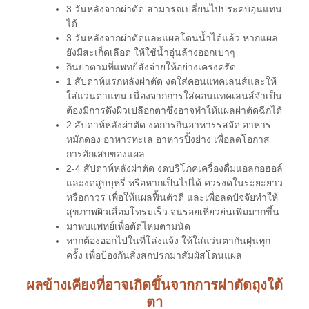
3 วันหลังจากผ่าตัด สามารถเปลี่ยนไปประคบอุ่นแทน
ได้
3 วันหลังจากผ่าตัดและแผลโดนน้ำได้แล้ว หากแผล
ยังมีสะเก็ดเลือด ให้ใช้น้ำอุ่นล้างออกเบาๆ
กินยาตามที่แพทย์สั่งจ่ายให้อย่างเคร่งครัด
1 สัปดาห์แรกหลังผ่าตัด งดใส่คอนแทคเลนส์และให้
ใส่แว่นตาแทน เนื่องจากการใส่คอนแทคเลนส์จำเป็น
ต้องมีการดึงผิวเปลือกตาซึ่งอาจทำให้แผลผ่าตัดฉีกได้
2 สัปดาห์หลังผ่าตัด งดการกินอาหารรสจัด อาหาร
หมักดอง อาหารทะเล อาหารปิ้งย่าง เพื่อลดโอกาส
การอักเสบของแผล
2-4 สัปดาห์หลังผ่าตัด งดบริโภคเครื่องดื่มแอลกอฮอล์
และงดสูบบุหรี่ หรือหากเป็นไปได้ ควรงดในระยะยาว
หรือถาวร เพื่อให้แผลฟื้นตัวดี และเพื่อลดปัจจัยทำให้
สุขภาพผิวเสื่อมโทรมเร็ว จนรอยเหี่ยวย่นเพิ่มมากขึ้น
มาพบแพทย์เพื่อตัดไหมตามนัด
หากต้องออกไปในที่โล่งแจ้ง ให้ใส่แว่นตากันฝุ่นทุก
ครั้ง เพื่อป้องกันสิ่งสกปรกมาสัมผัสโดนแผล
ผลข้างเคียงที่อาจเกิดขึ้นจากการผ่าตัดถุงใต้
ตา