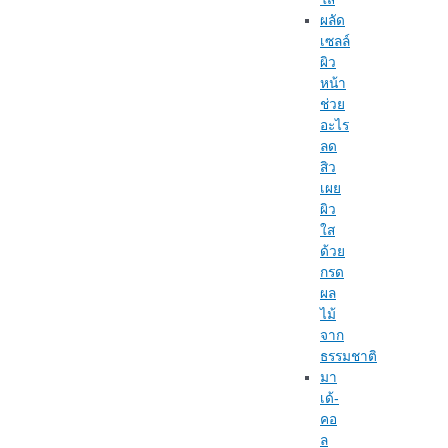
ผลัด
เซลล์
ผิว
หน้า
ช่วย
อะไร
ลด
สิว
เผย
ผิว
ใส
ด้วย
กรด
ผล
ไม้
จาก
ธรรมชาติ
มา
เด้-
คอ
ล