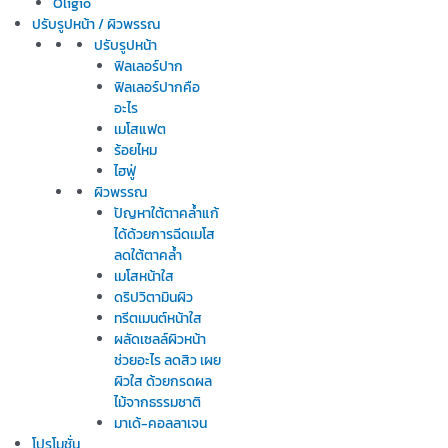
Oligio
ปรับรูปหน้า / ผิวพรรณ
ปรับรูปหน้า
ฟิลเลอร์ปาก
ฟิลเลอร์ปากคือ
อะไร
เมโสแฟต
ร้อยไหม
ไฮฟู่
ผิวพรรณ
ปัญหาใต้ตาคล้ำแก้
ได้ด้วยการฉีดเมโส
ลดใต้ตาคล้ำ
เมโสหน้าใส
ดริปวิตามินผิว
ทรีตเมนต์หน้าใส
ผลัดเซลล์ผิวหน้า
ช่วยอะไร ลดสิว เผย
ผิวใส ด้วยกรดผล
ไม้จากธรรมชาติ
มาเด้-คอลลาเจน
โปรโมชั่น