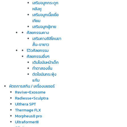
เสริมจมูกกระดูก
หลังหู
เสริมจมูกเนื้อเยื่อ
เทียม
เสริมจมูกผู้ชาย
ศัลยกรรมคาง
เสริมคางซิลิโคนขา
สั้น-ขายาว
รีวิวศัลยกรรม
ศัลยกรรมอื่นๆ
เติมไขมันหน้าเด็ก
ทำตาสองชั้น
ตัดไขมันกระพุ้ง
แก้ม
หัตถการสกิน / เครื่องเลเซอร์
Revive+Exosome
Radiesse+Sculptra
Ulthera SPT
Thermage FLX
Morpheus8 pro
UltraformerIII