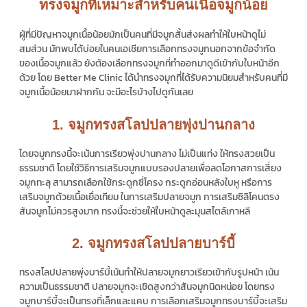
ทรงจมูกที่เหมาะสำหรับคนเนื้อจมูกน้อย
ผู้ที่มีปัญหาจมูกเนื้อน้อยมักเป็นคนที่มีจมูกสั้นส่งผลทำให้ใบหน้าดูไม่
สมส่วน มักพบได้บ่อยในคนเอเชียการเลือกทรงจมูกนอกจากข้อจำกัด
ของเนื้อจมูกแล้ว ยังต้องเลือกทรงจมูกที่ทำออกมาดูดีเข้ากับใบหน้าอีก
ด้วย โดย Better Me Clinic ได้นำทรงจมูกที่ได้รับความนิยมสำหรับคนที่มี
จมูกเนื้อน้อยมาฝากกัน จะมีอะไรบ้างไปดูกันเลย
1. จมูกทรงสโลปปลายพุ่งปานกลาง
โดยจมูกทรงนี้จะเน้นการเรียวพุ่งปานกลาง ไม่เป็นแท่ง ให้ทรงสวยเป็น
ธรรมชาติ โดยใช้วิธีการเสริมจมูกแบบรองปลายเพื่อลดโอกาสการเสี่ยง
จมูกทะลุ สามารถเลือกใช้กระดูกซี่โครง กระดูกอ่อนหลังใบหู หรือการ
เสริมจมูกด้วยเนื้อเยื่อเทียม ในการเสริมปลายจมูก การเสริมซิลิโคนตรง
สันจมูกไม่ควรสูงมาก ทรงนี้จะช่วยให้ใบหน้าดูละมุนสไตล์เกาหลี
2. จมูกทรงสโลปปลายบาร์บี้
ทรงสโลปปลายพุ่งบาร์บี้เน้นทำให้ปลายจมูกยาวเรียวเข้ากับรูปหน้า เน้น
ความเป็นธรรมชาติ ปลายจมูกจะเชิดสูงกว่าสันจมูกนิดหน่อย โดยทรง
จมูกบาร์บี้จะเป็นทรงที่เล็กและแคบ การเลือกเสริมจมูกทรงบาร์บี้จะเสริม