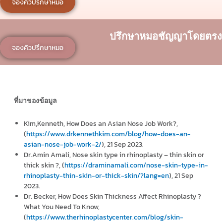
จองคิวปรึกษาหมอ
ปรึกษาหมอชัญญาโดยตรง
จองคิวปรึกษาหมอ
ที่มาของข้อมูล
Kim,Kenneth, How Does an Asian Nose Job Work?,
(
https://www.drkennethkim.com/blog/how-does-an-
asian-nose-job-work-2/
), 21 Sep 2023.
Dr.Amin Amali, Nose skin type in rhinoplasty – thin skin or
thick skin ?, (
https://draminamali.com/nose-skin-type-in-
rhinoplasty-thin-skin-or-thick-skin/?lang=en
), 21 Sep
2023.
Dr. Becker, How Does Skin Thickness Affect Rhinoplasty ?
What You Need To Know,
(
https://www.therhinoplastycenter.com/blog/skin-