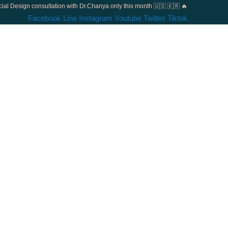
al Design consultation with Dr.Chanya only this month 🇺🇸 🇰🇷 🔥
Facebook
Line
Instagram
Youtube
Twitter
Tiktok