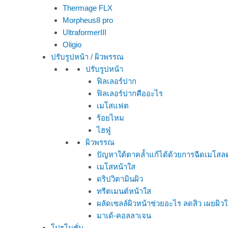
Thermage FLX
Morpheus8 pro
UltraformerIII
Oligio
ปรับรูปหน้า / ผิวพรรณ
ปรับรูปหน้า
ฟิลเลอร์ปาก
ฟิลเลอร์ปากคืออะไร
เมโสแฟต
ร้อยไหม
ไฮฟู่
ผิวพรรณ
ปัญหาใต้ตาคล้ำแก้ได้ด้วยการฉีดเมโสล
เมโสหน้าใส
ดริปวิตามินผิว
ทรีตเมนต์หน้าใส
ผลัดเซลล์ผิวหน้าช่วยอะไร ลดสิว เผยผิ
มาเด้-คอลลาเจน
โปรโมชั่น