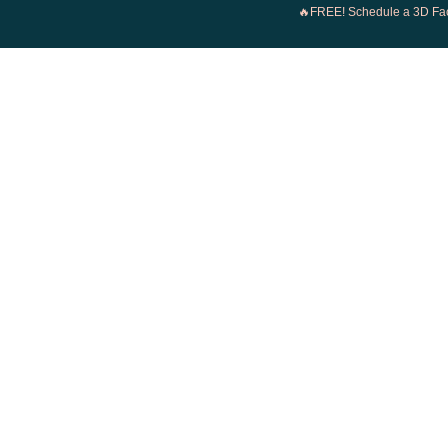
🔥FREE! Schedule a 3D Faci