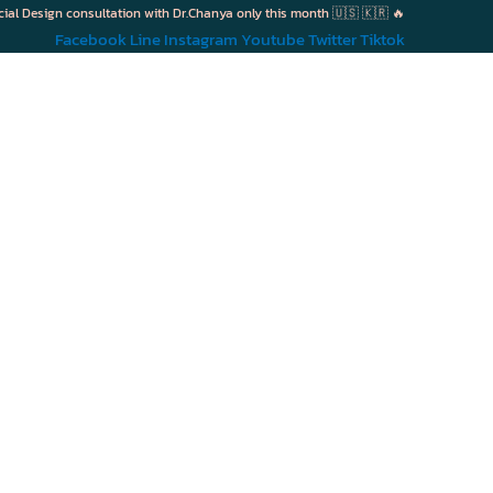
cial Design consultation with Dr.Chanya only this month 🇺🇸 🇰🇷 🔥
Facebook
Line
Instagram
Youtube
Twitter
Tiktok