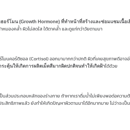
อร์โมน (Growth Hormone) ที่ทำหน้าที่สร้างและซ่อมแซมเนื้อเยื่อ
าหมองคล้ำ ผิวไม่สดใส ใต้ตาคล้ำ และดูแก่กว่าวัยตามมา
อร์โมนคอร์ติซอล (Cortisol) ออกมามากกว่าปกติ ผิวที่เคยสุขภาพดีอาจอ
ได้ด้วย
ะตุ้นให้เกิดการผลิตเม็ดสีมากผิดปกติจนทำให้เกิดฝ้า
น้ำเป็นส่วนประกอบหลักของร่างกาย ถ้าหากเราดื่มน้ำไม่เพียงพอต่อควา
ระสิทธิภาพแล้ว ยังทำให้เกิดปัญหาผิวตามมาได้อีกมากมาย ไม่ว่าจะเป็