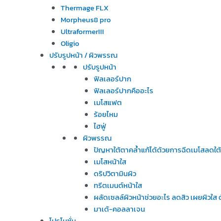
Thermage FLX
Morpheus8 pro
UltraformerIII
Oligio
ปรับรูปหน้า / ผิวพรรณ
ปรับรูปหน้า
ฟิลเลอร์ปาก
ฟิลเลอร์ปากคืออะไร
เมโสแฟต
ร้อยไหม
ไฮฟู่
ผิวพรรณ
ปัญหาใต้ตาคล้ำแก้ได้ด้วยการฉีดเมโสลดใต
เมโสหน้าใส
ดริปวิตามินผิว
ทรีตเมนต์หน้าใส
ผลัดเซลล์ผิวหน้าช่วยอะไร ลดสิว เผยผิวใ
มาเด้-คอลลาเจน
โปรโมชั่น