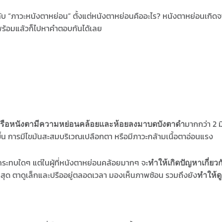
กับ “ภาวะหนังตาหย่อน” ตั้งแต่หนังตาหย่อนคืออะไร? หนังตาหย่อนเกิด
ากพร้อมแล้วก็ไปหาคำตอบกันได้เลย
มากกว่า 2 ม
รือหนังตามีความหย่อนคล้อยและห้อยลงมาบดบังตาดำ
ากขึ้น การมีไขมันสะสมบริเวณเปลือกตา หรือมีภาวะกล้ามเนื้อตาอ่อนแรง
ระทบใดๆ แต่ในผู้ที่หนังตาหย่อนคล้อยมากๆ จะ
ทำให้เกิดปัญหาเกี่ยว
ไม่สุด ตาดูเล็กและปรืออยู่ตลอดเวลา มองเห็นภาพซ้อน รวมถึงยัง
ทำให้ดู