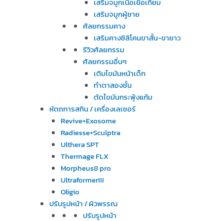
เสริมจมูกเนื้อเยื่อเทียม
เสริมจมูกผู้ชาย
ศัลยกรรมคาง
เสริมคางซิลิโคนขาสั้น-ขายาว
รีวิวศัลยกรรม
ศัลยกรรมอื่นๆ
เติมไขมันหน้าเด็ก
ทำตาสองชั้น
ตัดไขมันกระพุ้งแก้ม
หัตถการสกิน / เครื่องเลเซอร์
Revive+Exosome
Radiesse+Sculptra
Ulthera SPT
Thermage FLX
Morpheus8 pro
UltraformerIII
Oligio
ปรับรูปหน้า / ผิวพรรณ
ปรับรูปหน้า