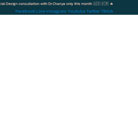
cial Design consultation with Dr.Chanya only this month 🇺🇸 🇰🇷 🔥
Facebook
Line
Instagram
Youtube
Twitter
Tiktok