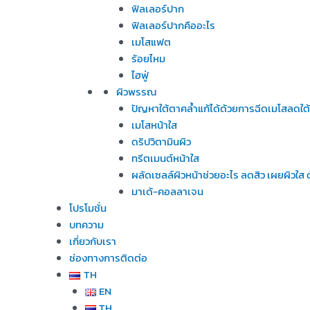
ฟิลเลอร์ปาก
ฟิลเลอร์ปากคืออะไร
เมโสแฟต
ร้อยไหม
ไฮฟู่
ผิวพรรณ
ปัญหาใต้ตาคล้ำแก้ได้ด้วยการฉีดเมโสลดใต
เมโสหน้าใส
ดริปวิตามินผิว
ทรีตเมนต์หน้าใส
ผลัดเซลล์ผิวหน้าช่วยอะไร ลดสิว เผยผิวใ
มาเด้-คอลลาเจน
โปรโมชั่น
บทความ
เกี่ยวกับเรา
ช่องทางการติดต่อ
TH
EN
TH