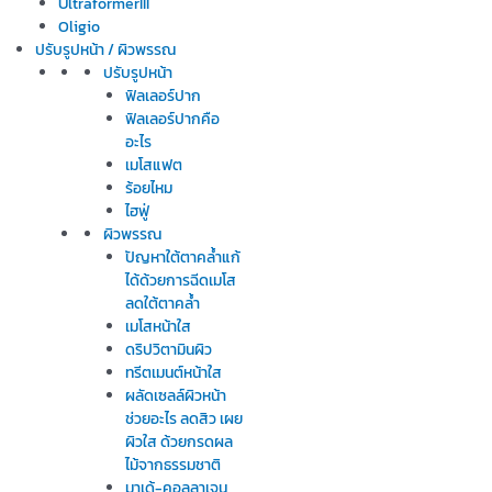
UltraformerIII
Oligio
ปรับรูปหน้า / ผิวพรรณ
ปรับรูปหน้า
ฟิลเลอร์ปาก
ฟิลเลอร์ปากคือ
อะไร
เมโสแฟต
ร้อยไหม
ไฮฟู่
ผิวพรรณ
ปัญหาใต้ตาคล้ำแก้
ได้ด้วยการฉีดเมโส
ลดใต้ตาคล้ำ
เมโสหน้าใส
ดริปวิตามินผิว
ทรีตเมนต์หน้าใส
ผลัดเซลล์ผิวหน้า
ช่วยอะไร ลดสิว เผย
ผิวใส ด้วยกรดผล
ไม้จากธรรมชาติ
มาเด้-คอลลาเจน