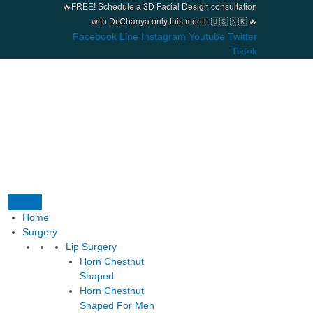
Skip
🔥FREE! Schedule a 3D Facial Design consultation
to
with Dr.Chanya only this month 🇺🇸 🇰🇷 🔥
content
Facebook
Line
Instagram
Youtube
Twitter
Tiktok
Home
Surgery
Lip Surgery
Horn Chestnut
Shaped
Horn Chestnut
Shaped For Men