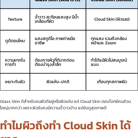
ฉ่ำวาว สะท้อนแสงสูง มีน้ำ
Texture
Cloud Skin (ผิวเมฆ)
เคลือบที่ผิว
แสงสตูดิโอ ภาพถ่ายมือ
ทุกแสง รวมถึงกล้อง
ดูดีตอนไหน
อาชีพ
หน้าและ Zoom
ความยากใน
ต้องการผิวที่ดีมากก่อน
ทำได้แม้ผิวไม่สมบูรณ์
การทำ
ต้องบำรุงล้ำลึก
แบบ
เหมาะกับผิว
ผิวแห้ง-ปกติ
เกือบทุกสภาพผิว
Glass Skin ดีสำหรับคนผิวดีอยู่หรือผิวแห้ง แต่ Cloud Skin ตอบโจทย์คนส่วน
ใหญ่มากกว่า เพราะผิวยังคงมีความฉ่ำวาวบ้าง แต่ยังดูสุขภาพดี
ทำไมผิวถึงทำ Cloud Skin ได้