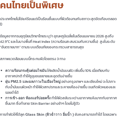
คนไทยเป็นพิเศษ
ประเทศไทยไม่ใช่แค่ร้อนแต่เป็นร้อนชื้นแบบที่ผิวต้องทนกับสภาวะสุดขีดเกือบตลอด
ปี
ข้อมูลจากกรมอุตุนิยมวิทยาไทยระบุว่า อุณหภูมิเฉลี่ยในเดือนเมษายน 2026 สูงถึง
42.9°C และในบางพื้นที่ Heat Index (ความร้อนสะสมรวมกับความชื้น) สูงในระดับ
“อันตรายมาก” ตามระบบเตือนภัยของกระทรวงสาธารณสุข
สภาพแวดล้อมแบบนี้กระทบผิวโดยตรง 3 ทาง:
ให้ผลิตน้ำมันบนผิว เพิ่มขึ้น 10% เมื่อเทียบกับ
ความร้อนกระตุ้นต่อมไขมัน
อากาศปกติ ทำให้รูขุมขนขยายและอุดตันง่ายขึ้น
อย่างกรุงเทพฯ และเชียงใหม่ จะไปเกาะ
ฝุ่น PM2.5 และมลภาวะในเมืองใหญ่
กับน้ำมันบนผิวหน้า ทำให้ผิวสกปรกและระคายเคืองง่ายขึ้น จนเกิดผิวหมองและ
รอยดำได้
ทำให้ผิวสลับระหว่างอากาศแห้งมากกับอากาศ
การเข้า-ออก ห้องแอร์บ่อยครั้ง
ชื้นมาก ซึ่งทำลาย Skin Barrier อย่างช้าๆ โดยไม่รู้ตัว
การทำผิวให้ได้ลุค
ยังคงสามารถทำได้ โดยเฉพาะ
Glass Skin (ผิวฉ่ำวาว อิ่มน้ำ )