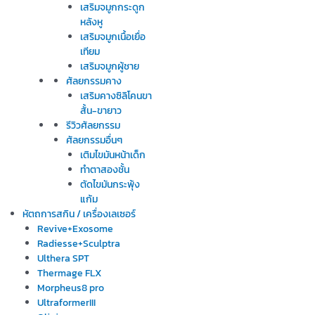
เสริมจมูกกระดูก
หลังหู
เสริมจมูกเนื้อเยื่อ
เทียม
เสริมจมูกผู้ชาย
ศัลยกรรมคาง
เสริมคางซิลิโคนขา
สั้น-ขายาว
รีวิวศัลยกรรม
ศัลยกรรมอื่นๆ
เติมไขมันหน้าเด็ก
ทำตาสองชั้น
ตัดไขมันกระพุ้ง
แก้ม
หัตถการสกิน / เครื่องเลเซอร์
Revive+Exosome
Radiesse+Sculptra
Ulthera SPT
Thermage FLX
Morpheus8 pro
UltraformerIII