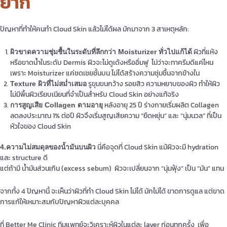
ยาก
ปัญหาที่ทำให้คนทำ Cloud Skin แล้วไม่ได้ผล มักมาจาก 3 สาเหตุหลัก:
ผิวที่แห้ง
ผิวขาดความชุ่มชื้นในระดับที่ลึกกว่า Moisturizer ทั่วไปแก้ได้
หรือขาดน้ำในระดับ Dermis ผิวจะไม่ดูเด้งหรืออิ่มฟู ไม่ว่าจะทาครีมดีแค่ไหน
เพราะ Moisturizer แค่ชดเชยชั้นบน ไม่ได้สร้างความชุ่มชื้นจากข้างใน
รูขุมขนกว้าง รอยสิว ความหยาบของผิว ทำให้ผิว
Texture ผิวที่ไม่สม่ำเสมอ
ไม่มีพื้นผิวเรียบเนียนที่จำเป็นสำหรับ Cloud Skin อย่างแท้จริง
หลังอายุ 25 ปี ร่างกายเริ่มผลิต Collagen
การสูญเสีย Collagen ตามอายุ
ลดลงประมาณ 1% ต่อปี ผิวจึงเริ่มสูญเสียความ “ยืดหยุ่น” และ “นุ่มนวล” ที่เป็น
หัวใจของ Cloud Skin
นี่คือจุดที่ Cloud Skin แม้ผิวจะมี hydration
4.ความไม่สมดุลของน้ำมันบนผิว
และ structure ดี
แต่ถ้ามี น้ำมันส่วนเกิน (excess sebum) ผิวจะเปลี่ยนจาก “นุ่มฟุ้ง” เป็น “มัน” แทน
จากทั้ง 4 ปัญหานี้ จะเห็นว่าผิวที่ทำ Cloud Skin ไม่ได้ มักไม่ได้ ขาดการดูแล แต่ขาด
การแก้ให้เหมาะสมกับปัญหาผิวแต่ละบุคคล
ที่ Better Me Clinic ทีมแพทย์จะวิเคราะห์ผิวในแต่ละ layer ก่อนทุกครั้ง เพื่อ