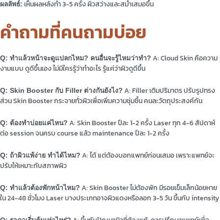
เห็นผลหลังทำ 3-5 ครั้ง ผิวสว่างและสม่ำเสมอขึ้น
ผลลัพธ์:
คำถามที่คนถามบ่อย
A: Cloud Skin คือความ
Q: ทำแล้วหน้าจะดูแปลกไหม? คนอื่นจะรู้ไหมว่าทำ?
งามแบบ ดูดีขึ้นเอง ไม่มีใครรู้ว่าทำอะไร รู้แค่ว่าผิวดูดีขึ้น
A: Filler เติมปริมาตร ปรับรูปทรง
Q: Skin Booster กับ Filler ต่างกันยังไง?
ส่วน Skin Booster กระจายทั่วผิวเพื่อเพิ่มความชุ่มชื้น คนละวัตถุประสงค์กัน
A: Skin Booster ปีละ 1-2 ครั้ง Laser ทุก 4-6 สัปดาห์
Q: ต้องทำบ่อยแค่ไหน?
ต่อ session จนครบ course แล้ว maintenance ปีละ 1-2 ครั้ง
A: ได้ แต่ต้องบอกแพทย์ก่อนเสมอ เพราะแพทย์จะ
Q: ถ้าผิวแพ้ง่าย ทำได้ไหม?
ปรับให้เหมาะกับสภาพผิว
A: Skin Booster ไม่ต้องพัก มีรอยเข็มเล็กน้อยหาย
Q: ทำแล้วต้องพักหน้าไหม?
ใน 24-48 ชั่วโมง Laser บางประเภทอาจผิวแดงหรือลอก 3-5 วัน ขึ้นกับ intensity
A: ขึ้นกับปัญหาผิวที่ต้องแก้ ควรปรึกษาแพทย์เพื่อ