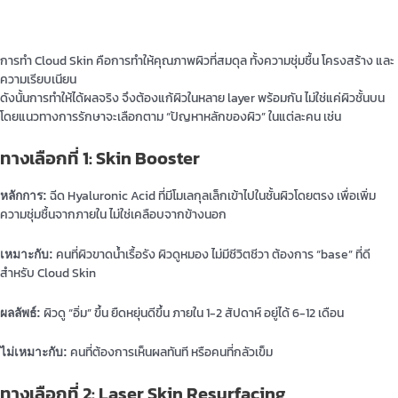
การทำ Cloud Skin คือการทำให้คุณภาพผิวที่สมดุล ทั้งความชุ่มชื้น โครงสร้าง และ
ความเรียบเนียน
ดังนั้นการทำให้ได้ผลจริง จึงต้องแก้ผิวในหลาย layer พร้อมกัน ไม่ใช่แค่ผิวชั้นบน
โดยแนวทางการรักษาจะเลือกตาม “ปัญหาหลักของผิว” ในแต่ละคน เช่น
ทางเลือกที่ 1: Skin Booster
ฉีด Hyaluronic Acid ที่มีโมเลกุลเล็กเข้าไปในชั้นผิวโดยตรง เพื่อเพิ่ม
หลักการ:
ความชุ่มชื้นจากภายใน ไม่ใช่เคลือบจากข้างนอก
คนที่ผิวขาดน้ำเรื้อรัง ผิวดูหมอง ไม่มีชีวิตชีวา ต้องการ “base” ที่ดี
เหมาะกับ:
สำหรับ Cloud Skin
ผิวดู “อิ่ม” ขึ้น ยืดหยุ่นดีขึ้น ภายใน 1-2 สัปดาห์ อยู่ได้ 6-12 เดือน
ผลลัพธ์:
คนที่ต้องการเห็นผลทันที หรือคนที่กลัวเข็ม
ไม่เหมาะกับ:
ทางเลือกที่ 2: Laser Skin Resurfacing