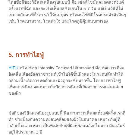
โดยข้อดีของ
วิธีลดเหนียง
รูปแบบนี้ คือ เซลล์ไขมันจะลดลงตั้งแต่
ครั้งแรกที่ฉีด และจะเริ่มเห็นผลชัดเจนใน 5-7 วัน แต่เป็นวิธีที่ไม่
เหมาะกับคนที่ตั้งครรภ์ ให้นมบุตร หรือคนไข้ที่มีโรคประจำตัวอื่นๆ
เช่น โรคเบาหวาน โรคหัวใจ และโรคภูมิคุ้มกันบกพร่อง
5. การทำไฮฟู่
HIFU
หรือ High Intensity Focused Ultrasound คือ หัตถการที่จะ
ยิงคลื่นเสียงอัลตราซาวนด์เข้าไปใต้ชั้นผิวหนังในระดับลึก ทำให้
กล้ามเนื้อเกิดการหดตัวและผิวดูกระชับมากขึ้น โดยการทำไฮฟู่
เพื่อลดเหนียง จะเหมาะกับปัญหา
เหนียง
ที่
เกิดจาก
การหย่อนคล้อย
ของผิว
ข้อดีของ
วิธีลดเหนียงรูป
แบบนี้ คือ สามารถเห็นผลตั้งแต่ครั้งแรกที่
ทำ ช่วยป้องกันความหย่อนคล้อยของผิวในอนาคต เหมาะกับผู้ที่
กลัวเข็มและเหมาะเป็นพิเศษกับผู้ที่ผิวหย่อนคล้อยไม่มาก มีผลลัพธ์
อยู่ได้ประมาณ 1 ปี