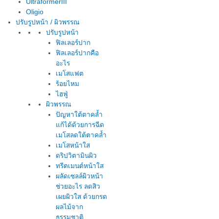
UltraformerIII
Oligio
ปรับรูปหน้า / ผิวพรรณ
ปรับรูปหน้า
ฟิลเลอร์ปาก
ฟิลเลอร์ปากคือ
อะไร
เมโสแฟต
ร้อยไหม
ไฮฟู่
ผิวพรรณ
ปัญหาใต้ตาคล้ำ
แก้ได้ด้วยการฉีด
เมโสลดใต้ตาคล้ำ
เมโสหน้าใส
ดริปวิตามินผิว
ทรีตเมนต์หน้าใส
ผลัดเซลล์ผิวหน้า
ช่วยอะไร ลดสิว
เผยผิวใส ด้วยกรด
ผลไม้จาก
ธรรมชาติ