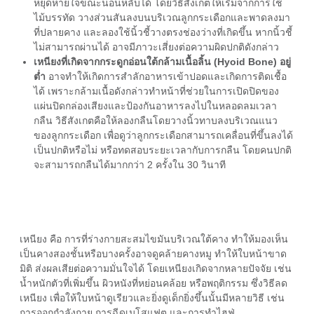
หยุดหายใจขณะนอนหลับได้ โดยวิธีสังเกตให้เริ่มจากการใช้
ไม้บรรทัด วางส่วนสันลงบนบริเวณลูกกระเดือกและพาดลงมา
ที่ปลายคาง และลองใช้นิ้วชี้วางตรงช่องว่างที่เกิดขึ้น หากนิ้วชี้
ไม่สามารถผ่านได้ อาจมีภาวะเสี่ยงต่อความผิดปกติดังกล่าว
เหนียงที่เกิดจากกระดูกอ่อนใต้กล้ามเนื้อลิ้น (Hyoid Bone) อยู่
ต่ำ
อาจทำให้เกิดการสำลักอาหารเข้าปอดและเกิดการติดเชื้อ
ได้ เพราะกล้ามเนื้อดังกล่าวทำหน้าที่ช่วยในการเปิดปิดของ
แผ่นปิดกล่องเสียงและป้องกันอาหารลงไปในหลอดลมเวลา
กลืน วิธีสังเกตคือให้ลองกลืนโดยวางนิ้วทาบลงบริเวณแนว
ของลูกกระเดือก เพื่อดูว่าลูกกระเดือกสามารถเคลื่อนที่ขึ้นลงได้
เป็นปกติหรือไม่ หรือทดสอบระยะเวลากับการกลืน โดยคนปกติ
จะสามารถกลืนได้มากกว่า 2 ครั้งใน 30 วินาที
เหนียง คือ การที่ร่างกายสะสมไขมันบริเวณใต้คาง ทำให้มองเห็น
เป็นคางสองชั้นหรือบางครั้งอาจดูคล้ายคางหมู ทำให้ใบหน้าขาด
มิติ ส่งผลเสียต่อความมั่นใจได้ โดย
เหนียงเกิดจาก
หลายปัจจัย เช่น
น้ำหนักตัวที่เพิ่มขึ้น ผิวหนังที่หย่อนคล้อย หรือพฤติกรรม ซึ่ง
วิธีลด
เหนียง
เพื่อให้ใบหน้าดูเรียวและยิ่งดูเด็กยิ่งขึ้นนั้นมีหลายวิธี เช่น
การออกกำลังกาย การฉีดเมโสแฟต และการทำไฮฟู่