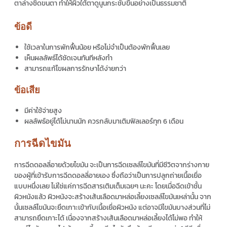
ตาล่างชิดขนตา ทำให้ผิวใต้ตาดูนูนกระชับขึ้นอย่างเป็นธรรมชาติ
ข้อดี
ใช้เวลาในการพักฟื้นน้อย หรือไม่จำเป็นต้องพักฟื้นเลย
เห็นผลลัพธ์ได้ชัดเจนทันทีหลังทำ
สามารถแก้ไขผลการรักษาได้ง่ายกว่า
ข้อเสีย
มีค่าใช้จ่ายสูง
ผลลัพธ์อยู่ได้ไม่นานนัก ควรกลับมาเติมฟิลเลอร์ทุก 6 เดือน
การฉีดไขมัน
การ
ฉีดดอลลี่อาย
ด้วยไขมัน จะเป็นการฉีดเซลล์ไขมันที่มีชีวิตจากร่างกาย
ของผู้ที่เข้ารับการ
ฉีดดอลลี่อาย
เอง ซึ่งถือว่าเป็นการปลูกถ่ายเนื้อเยื่อ
แบบหนึ่งเลย ไม่ใช่แค่การฉีดสารเติมเต็มเฉยๆ นะคะ โดยเมื่อฉีดเข้าชั้น
ผิวหนังแล้ว ผิวหนังจะสร้างเส้นเลือดมาหล่อเลี้ยงเซลล์ไขมันเหล่านั้น จาก
นั้นเซลล์ไขมันจะยึดเกาะเข้ากับเนื้อเยื่อผิวหนัง แต่อาจมีไขมันบางส่วนที่ไม่
สามารถยึดเกาะได้ เนื่องจากสร้างเส้นเลือดมาหล่อเลี้ยงได้ไม่พอ ทำให้