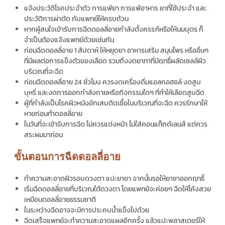
แจ้งประวัติโรคประจำตัว การแพ้ยา การแพ้อาหาร ยาที่ใช้ประจำ และ
ประวัติการผ่าตัด กับแพทย์ให้ครบถ้วน
หากผู้สนใจเข้ารับการ
ฉีดดอลลี่อาย
กำลังตั้งครรภ์หรือให้นมบุตร ก็
จำเป็นต้องแจ้งแพทย์ด้วยเช่นกัน
ก่อน
ฉีดดอลลี่อาย
1 สัปดาห์ ให้หยุดยา อาหารเสริม สมุนไพร หรืออื่นๆ
ที่มีผลต่อการแข็งตัวของเลือด รวมถึงงดยาทาที่มีฤทธิ์ผลัดเซลล์ผิว
บริเวณที่จะฉีด
ก่อน
ฉีดดอลลี่อาย
24 ชั่วโมง ควรงดเครื่องดื่มแอลกอฮอล์ งดสูบ
บุหรี่ และงดการออกกำลังกายหรือกิจกรรมใดๆ ที่ทำให้เลือดสูบฉีด
ผู้ที่กำลังเป็นโรคผิวหนังอักเสบติดเชื้อในบริเวณที่จะฉีด ควรรักษาให้
หายก่อนทำ
ดอลลี่อาย
ในวันที่จะเข้ารับการฉีด ไม่ควรแต่งหน้า ไม่ใส่คอนแท็กต์เลนส์ แต่ควร
สระผมมาก่อน
ขั้นตอนการฉีดดอลลี่อาย
ทำความสะอาดผิวรอบดวงตา แปะยาชา จากนั้นรอให้ยาชาออกฤทธิ์
เริ่ม
ฉีดดอลลี่อาย
ที่บริเวณใต้ดวงตา โดยแพทย์จะค่อยๆ ฉีดให้โค้งสวย
เหมือน
ดอลลี่อายธรรมชาติ
ในระหว่างฉีดอาจจะมีการประคบน้ำแข็งไปด้วย
ฉีดเสร็จแพทย์จะทำความสะอาดแผลอีกครั้ง แล้วแปะพลาสเตอร์ให้