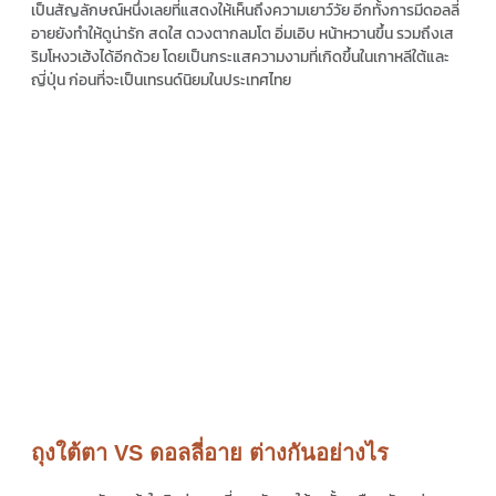
เป็นสัญลักษณ์หนึ่งเลยที่แสดงให้เห็นถึงความเยาว์วัย อีกทั้งการมี
ดอลลี่
อาย
ยังทำให้ดูน่ารัก สดใส ดวงตากลมโต อิ่มเอิบ หน้าหวานขึ้น รวมถึงเส
ริมโหงวเฮ้งได้อีกด้วย โดยเป็นกระแสความงามที่เกิดขึ้นในเกาหลีใต้และ
ญี่ปุ่น ก่อนที่จะเป็นเทรนด์นิยมในประเทศไทย
ถุงใต้ตา VS ดอลลี่อาย ต่างกันอย่างไร