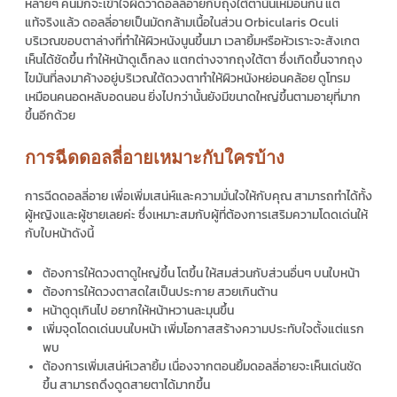
หลายๆ คนมักจะเข้าใจผิดว่า
ดอลลี่อาย
กับถุงใต้ตานั้นเหมือนกัน แต่
แท้จริงแล้ว
ดอลลี่อาย
เป็นมัดกล้ามเนื้อในส่วน Orbicularis Oculi
บริเวณขอบตาล่างที่ทำให้ผิวหนังนูนขึ้นมา เวลายิ้มหรือหัวเราะจะสังเกต
เห็นได้ชัดขึ้น ทำให้หน้าดูเด็กลง แตกต่างจากถุงใต้ตา ซึ่งเกิดขึ้นจากถุง
ไขมันที่ลงมาค้างอยู่บริเวณใต้ดวงตาทำให้ผิวหนังหย่อนคล้อย ดูโทรม
เหมือนคนอดหลับอดนอน ยิ่งไปกว่านั้นยังมีขนาดใหญ่ขึ้นตามอายุที่มาก
ขึ้นอีกด้วย
การฉีดดอลลี่อายเหมาะกับใครบ้าง
การ
ฉีดดอลลี่อาย
เพื่อเพิ่มเสน่ห์และความมั่นใจให้กับคุณ สามารถทำได้ทั้ง
ผู้หญิงและผู้ชายเลยค่ะ ซึ่งเหมาะสมกับผู้ที่ต้องการเสริมความโดดเด่นให้
กับใบหน้าดังนี้
ต้องการให้ดวงตาดูใหญ่ขึ้น โตขึ้น ให้สมส่วนกับส่วนอื่นๆ บนใบหน้า
ต้องการให้ดวงตาสดใสเป็นประกาย สวยเกินต้าน
หน้าดูดุเกินไป อยากให้หน้าหวานละมุนขึ้น
เพิ่มจุดโดดเด่นบนใบหน้า เพิ่มโอกาสสร้างความประทับใจตั้งแต่แรก
พบ
ต้องการเพิ่มเสน่ห์เวลายิ้ม เนื่องจากตอนยิ้ม
ดอลลี่อาย
จะเห็นเด่นชัด
ขึ้น สามารถดึงดูดสายตาได้มากขึ้น