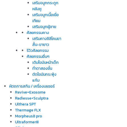
เสริมจมูกกระดูก
หลังหู
เสริมจมูกเนื้อเยื่อ
เทียม
เสริมจมูกผู้ชาย
ศัลยกรรมคาง
เสริมคางซิลิโคนขา
สั้น-ขายาว
รีวิวศัลยกรรม
ศัลยกรรมอื่นๆ
เติมไขมันหน้าเด็ก
ทำตาสองชั้น
ตัดไขมันกระพุ้ง
แก้ม
หัตถการสกิน / เครื่องเลเซอร์
Revive+Exosome
Radiesse+Sculptra
Ulthera SPT
Thermage FLX
Morpheus8 pro
UltraformerIII