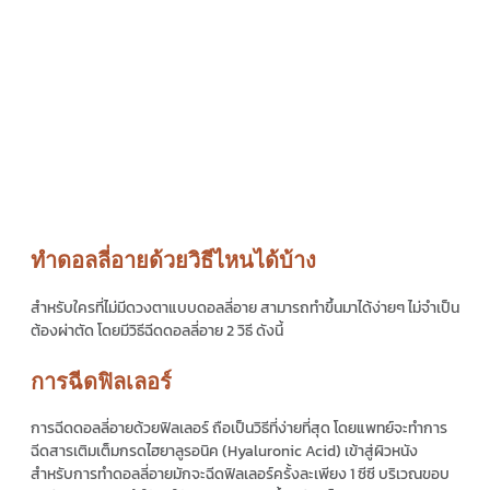
ทำดอลลี่อายด้วยวิธีไหนได้บ้าง
สำหรับใครที่ไม่มีดวงตาแบบ
ดอลลี่อาย
สามารถทำขึ้นมาได้ง่ายๆ ไม่จำเป็น
ต้องผ่าตัด โดยมีวิธี
ฉีดดอลลี่อาย
2 วิธี ดังนี้
การฉีดฟิลเลอร์
การ
ฉีดดอลลี่อาย
ด้วยฟิลเลอร์ ถือเป็นวิธีที่ง่ายที่สุด โดยแพทย์จะทำการ
ฉีดสารเติมเต็มกรดไฮยาลูรอนิค (Hyaluronic Acid) เข้าสู่ผิวหนัง
สำหรับการทำ
ดอลลี่อาย
มักจะฉีดฟิลเลอร์ครั้งละเพียง 1 ซีซี บริเวณขอบ