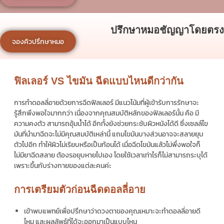
ปรึกษาหมอชัญญาโดยตรง
จองคิวปรึกษาหมอ
ฟิลเลอร์ VS ไขมัน ฉีดแบบไหนดีกว่ากัน
การทำ
ดอลลี่อาย
ด้วยการฉีดฟิลเลอร์ มีแนวโน้มที่ผู้เข้ารับการรักษาจะ
รู้สึกพึงพอใจมากกว่า เนื่องจากคุณสมบัติหลักของฟิลเลอร์นั้น คือ มี
ความคงตัว สามารถอุ้มน้ำได้ อีกทั้งยังช่วยกระชับผิวหนังได้ดี ซึ่งเซลล์ไข
มันที่นำมาฉีดจะไม่มีคุณสมบัติเหล่านี้ แถมไขมันบางส่วนอาจจะสลายยุบ
ตัวไปอีก ทำให้ผิวไม่เรียบหรือเป็นก้อนได้ เมื่อฉีดไขมันแล้วไม่พึ่งพอใจก็
ไม่มียาฉีดสลาย ต้องรอยุบหายไปเอง โดยใช้เวลาเท่าไรก็ไม่สามารถระบุได้
เพราะขึ้นกับร่างกายของแต่ละคนค่ะ
การเตรียมตัวก่อนฉีดดอลลี่อาย
เข้าพบแพทย์เพื่อปรึกษาว่าดวงตาของคุณเหมาะจะทำ
ดอลลี่อาย
ดี
ไหม และผลลัพธ์ที่ได้จะออกมาเป็นแบบไหน