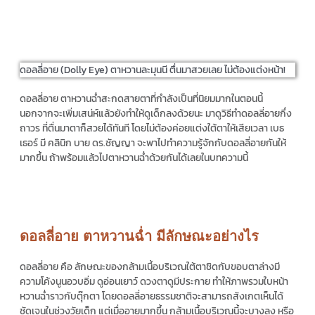
ดอลลี่อาย (Dolly Eye) ตาหวานละมุนนี ตื่นมาสวยเลย ไม่ต้องแต่งหน้า!
ดอลลี่อาย
ตาหวานฉ่ำสะกดสายตาที่กำลังเป็นที่นิยมมากในตอนนี้
นอกจากจะเพิ่มเสน่ห์แล้วยังทำให้ดูเด็กลงด้วยนะ มาดูวิธีทำ
ดอลลี่อาย
กึ่ง
ถาวร ที่ตื่นมาตาก็สวยได้ทันที โดยไม่ต้องค่อยแต่งใต้ตาให้เสียเวลา เบธ
เธอร์ มี คลินิก บาย ดร.ชัญญา จะพาไปทำความรู้จักกับ
ดอลลี่อาย
กันให้
มากขึ้น ถ้าพร้อมแล้วไปตาหวานฉ่ำด้วยกันได้เลยในบทความนี้
ดอลลี่อาย ตาหวานฉ่ำ มีลักษณะอย่างไร
ดอลลี่อาย คือ
ลักษณะของกล้ามเนื้อบริเวณใต้ตาชิดกับขอบตาล่างมี
ความโค้งนูนอวบอิ่ม ดูอ่อนเยาว์ ดวงตาดูมีประกาย ทำให้ภาพรวมใบหน้า
หวานฉ่ำราวกับตุ๊กตา โดย
ดอลลี่อายธรรมชาติ
จะสามารถสังเกตเห็นได้
ชัดเจนในช่วงวัยเด็ก แต่เมื่ออายุมากขึ้น กล้ามเนื้อบริเวณนี้จะบางลง หรือ