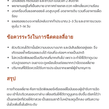
งดเลเซอร์ ทรีตเมนต์ และซาวน่า เป็นเวลา 2 สัปดาห์
พยายามอยู่ในที่เย็นสบาย อากาศถ่ายเทสะดวก หลีกเลี่ยงความร้อน
งดเครื่องดื่มแอลกอฮอล์ งดสูบบุหรี่ งดอาหารดิบ รวมถึงอาหารเผ็ด
ร้อน
แผลรอยแดงจะหายไปหลังจากทำประมาณ 2-3 วัน และอาการบวมจะ
ยุบใน 7-14 วัน
ข้อควรระวังในการฉีดดอลลี่อาย
ผิวบริเวณใต้ตานั้นมีความบอบบางมาก และมีเส้นเลือดอยู่เยอะ จึง
เกิดรอยช้ำหรือรอยแดงได้ ก่อนที่จะค่อยๆ หายเป็นปกติ
ไม่ควรฉีดฟิลเลอร์ในปริมาณที่มากเกินไป เพราะจะทำให้ใต้ตาดูบวม
เต่งปูดออกมา จนอาจจะดูเหมือนโดนต่อยมากกว่า
ฉีดดอลลี่อาย
ปริมาณที่ใช้ฉีดควรได้รับการประเมินจากแพทย์ผู้ชำนาญการ
สรุป
การ
ทำดอลลี่อาย คือ
การฉีดฟิลเลอร์หรือเซลล์ไขมันของผู้เข้ารับการฉีด
เอง เข้าไปบริเวณขอบตาล่าง เพื่อเสริมให้ใต้ตาดูนูนกระชับขึ้น เรียกได้ว่า
เป็นเทคนิคที่ช่วยให้ตาสวย เป็นธรรมชาติ ใบหน้าแลดูเด็กลง เสริมความ
มั่นใจเพิ่มขึ้นในอีกระดับ