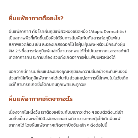
ผื่นแพ้อากาศคืออะไร?
ผื่นแพ้อากาศ คือ โรคผื่นภูมิแพ้ผิวหนังชนิดหนึ่ง (Atopic Dermatitis)
เป็นสภาพผิวที่เกิดขึ้นเมื่อผิวได้รับการสัมผัสกับกับสารก่อภูมิแพ้ใน
สภาพแวดล้อม เช่น ละอองเกสรดอกไม้ ไรฝุ่น ฝุ่นพิษ หรือแม้กระทั่งฝุ่น
PM 2.5 ซึ่งสารก่อภูมิแพ้เหล่านี้สามารถพบได้ทั่วไปในอากาศและอาจทำให้
เกิดอาการคัน ระคายเคือง รวมถึงเกิดอาการผื่นแพ้บนผิวหนังได้
นอกจากนี้การเปลี่ยนแปลงของอุณหภูมิและความชื้นอย่างกะทันหันยังมี
ส่วนทำให้เกิดภูมิแพ้อากาศได้เช่นกัน ส่วนใหญ่อาการนี้มักพบในในวัยเด็ก
แต่ก็สามารถเกิดขึ้นได้กับคนทุกเพศและทุกวัย
ผื่นแพ้อากาศเกิดจากอะไร
เนื่องจากในหนึ่งวัน เราต้องเผชิญกับมลภาวะต่าง ๆ รอบตัวตั้งแต่เช้า
จนถึงเย็น ส่งผลให้มีปัจจัยหลายอย่างที่สามารถกระตุ้นให้เกิดผื่นแพ้
อากาศได้ โดยผื่นแพ้อากาศเกิดจากปัจจัยหลัก ๆ ดังต่อไปนี้