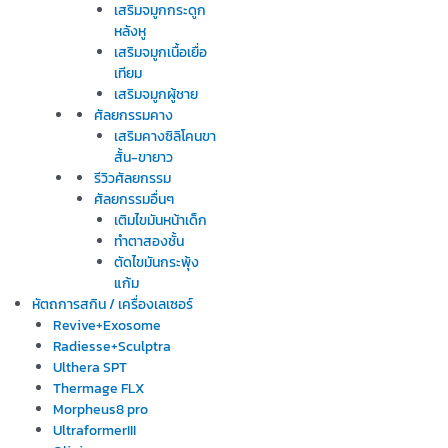
เสริมจมูกกระดูก
หลังหู
เสริมจมูกเนื้อเยื่อ
เทียม
เสริมจมูกผู้ชาย
ศัลยกรรมคาง
เสริมคางซิลิโคนขา
สั้น-ขายาว
รีวิวศัลยกรรม
ศัลยกรรมอื่นๆ
เติมไขมันหน้าเด็ก
ทำตาสองชั้น
ตัดไขมันกระพุ้ง
แก้ม
หัตถการสกิน / เครื่องเลเซอร์
Revive+Exosome
Radiesse+Sculptra
Ulthera SPT
Thermage FLX
Morpheus8 pro
UltraformerIII