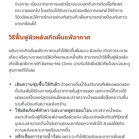
ร่างกาย เนื่องจากอาการเหล่านี้อาจบ่งบอกถึงการติดเชื้อที่แพร่
กระจายออกไป โดยต้องได้รับความช่วยเหลือจากแพทย์ ให้ทำการ
วินิจฉัยและให้การรักษาอย่างทันท่วงที เพื่อสามารถช่วยป้องกันภาวะ
แทรกซ้อนได้
วิธีฟื้นฟูผิวหลังเกิดผื่นแพ้อากาศ
หลังจากเกิดผื่นแพ้อากาศจนทำให้ผิวขึ้นผื่นแดง ผิวแห้ง เกิดการระคาย
เคือง หรือบางรายอาจมีผิวที่หนาและคล้ำเสีย สามารถนำวิธีฟื้นฟูผิวหลัง
เกิดผื่นแพ้อากาศที่ Better Me Clinic มาปรับใช้เพื่อมีผิวที่แข็งแรงและดู
สุขภาพดีได้เลย
ด้วยการดื่มน้ำในปริมาณที่เพียงพอตลอด
เติมความชุ่มชื้นให้กับผิว
ทั้งวันเพื่อให้ร่างกายชุ่มชื้นจากภายในสู่ภายนอก นอกจากนี้ก็ควรใช้
มอยเจอร์ไรเซอร์สูตรอ่อนโยนและปราศจากน้ำหอมเพื่อล็อคความชื้น
รวมถึงป้องกันความแห้งกร้าน
ปราศจากน้ำหอม
ใช้ผลิตภัณฑ์ทำความสะอาดสูตรอ่อนโยน
เหมาะสำหรับผู้ที่มีผิวแพ้ง่ายหรือผิวแห้ง เนื่องจากผลิตภัณฑ์ที่มีฤทธิ์
รุนแรงสามารถดึงน้ำมันตามธรรมชาติออกจากผิวได้ ส่งผลให้เกิด
ความแห้งและระคายเคืองมากขึ้น
เพราะจะทำให้ผิวแห้งและอาการผื่นแพ้
หลีกเลี่ยงการอาบน้ำร้อน