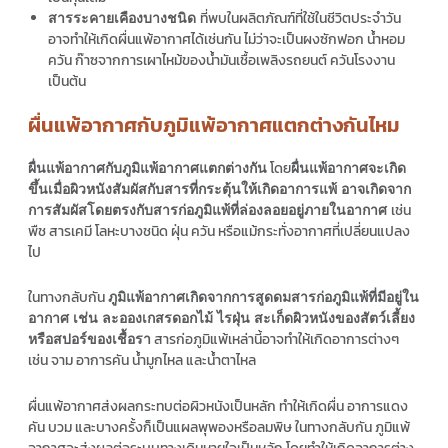
ที่พบในผลิตภัณฑ์ที่ใช้ในชีวิตประจำวัน
สารระคายเคืองบางชนิด
อาจทำให้เกิดผื่นแพ้อากาศได้เช่นกัน ไม่ว่าจะเป็นผงซักฟอก น้ำหอม
ควัน ก๊าซจากการเผาไหม้ของน้ำมันเชื้อเพลิงรถยนต์ ควันโรงงาน
เป็นต้น
ผื่นแพ้อากาศกับภูมิแพ้อากาศแตกต่างกันไหม
โดย
ผื่นแพ้อากาศกับภูมิแพ้อากาศแตกต่างกัน
ผื่นแพ้อากาศจะเกิด
ขึ้นเมื่อผิวหนังสัมผัสกับสารที่กระตุ้นให้เกิดอาการแพ้ อาจเกิดจาก
เช่น
การสัมผัสโดยตรงกับสารก่อภูมิแพ้ที่ล่องลอยอยู่ภายในอากาศ
พืช สารเคมี โลหะบางชนิด ฝุ่น ควัน หรือแม้กระทั่งอากาศที่เปลี่ยนแปลง
ไป
ในทางกลับกัน
ภูมิแพ้อากาศเกิดจากการสูดดมสารก่อภูมิแพ้ที่มีอยู่ใน
อากาศ เช่น ละอองเกสรดอกไม้ ไรฝุ่น สะเก็ดผิวหนังของสัตว์เลี้ยง
สารก่อภูมิแพ้เหล่านี้อาจทำให้เกิดอาการต่างๆ
หรือสปอร์ของเชื้อรา
เช่น จาม อาการคัน น้ำมูกไหล และน้ำตาไหล
ผื่นแพ้อากาศส่งผลกระทบต่อผิวหนังเป็นหลัก ทำให้เกิดผื่น อาการแดง
คัน บวม และบางครั้งก็เป็นแผลพุพองหรือลมพิษ ในทางกลับกัน ภูมิแพ้