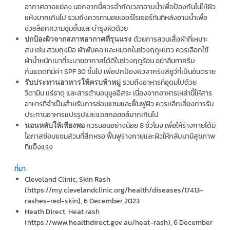
อากาศอาจแย่ลง นอกจากนี้ควรจำกัดเวลาอาบน้ำเพื่อป้องกันไม่ให้ผิว
แห้งมากเกินไป รวมถึงควรทามอยเจอร์ไรเซอร์ทันทีหลังอาบน้ำเพื่อ
ช่วยล็อคความชุ่มชื้นและบำรุงผิวด้วย
ด้วยการสวมเสื้อผ้าที่เหมาะ
ปกป้องผิวจากสภาพอากาศที่รุนแรง
สม เช่น สวมถุงมือ ผ้าพันคอ และหมวกในช่วงฤดูหนาว ควรเลือกใช้
ผ้าน้ำหนักเบาที่ระบายอากาศได้ดีในช่วงฤดูร้อน อย่าลืมทาครีม
กันแดดที่มีค่า SPF 30 ขึ้นไป เพื่อปกป้องผิวจากรังสียูวีที่เป็นอันตราย
รวมถึงอาหารที่อุดมไปด้วย
รับประทานอาหารให้ครบห้าหมู่
วิตามิน แร่ธาตุ และสารต้านอนุมูลอิสระ เนื่องจากอาหารเหล่านี้ให้สาร
อาหารที่จำเป็นสำหรับการซ่อมแซมและฟื้นฟูผิว ควรหลีกเลี่ยงการรับ
ประทานอาหารแปรรูปและแอลกอฮอล์มากเกินไป
ควรนอนอย่างน้อย 8 ชั่วโมง เพื่อให้ร่างกายได้มี
นอนหลับให้เพียงพอ
โอกาสซ่อมแซมส่วนที่สึกหรอ ฟื้นฟูร่างกายและผิวให้กลับมามีสุขภาพ
ที่แข็งแรง
ที่มา
Cleveland Clinic, Skin Rash
(https://my.clevelandclinic.org/health/diseases/17413-
rashes-red-skin), 6 December 2023
Heath Direct, Heat rash
(https://www.healthdirect.gov.au/heat-rash), 6 December