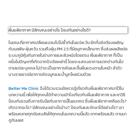
ผื่นแพ้อากาศ มีลักษณะอย่างไร ป้องกันอย่างไรดี?
ในขณะที่อากาศเปลี่ยนแปลงไปไม่ซ้ำกันในแต่ละวัน อีกทั้งยังต้องเผชิญ
กับมลพิษ ฝุ่นควัน รวมถึงฝุ่น PM 2.5 ที่มีอนุภาคเล็กมาก ซึ่งส่งผลเสียต่อ
ระบบภูมิคุ้มกันภายในร่างกายและผิวหนังโดยตรง ผื่นแพ้อากาศ ก็เป็น
หนึ่งในปัญหาที่เกิดจากปัจจัยเหล่านี้ โดยจะแสดงอาการแตกต่างกันไป
ตามแต่ละบุคคล ไม่ว่าจะเป็นอาการคันและขึ้นผื่นแดงตามใบหน้า ลำตัว
บางรายอาจมีอาการคัดจมูกและน้ำมูกไหลร่วมด้วย
Better Me Clinic
จึงได้รวบรวมข้อควรรู้เกี่ยวกับผื่นแพ้อากาศมาไว้ใน
บทความนี้ เพื่อให้ทุกคนได้ทำความเข้าใจเกี่ยวกับผื่นแพ้อากาศ และหาวิธี
ป้องกันรวมถึงการรับมือกับอาการนี้ในอนาคต ซึ่งผื่นแพ้อากาศคืออะไร?
เกิดจากอะไร? มีลักษณะอย่างไรบ้าง? ป้องกันและรักษาได้อย่างไร? เรา
พร้อมคลายทุกข้อสงสัยให้ทุกคนในบทความนี้แล้ว หากพร้อมแล้ว ตามมา
ดูกันเลย!