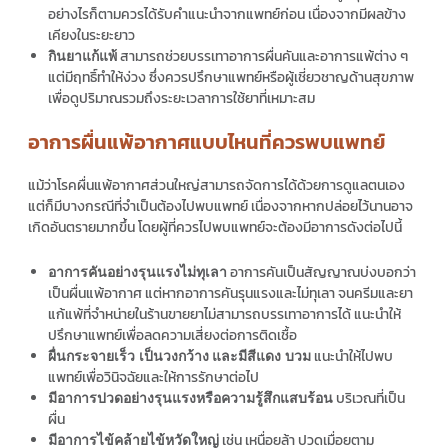
อย่างไรก็ตามควรได้รับคำแนะนำจากแพทย์ก่อน เนื่องจากมีผลข้าง
เคียงในระยะยาว
สามารถช่วยบรรเทาอาการผื่นคันและอาการแพ้ต่าง ๆ
กินยาแก้แพ้
แต่มีฤทธิ์ทำให้ง่วง ซึ่งควรปรึกษาแพทย์หรือผู้เชี่ยวชาญด้านสุขภาพ
เพื่อดูปริมาณรวมถึงระยะเวลาการใช้ยาที่เหมาะสม
อาการผื่นแพ้อากาศแบบไหนที่ควรพบแพทย์
แม้ว่าโรคผื่นแพ้อากาศส่วนใหญ่สามารถจัดการได้ด้วยการดูแลตนเอง
แต่ก็มีบางกรณีที่จำเป็นต้องไปพบแพทย์ เนื่องจากหากปล่อยไว้นานอาจ
เกิดอันตรายมากขึ้น โดยผู้ที่ควรไปพบแพทย์จะต้องมีอาการดังต่อไปนี้
อาการคันเป็นสัญญาณบ่งบอกว่า
อาการคันอย่างรุนแรงไม่ทุเลา
เป็นผื่นแพ้อากาศ แต่หากอาการคันรุนแรงและไม่ทุเลา จนครีมและยา
แก้แพ้ที่จำหน่ายในร้านขายยาไม่สามารถบรรเทาอาการได้ แนะนำให้
ปรึกษาแพทย์เพื่อลดความเสี่ยงต่อการติดเชื้อ
แนะนำให้ไปพบ
ผื่นกระจายเร็ว เป็นวงกว้าง
และมีสีแดง บวม
แพทย์เพื่อวินิจฉัยและให้การรักษาต่อไป
บริเวณที่เป็น
มีอาการปวดอย่างรุนแรงหรือความรู้สึกแสบร้อน
ผื่น
เช่น เหนื่อยล้า ปวดเมื่อยตาม
มีอาการไข้คล้ายไข้หวัดใหญ่