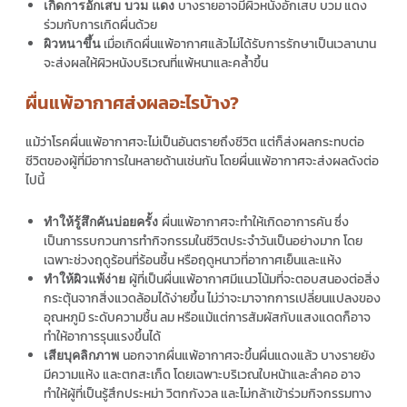
บางรายอาจมีผิวหนังอักเสบ บวม แดง
เกิดการอักเสบ บวม แดง
ร่วมกับการเกิดผื่นด้วย
เมื่อเกิดผื่นแพ้อากาศแล้วไม่ได้รับการรักษาเป็นเวลานาน
ผิวหนาขึ้น
จะส่งผลให้ผิวหนังบริเวณที่แพ้หนาและคล้ำขึ้น
ผื่นแพ้อากาศส่งผลอะไรบ้าง?
แม้ว่าโรคผื่นแพ้อากาศจะไม่เป็นอันตรายถึงชีวิต แต่ก็ส่งผลกระทบต่อ
ชีวิตของผู้ที่มีอาการในหลายด้านเช่นกัน โดยผื่นแพ้อากาศจะส่งผลดังต่อ
ไปนี้
ผื่นแพ้อากาศจะทำให้เกิดอาการคัน ซึ่ง
ทำให้รู้สึกคันบ่อยครั้ง
เป็นการรบกวนการทำกิจกรรมในชีวิตประจำวันเป็นอย่างมาก โดย
เฉพาะช่วงฤดูร้อนที่ร้อนชื้น หรือฤดูหนาวที่อากาศเย็นและแห้ง
ผู้ที่เป็นผื่นแพ้อากาศมีแนวโน้มที่จะตอบสนองต่อสิ่ง
ทำให้ผิวแพ้ง่าย
กระตุ้นจากสิ่งแวดล้อมได้ง่ายขึ้น ไม่ว่าจะมาจากการเปลี่ยนแปลงของ
อุณหภูมิ ระดับความชื้น ลม หรือแม้แต่การสัมผัสกับแสงแดดก็อาจ
ทำให้อาการรุนแรงขึ้นได้
นอกจากผื่นแพ้อากาศจะขึ้นผื่นแดงแล้ว บางรายยัง
เสียบุคลิกภาพ
มีความแห้ง และตกสะเก็ด โดยเฉพาะบริเวณใบหน้าและลำคอ อาจ
ทำให้ผู้ที่เป็นรู้สึกประหม่า วิตกกังวล และไม่กล้าเข้าร่วมกิจกรรมทาง