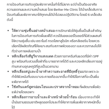
การป้องกันการเกิดภูมิแพ้อากาศนั้นทำได้ไม่ยาก แต่จำเป็นต้องอาศัย
ความอดทนและความสม่ำเสมอ โดย Better Me Clinic ได้นำเคล็ดลับการ
ป้องกันผื่นแพ้อากาศมาให้ทุกคนได้นำไปลองปฏิบัติตาม โดยมี 6 เคล็ดลับ
ดังนี้
การรักษาผิวให้ชุ่มชื้นเป็นสิ่งสำคัญ
ให้ความชุ่มชื้นอย่างสม่ำเสมอ
ในการป้องกันการเกิดผื่นแพ้ได้ ควรใช้มอยเจอร์ไรเซอร์ที่มีส่วนผสมที่
ให้ความชุ่มชื้น เช่น เซราไมด์ กรดไฮยาลูโรนิก หรือกลีเซอรีน โดยควร
เลือกใช้ผลิตภัณฑ์ให้เหมาะสมกับสภาพผิวของเรา และควรทาลงไปให้
ทั่วร่างกายหลังอาบน้ำ
ด้วยการทาครีมกันแดดที่มีค่า SPF
หลีกเลี่ยงรังสียูวีจากแสงแดด
สูง พร้อมกับสวมเสื้อผ้าที่ระบายอากาศได้ดี และควรหลีกเลี่ยงการอยู่
ท่ามกลางอุณหภูมิที่สูงเป็นเวลานาน
เพราะจะ
หลีกเลี่ยงสบู่และน้ำยาทำความสะอาดที่มีฤทธิ์รุนแรง
ทำให้ผิวหนังที่บอบบางระคายเคืองมากขึ้น ทำให้มีโอกาสที่จะเป็นผื่น
แพ้อากาศได้
ที่ผลิตมาเพื่อผิว
ใช้สกินแคร์สูตรอ่อนโยนและปราศจากน้ำหอม
แพ้ง่ายโดยเฉพาะ
เนื่องจากจะทำให้
หลีกเลี่ยงการอาบน้ำและล้างหน้าด้วยน้ำร้อน
น้ำมันตามธรรมชาติหลุดออกไปและทำให้อาการผื่นแพ้อากาศหนักขึ้น
ได้