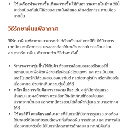
วิธีนี้
ใช้เครื่องทำความชื้นเพิ่มความชื้นให้กับอากาศภายในบ้าน
จะช่วยป้องกันไม่ให้ผิวของเราแห้งเสียและเสี่ยงต่อการระคายเคือง
มากขึ้น
วิธีรักษาผื่นแพ้อากาศ
วิธีรักษาผื่นแพ้อากาศ สามารถทำได้ด้วยตัวเองในกรณีที่ไม่ได้มีอาการ
มากนัก หากมีอาการรุนแรงอาจต้องใช้ยาเข้ามาช่วยในการรักษา โดย
สามารถรักษาผื่นแพ้อากาศด้วยวิธีต่างๆ ดังนี้
ด้วยการเลือกมอยเจอร์ไรเซอร์ที่
รักษาความชุ่มชื้นให้กับผิว
ออกแบบมาเพื่อผิวแพ้ง่ายหรือผิวแห้งโดยเฉพาะ และควรเป็นมอย
เจอร์ไรเซอร์ที่มีส่วนผสมของเซราไมด์ กรดไฮยาลูโรนิก หรือกลีเซอรีน
เนื่องจากจะช่วยกักเก็บความชุ่มชื้นได้ดี
เช่น สบู่ที่มีฤทธิ์รุนแรง
หลีกเลี่ยงการสัมผัสสารระคายเคือง
น้ำหอม และผงซักฟอก ควรเลือกใช้ผลิตภัณฑ์ที่อ่อนโยนและ
ปราศจากน้ำหอม นอกจากนี้ควรสวมใส่เสื้อผ้าที่นุ่มและระบายอากาศ
ได้ดี
ในกรณีที่มีอาการรุนแรง อาจต้อง
ใช้คอร์ติโคสเตียรอยด์เฉพาะที่
ใช้ยาคอร์ติโคสเตียรอยด์เฉพาะที่เพื่อลดผื่น การอักเสบ และอาการคัน
เนื่องจากยาตัวนี้จะใช้ในกรณีลดอาการอักเสบและกดภูมิคุ้มกัน