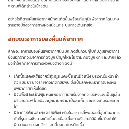
อากาศจะส่งผลต่อระบบทางเดินหายใจเป็นหลัก โดยทำให้เกิดอาการต่าง
ๆ ตามที่ได้กล่าวไปข้างต้น
อย่างไรก็ตามผื่นแพ้อากาศมักจะเกิดขึ้นพร้อมกับภูมิแพ้อากาศ โดยบาง
รายอาจมีทั้งอาการทางผิวหนังและระบบทางเดินหายใจ
ลักษณะอาการของผื่นแพ้อากาศ
ลักษณะอาการของผื่นแพ้อากาศนั้น มักเกิดขึ้นควบคู่ไปกับภูมิแพ้อาการ
ซึ่งนอกจากจะมีอาการคัดจมูก น้ำมูกไหล ไอ จาม คันจมูก ตา และปากแล้ว
ยังทำให้เกิดอาการทางผิวหนังต่างๆ ดังนี้
บริเวณใบหน้า ลำ
เกิด
ปื้นแดงหรืออาจมีตุ่มนูนแดงขึ้นบนผิวหนัง
ตัว แขน ขา บางรายอาจเกิดที่ข้อพับ ซึ่งเป็นลักษณะอาการของผื่น
แพ้อากาศที่เห็นได้ชัด
ผื่นแพ้อากาศมักเริ่มจากความแห้งและเป็นขุยใน
ผิวแห้งและเป็นขุย
บริเวณที่แพ้ โดยผิวจะดูหยาบกร้าน เป็นสะเก็ด และอาจเกิดรอยแตก
ได้
หนึ่งในอาการที่พบบ่อยที่สุดคืออาการ
มีอาการคันและระคายเคือง
คันที่รุนแรงซึ่งอาจเกิดขึ้นต่อเนื่อง ยิ่งเกาบริเวณที่มีผื่นขึ้น ยิ่งทำให้
ผื่นลามขยายวงกว้าง และเสี่ยงต่อการติดเชื้อ