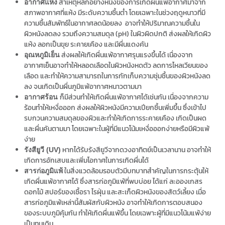
สาเหตุหลักอย่างหนึ่งของการเกิดผื่นแพ้อากาศมาจาก
อากาศแห้ง
สภาพอากาศที่แห้ง มีระดับความชื้นต่ำ โดยเฉพาะในช่วงฤดูหนาวที่มี
ความชื้นสัมพัทธ์ในอากาศลดน้อยลง อาจทำให้ปริมาณความชื้นใน
ผิวหนังลดลง รวมถึงความสมดุล (pH) ในผิวผิดปกติ ส่งผลให้เกิดผิว
แห้ง ลอกเป็นขุย ระคายเคือง และมีผื่นแดงคัน
ส่งผลให้เกิดผื่นแพ้อากาศรุนแรงขึ้นได้ เนื่องจาก
อุณหภูมิเย็น
อากาศเย็นอาจทำให้หลอดเลือดในผิวหนังหดตัว ลดการไหลเวียนของ
เลือด และทำให้ความสามารถในการกักเก็บความชุ่มชื้นของผิวหนังลด
ลง จนเกิดเป็นผื่นภูมิแพ้อากาศหนาวตามมา
ก็มีส่วนทำให้เกิดผื่นแพ้อากาศได้เช่นกัน เนื่องจากความ
อากาศร้อน
ร้อนทำให้เหงื่อออก ส่งผลให้ผิวหนังมีความเปียกชื้นเพิ่มขึ้น ซึ่งเข้าไป
รบกวนความสมดุลของผิวและทำให้เกิดการระคายเคือง เกิดเป็นผด
และผื่นคันตามมา โดยเฉพาะในผู้ที่มีแนวโน้มเหงื่อออกง่ายหรือมีผิวแพ้
ง่าย
หากได้รับรังสียูวีจากดวงอาทิตย์เป็นเวลานาน อาจทำให้
รังสียูวี (UV)
เกิดการอักเสบและเพิ่มโอกาศในการเกิดผื่นได้
ในสิ่งแวดล้อมรอบตัวมีบทบาทสำคัญในการกระตุ้นให้
สารก่อภูมิแพ้
เกิดผื่นแพ้อากาศได้ ซึ่งสารก่อภูมิแพ้ที่พบบ่อย ได้แก่ ละอองเกสร
ดอกไม้ สปอร์ของเชื้อรา ไรฝุ่น และสะเก็ดผิวหนังของสัตว์เลี้ยง เมื่อ
สารก่อภูมิแพ้เหล่านี้สัมผัสกับผิวหนัง อาจทำให้เกิดการตอบสนอง
ของระบบภูมิคุ้มกัน ทำให้เกิดผื่นแพ้ขึ้น โดยเฉพาะผู้ที่มีแนวโน้มแพ้ง่าย
เป็นทุนเดิม